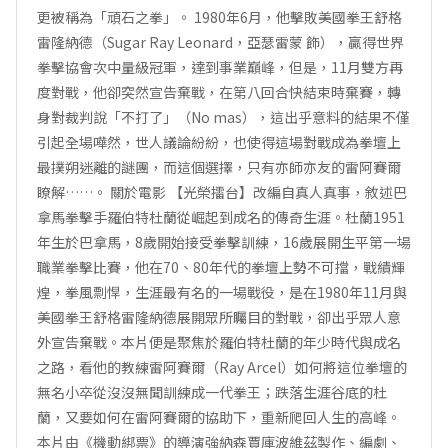
更被稱為「頑石之拳」。 1980年6月，他擊敗美國拳王舒格
雷隆納德（Sugar Ray Leonard，亞瑟雷蒙 飾），贏得世界
拳擊協會次中量級冠軍，達到事業巔峰，但是，11月雙方再
度對戰，他卻突然宣告棄戰，在第八回合快結束時棄賽，轉
身對裁判說「不打了」（No mas），這出乎意料的結果不僅
引起全場嘩然，世人議論紛紛，也使得這場對戰成為拳壇上
最撲朔迷離的謎團，而這個選擇，只有亦師亦友的雷阿賽爾
瞭解……。 關於電影 【光榮擂台】改編自真人真事，敘述巴
拿馬拳擊手羅伯特杜蘭從崛起到成名的傳奇生涯。杜蘭1951
年生於巴拿馬，8歲開始接受拳擊訓練，16歲展開生平第一場
職業拳擊比賽，他在70、80年代的拳壇上勢不可擋，戰績輝
煌，拳風剽悍，生涯最有名的一場戰役，是在1980年11月與
美國拳王舒格雷隆納德展開眾所矚目的對戰，卻出乎眾人意
外宣告棄戰。本片便是聚焦於羅伯特杜蘭的年少時代與成名
之路，看他的教練雷阿賽爾（Ray Arcel）如何將這位拳壇的
無名小卒從沒沒無聞訓練成一代拳王；跌落生涯谷底的杜
蘭，又要如何在雷阿賽爾的協助下，重新爬回人生的高峰。
本片由《機動綁票》的導演強納森賈庫波維茲製作、編劇、