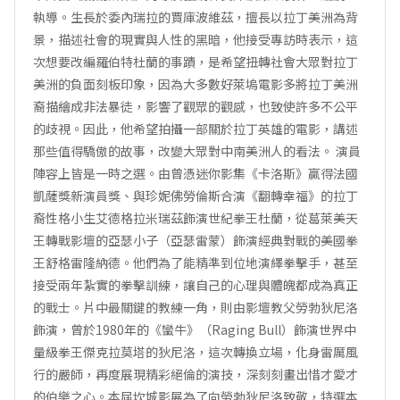
執導。生長於委內瑞拉的賈庫波維茲，擅長以拉丁美洲為背
景，描述社會的現實與人性的黑暗，他接受專訪時表示，這
次想要改編羅伯特杜蘭的事蹟，是希望扭轉社會大眾對拉丁
美洲的負面刻板印象，因為大多數好萊塢電影多將拉丁美洲
裔描繪成非法暴徒，影響了觀眾的觀感，也致使許多不公平
的歧視。因此，他希望拍攝一部關於拉丁英雄的電影，講述
那些值得驕傲的故事，改變大眾對中南美洲人的看法。 演員
陣容上皆是一時之選。由曾憑迷你影集《卡洛斯》贏得法國
凱薩獎新演員獎、與珍妮佛勞倫斯合演《翻轉幸福》的拉丁
裔性格小生艾德格拉米瑞茲飾演世紀拳王杜蘭，從葛萊美天
王轉戰影壇的亞瑟小子（亞瑟雷蒙）飾演經典對戰的美國拳
王舒格雷隆納德。他們為了能精準到位地演繹拳擊手，甚至
接受兩年紮實的拳擊訓練，讓自己的心理與體魄都成為真正
的戰士。片中最關鍵的教練一角，則由影壇教父勞勃狄尼洛
飾演，曾於1980年的《蠻牛》（Raging Bull）飾演世界中
量級拳王傑克拉莫塔的狄尼洛，這次轉換立場，化身雷厲風
行的嚴師，再度展現精彩絕倫的演技，深刻刻畫出惜才愛才
的伯樂之心。本屆坎城影展為了向勞勃狄尼洛致敬，特選本