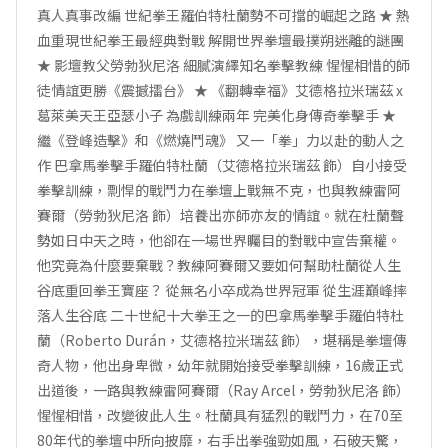
真人真事改編 世紀拳王羅伯特杜蘭勢不可擋的崛起之路 ★ 熱
血重現世紀拳王最經典對戰 解開世界拳壇最撲朔迷離的謎團
★ 影壇教父勞勃狄尼洛 細膩演繹知名拳擊教練 惺惺相惜的師
徒情誼更勝《震撼擂台》 ★ 《翻轉幸福》艾德格拉米瑞茲 x
葛萊美天王亞瑟小子 為戲訓練兩年 完美化身傳奇拳擊手 ★
繼《登峰造擊》和《燃燒鬥魂》 又一「拳」力以赴的動人之
作 巴拿馬拳擊手羅伯特杜蘭（艾德格拉米瑞茲 飾）自小接受
拳擊訓練，剽悍的戰鬥力在拳壇上戰無不克，也與教練雷阿
賽爾（勞勃狄尼洛 飾）培養出亦師亦友的情誼。就在杜蘭聲
勢如日中天之時，他卻在一場世界矚目的對戰中宣告棄權。
他究竟為什麼要棄戰？教練阿賽爾又要如何幫助杜蘭從人生
谷底重回拳王寶座？ 從無名小卒成為世界冠軍 從生涯巔峰摔
落人生谷底 二十世紀十大拳王之一的巴拿馬拳擊手羅伯特杜
蘭（Roberto Durán，艾德格拉米瑞茲 飾），堪稱是拳壇傳
奇人物，他出身卑微，幼年就開始接受拳擊訓練，16歲正式
出道後，一路與教練雷阿賽爾（Ray Arcel，勞勃狄尼洛 飾）
惺惺相惜，改變彼此人生。杜蘭具有猛烈的戰鬥力，在70至
80年代的拳壇中所向披靡，右手出拳強勁如風，石破天驚，