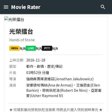
Movie Rater
光榮擂台
Hands of Stone
N/A
N/A
N/A
IMDb
LINE
PTT
上映日期
2016-11-18
類型
動作、劇情、歷史/傳記
片長
01時52分
分鐘
導演
強納森賈庫波維茲(Jonathan Jakubowicz)
演員
安娜德哈瑪絲(Ana de Armas)、艾倫芭金(Ellen
Barkin)、勞勃狄尼洛(Robert De Niro)、亞瑟雷
蒙(Usher Raymond IV)
★ 坎城影展向勞勃狄尼洛致敬 特將此片選入特別放映單元 ★