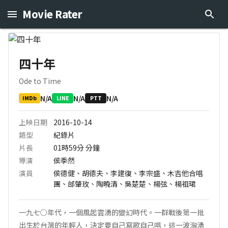
Movie Rater
四十年
Ode to Time
N/A
N/A
N/A
IMDb
LINE
PTT
上映日期
2016-10-14
類型
紀錄片
片長
01時59分
分鐘
導演
侯季然
演員
侯德健、胡德夫、李建復、李宗盛、木吉他合唱
團、邰肇玫、陶曉清、吳楚楚、楊弦、楊祖珺
一九七○年代，一個風起雲湧的變幻時代。一群戰後第一批
出生於台灣的年輕人，決定要自己寫歌自己唱，這一波洶湧