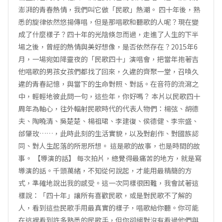
澎湃的青春熱情，我們叫它做「民歌」熱潮。 四十年後，熟
悉的旋律依然悠揚傳唱，但是那唱歌和聽歌的人呢？現在變
成了什麼樣子？四十年的光陰倏忽而過，走進了人生的下半
場之後，曾經的熱情與美好想像，是否依然存在？2015年6
月，一場宛如降靈夜的「民歌四十」演唱會，把當年抱著吉
他唱歌的男孩女孩們都找了回來，久違的齊聚一堂，召喚久
違的青春記憶，與當下的生命對照、對話。在音符的流瀉之
中，輕輕地彼此問一句，這些年，你好嗎？ 本片以民歌四十
周年為軸心，往外輻射民歌時代的代表人物們：楊弦、胡德
夫、陶曉清、吳楚楚、楊祖珺、李建復、侯德健、李宗盛、
邰肇玫……，此時此刻的生活實貌，以及對創作、對國族認
同、對人生起落的所思所想。 這是歌的故事，也是時間的故
事。 【導演的話】 每次拍片，總覺得最痛苦的地方，就是寫
導演的話。千頭萬緒，不知從何說起，才能用最精簡的方
式，準確地說出我的感受。這一次同樣很困難，我會試著這
樣說：「四十年」讓所有喜歡民歌，或是對民歌不了解的
人，看到這些民歌手用最真實的樣子，唱歌給你聽。你可能
在這裡看到許多熟悉的民歌手，但你卻絕對沒有看過他們與