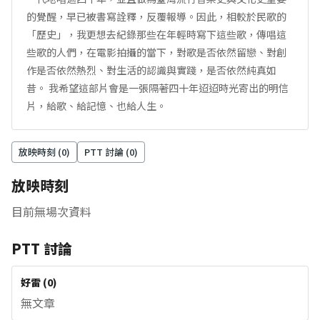
的覺醒，早已被書寫詮釋，反覆報導。因此，相較於民歌的
「歷史」，我更想去紀錄那些在年輕時寫下這些歌，傳唱這
些歌的人們，在電影拍攝的當下，對歌是否依然留戀、對創
作是否依然熱烈、對生活的認識與實踐，是否依然純真如
昔。 我希望這部片會是一張隔著四十年迢迢時光寄出的明信
片，給歌、給記憶、也給人生。
放映時刻 (
0
)
PTT 討論 (
0
)
放映時刻
目前無場次資料
PTT 討論
好雷
(
0
)
無文章