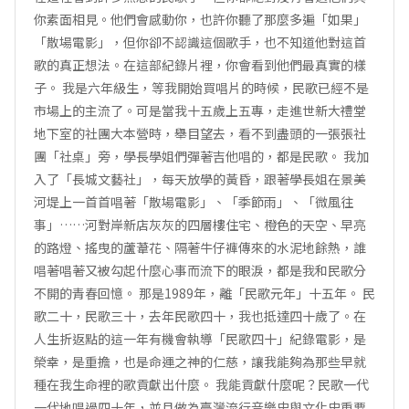
你素面相見。他們會感動你，也許你聽了那麼多遍「如果」
「散場電影」，但你卻不認識這個歌手，也不知道他對這首
歌的真正想法。在這部紀錄片裡，你會看到他們最真實的樣
子。 我是六年級生，等我開始買唱片的時候，民歌已經不是
市場上的主流了。可是當我十五歲上五專，走進世新大禮堂
地下室的社團大本營時，舉目望去，看不到盡頭的一張張社
團「社桌」旁，學長學姐們彈著吉他唱的，都是民歌。 我加
入了「長城文藝社」，每天放學的黃昏，跟著學長姐在景美
河堤上一首首唱著「散場電影」、「季節雨」、「微風往
事」……河對岸新店灰灰的四層樓住宅、橙色的天空、早亮
的路燈、搖曳的蘆葦花、隔著牛仔褲傳來的水泥地餘熱，誰
唱著唱著又被勾起什麼心事而流下的眼淚，都是我和民歌分
不開的青春回憶。 那是1989年，離「民歌元年」十五年。 民
歌二十，民歌三十，去年民歌四十，我也抵達四十歲了。在
人生折返點的這一年有機會執導「民歌四十」紀錄電影，是
榮幸，是重擔，也是命運之神的仁慈，讓我能夠為那些早就
種在我生命裡的歌貢獻出什麼。 我能貢獻什麼呢？民歌一代
一代地唱過四十年，並且做為臺灣流行音樂史與文化史重要