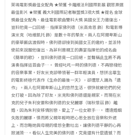
萊塢電影獎最佳女配角 ★榮獲 卡羅維法利國際影展 觀眾票選
最佳影片 ★榮獲 義大利國際記者聯盟獎3項大獎 ★提名 金球
獎最佳女配角、最佳電影歌曲雙料大獎 英國女王力邀復出，
豈料他竟一口回絕… 指揮家佛列德（米高肯恩 飾）和電影導
演米克（哈維凱托 飾）是數十年的摯友，兩人在阿爾卑斯山
的豪華飯店渡假時，佛列德卻接到英國女王的邀約，並派特
使前來說服他復出、為菲利普親王的壽宴指揮他的成名曲
《簡單的歌》，豈料佛列德竟一口回絕，並聲稱此生將不再
演奏指揮這首曲子…。 曾經叱吒一時的佛列德，不再戀棧他
的音樂事業。好友米克卻帶領著一群年輕演員，想拼出畢生
的電影終極代表作《生命的最後一天》，卻遭眾人譏為「遺
作」。兩人在阿爾卑斯山上的悠然生活，很快就被他們的兒
女打破。因為除了好友，米克和佛列德還是親家，而現在米
克的兒子朱利安要和佛列德的女兒麗娜（瑞秋懷茲 飾）離
婚，因為朱利安移情別戀、愛上了一位女歌手…。 遭逢婚姻
失敗的麗娜，憤而將父親年輕時把心思全放在音樂和外遇
上、而忽略她與母親的埋怨全數吐出，讓佛列德平靜的心再
掀漣漪…。看似人生完美的佛列德，究竟還有什麼遺憾？而