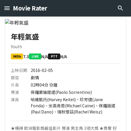
Movie Rater
年輕氣盛
Youth
7.3
N/A
N/A
IMDb
LINE
PTT
上映日期
2016-02-05
類型
劇情
片長
02時04分
分鐘
導演
保羅索倫提諾(Paolo Sorrentino)
演員
哈維凱托(Harvey Keitel)、珍芳達(Jane
Fonda)、米高肯恩(Michael Caine)、保羅迪諾
(Paul Dano)、瑞秋懷茲(Rachel Weisz)
★橫掃 歐洲電影獎最佳影片 導演 男主角 3項大獎 ★勇奪 好