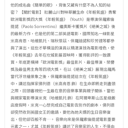
他的成名曲《簡單的歌》，背後又藏有什麼不為人知的祕
密？ 【關於電影】 壯麗山川對映華麗生命《年輕氣盛》勇奪
歐洲電影獎四大獎 《年輕氣盛》（Youth）是導演保羅索倫
提諾（Paolo Sorrentino）繼奧斯卡獲獎片《絕美之城》後
的最新力作，也是他的第二部英語電影，國際知名一線影星
米高肯恩、哈維凱托、瑞秋懷茲、保羅迪諾和珍芳達等都參
與了演出。這些才華橫溢的演員以精湛演技為電影增色，使
《年輕氣盛》去年在坎城影展首映時，獲得影評的一致讚
賞。年底更橫掃「歐洲電影獎」最佳影片、最佳導演、榮譽
獎及最佳男主角等四項大獎。 在以《絕美之城》展現出羅馬
當代浮世繪景象之後，保羅索倫提諾這次在《年輕氣盛》
中，講述指揮家佛列德（米高肯恩 飾）在生命即將走到盡頭
之際，回頭審視他一生最在意的音樂事業與親子關係。當他
與親家電影導演米克（哈維凱托 飾）在阿爾卑斯山五星級飯
店度假時，米克一心想完成自己電影告別作的劇本，佛列德
卻突然收到英國女王的邀請，要他為她夫婿的生日音樂復
出，但他卻百般不肯…。 音樂向來是保羅索倫提諾電影重要
元素之一，尤其《年輕氣盛》講述了音樂家的人生，不僅由