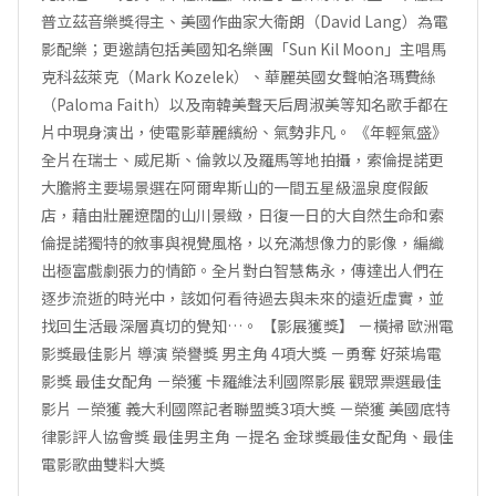
普立茲音樂獎得主、美國作曲家大衛朗（David Lang）為電
影配樂；更邀請包括美國知名樂團「Sun Kil Moon」主唱馬
克科茲萊克（Mark Kozelek）、華麗英國女聲帕洛瑪費絲
（Paloma Faith）以及南韓美聲天后周淑美等知名歌手都在
片中現身演出，使電影華麗繽紛、氣勢非凡。 《年輕氣盛》
全片在瑞士、威尼斯、倫敦以及羅馬等地拍攝，索倫提諾更
大膽將主要場景選在阿爾卑斯山的一間五星級溫泉度假飯
店，藉由壯麗遼闊的山川景緻，日復一日的大自然生命和索
倫提諾獨特的敘事與視覺風格，以充滿想像力的影像，編織
出極富戲劇張力的情節。全片對白智慧雋永，傳達出人們在
逐步流逝的時光中，該如何看待過去與未來的遠近虛實，並
找回生活最深層真切的覺知…。 【影展獲獎】 －橫掃 歐洲電
影獎最佳影片 導演 榮譽獎 男主角 4項大獎 －勇奪 好萊塢電
影獎 最佳女配角 －榮獲 卡羅維法利國際影展 觀眾票選最佳
影片 －榮獲 義大利國際記者聯盟獎3項大獎 －榮獲 美國底特
律影評人協會獎 最佳男主角 －提名 金球獎最佳女配角、最佳
電影歌曲雙料大獎