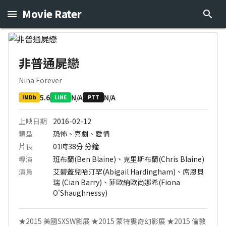
Movie Rater
非普通屍戀
Nina Forever
5.6
N/A
N/A
IMDb
LINE
PTT
上映日期
2016-02-12
類型
恐怖、喜劇、愛情
片長
01時38分
分鐘
導演
班布蘭(Ben Blaine)、克里斯布蘭(Chris Blaine)
演員
艾碧蓋兒哈汀罕(Abigail Hardingham)、席恩貝
瑞 (Cian Barry)、菲歐納歐尚娜希(Fiona
O'Shaughnessy)
★2015 美國SXSW影展 ★2015 蒙特婁奇幻影展 ★2015 倫敦