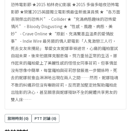
恐怖電影節 ★2015 柏林奇幻影展 ★2015 多倫多暗夜恐怖電
影節 ★榮獲2015英國獨立電影獎最佳新進演員獎 ★“各方面
表現傑出的恐怖片” - Collider ★“充滿病態趣味的恐怖愛
情片” - Bloody Disgusting ★“性感、風趣、病態、美
妙” - Crave Online ★“原創、充滿驚喜且溫柔的愛情故
事” - Indie Wire 最另類的情人節電影「人鬼激戀三人行，
死去女友來攪局」 摯愛女友妮娜車禍過世，心痛的羅柏嘗試
自殺未果，後來他選擇克服悲傷，努力重拾正常的生活。振
作起來的羅柏愛上了美麗性感的怪怪女同事荷莉，但事情並
沒有想像中簡單，每當羅柏與荷莉想發展進一步關係時，死
去的妮娜就會血淋淋地出現在兩人之間…… 然而，妮娜陰魂
不散的糾纏非但沒有嚇跑荷莉，反而更加堅定她幫助羅柏走
出陰影的決心，甚至願意與妮娜殘缺不全的屍體共享男友的
雙人床……
放映時刻 (
0
)
PTT 討論 (
0
)