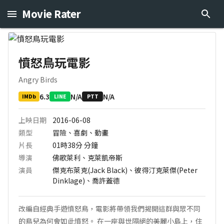
Movie Rater
憤怒鳥玩電影
Angry Birds
6.3
N/A
N/A
IMDb
LINE
PTT
上映日期
2016-06-08
類型
冒險、喜劇、動畫
片長
01時38分
分鐘
導演
佛歌萊利、克萊凱帝斯
演員
傑克布萊克(Jack Black)、彼得汀克萊傑(Peter
Dinklage)、喬許蓋德
改編自經典手遊憤怒鳥，電影將帶領我們揭開這群與眾不同
的鳥兒為何會如此憤怒。 在一座與世隔絕的美麗小島上，住