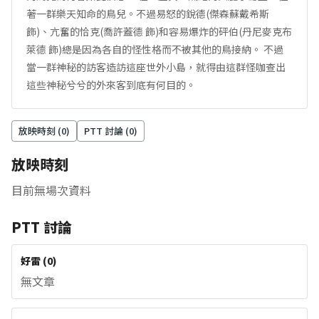
著一群樂天知命的鳥兒。不過易怒的銳德(傑森蘇戴希斯
飾)、亢奮的恰克(喬許蓋德 飾)和容易爆炸的砰伯(丹尼麥克布
萊德 飾)總是因為各自的怪性格而不被其他的鳥接納。 不過
當一群神秘的訪客造訪這座世外小島，就得由這群怪咖查出
這些神秘兮兮的外來客到底有何目的。
放映時刻 (
0
)
PTT 討論 (
0
)
放映時刻
目前無場次資料
PTT 討論
好雷
(
0
)
無文章