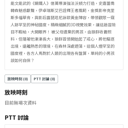
能文能武的《鋼鐵人》億萬導演強法沃傾力打造，史嘉蕾喬
韓森魅惑獻聲，伊卓瑞斯艾巴詮釋王者風範，金獎影帝克里
斯多福華肯，與影后露琵塔尼詠歐黃金陣容，帶領觀眾一窺
人跡罕至的神秘國度。精緻細膩的3D視覺效果，讓這趟冒險
目不暇給，大開眼界！ 被父母遺棄的男孩，由狼群收養照
料，但隨著他漸漸長大，狼群首領開始起了戒心，將他驅逐
出境，遠離熟悉的環境，在森林深處遊蕩。這個人煙罕至的
國度裡，各方人馬對於人類的出現各有盤算，單純的小男孩
該如何自保？
放映時刻 (
0
)
PTT 討論 (
0
)
放映時刻
目前無場次資料
PTT 討論