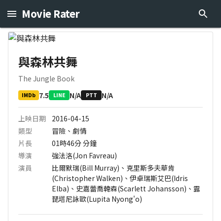
Movie Rater
與森林共舞
The Jungle Book
7.5
N/A
N/A
IMDb
LINE
PTT
上映日期
2016-04-15
類型
冒險、劇情
片長
01時46分
分鐘
導演
強法洛(Jon Favreau)
演員
比爾默瑞(Bill Murray)、克里斯多夫華肯
(Christopher Walken)、伊卓瑞斯艾巴(Idris
Elba)、史嘉蕾喬韓森(Scarlett Johansson)、露
琵塔尼詠歐(Lupita Nyong'o)