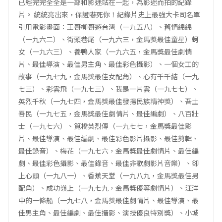
已經完完全全是一部和影迷站在一起，為影迷而拍的紀錄
片。 統統亮出來，保證嚇死你！紀錄片史上最強大卡司名單
引用電影畫面：王哥柳哥遊台灣（一九五八）、舊情綿綿
（一九六二）、街頭巷尾（一九六三，金馬獎最佳童星）蚵
女（一九六三）、養鴨人家（一九六五，金馬獎最佳劇情
片、最佳導演、最佳男主角、最佳彩色攝影）、一個女工的
故事（一九七九，金馬獎最佳女配角）、心有千千結（一九
七三）、彩雲飛（一九七三）、我是一片雲（一九七七）、
英烈千秋（一九七四，金馬獎最佳發揚民族精神獎）、吾土
吾民（一九七五，金馬獎最佳劇情片、最佳編劇）、八百壯
士（一九七六）、筧橋英烈傳（一九七七，金馬獎最佳影
片、最佳導演、最佳編劇、最佳彩色影片攝影、最佳剪輯、
最佳錄音）、梅花（一九七六，金馬獎最佳劇情片、最佳編
劇、最佳彩色攝影、最佳錄音、最佳非歌劇影片音樂）、卻
上心頭（一九八一）、香蕉天堂（一九八九，金馬獎最佳男
配角）、成功嶺上（一九七九，金馬獎優等劇情片）、汪洋
中的一條船（一九七八，金馬獎最佳劇情片、最佳導演、最
佳男主角、最佳編劇、最佳攝影、演技優良特別獎）、小城