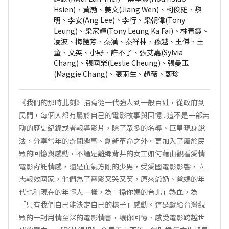
Hsien)、黃渤、姜文(Jiang Wen)、柯俊雄、黎
明、李安(Ang Lee)、李行、梁朝偉(Tony
Leung)、梁家輝(Tony Leung Ka Fai)、林青霞、
凌波、梅艷芳、秦漢、秦祥林、孫越、王傑、王
童、文英、小野、許不了、張艾嘉(Sylvia
Chang)、張國榮(Leslie Cheung)、張曼玉
(Maggie Chang)、張雨生、趙薇、甄珍
《我們的那時此刻》描寫從一代強人到一般百姓，從政府到
民間，每個人都有屬於自己的電影故事與回憶...這不是一部無
聊的歷史紀錄或者報導影片，除了眾多的名導、巨星現身說
法，分享當年的奇聞趣事、創新革命之外。更加入了屬於民
眾的回憶與感動，不論是離鄉背井的女工如何藉由觀看愛情
電影寄託情感，還是血氣方剛的少男，受愛國電影影響，立
志報效國家，他們為了電影又哭又笑，原來爺奶、爸媽的年
代也和現在的年輕人一樣，為「操你媽的台北」熱血，為
「只有我們自己能決定自己的樣子」感動。這是獻給台灣觀
眾的一封用情至深的電影情書，讓你回憶、感受電影跨越世