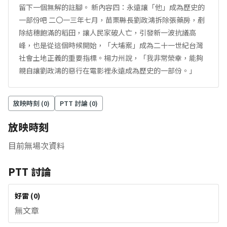
留下一個無解的註腳。 新內容四：永遠讓「他」成為歷史的
一部份吧 二〇一三年七月，苗栗縣長劉政鴻拆除張藥房，剷
除結穗飽滿的稻田，讓人民家破人亡，引發新一波抗議高
峰，也是從這個時候開始，「大埔案」成為二十一世紀台灣
社會土地正義的重要指標。楊力州說，「我非常榮幸，能夠
親自讓劉政鴻的惡行在電影裡永遠成為歷史的一部份。」
放映時刻 (
0
)
PTT 討論 (
0
)
放映時刻
目前無場次資料
PTT 討論
好雷
(
0
)
無文章