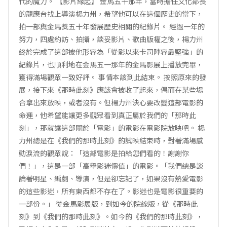
代的魔力。 【影片緣起】 金馬五十那年，當時擔任文化部長
的龍應台找上導演楊力州，希望他可以在這個歷史的當下，
拍一部與金馬獎五十年發展歷史相關的紀錄片。 經過一年的
努力，四處約訪、拍攝，談妥影片、歌曲版權之後，楊力州
終於完成了這部被他形容為「從影以來卡司陣容最堅強」的
紀錄片，也順利地在金馬五一那年的金馬影展上播放完畢，
獲得滿場觀眾一致好評。 事情本該到此結束。 按照原來的發
展，接下來《那時此刻》應該會被收了起來，偶而在某些場
合拿出來放映，或者沒有。但楊力州決心要改變這部電影的
命運，他希望能讓更多觀眾看到真正屬於我們的「那時此
刻」，那就讓這部關於「電影」的電影在電影院放映吧。 楊
力州總是在《我們的那時此刻》的試映結束時，對著滿場感
動淚流的觀眾說：「這部電影是拍給您們看的！謝謝你
們！」，這是一部「高舉影迷價值」的電影。「我們總是談
論著明星、編劇、導演，但是卻忘記了，如果沒有熱愛電影
的這些影迷，所有東西都不存在了。影迷也是電影很重要的
一部份。」 從金馬影展版，到如今的院線版，從《那時此
刻》到《我們的那時此刻》。如今的《我們的那時此刻》，