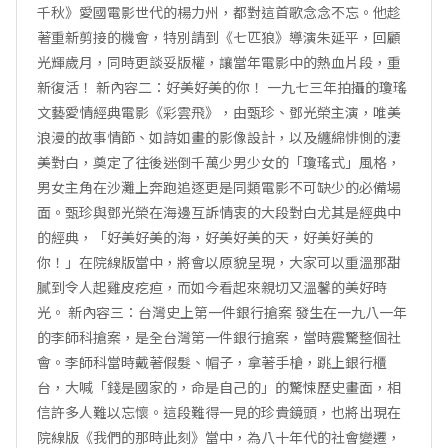
千秋》愛國電影世代的楊力州，都對這首歌念念不忘。他趁
著重新剪接的機會，特別請到《七匹狼》導演朱延平，回顧
光輝歲月，同時更談妥版權，讓當年電影中的熱血片段，重
新復活！ 新內容二：好美好美的你！ 一九七三年拍攝的瓊瑤
文藝愛情經典電影《彩雲飛》，由甄珍、鄧光榮主演，唯美
浪漫的故事情節、如詩如畫的影像設計，以及纏綿悱惻的淒
美對白，奠定了往後迷倒千萬少男少女的「瓊瑤式」風格，
男女主角在沙灘上奔跑追逐更是同類電影不可缺少的必備場
面。甄珍與鄧光榮在海邊互訴情衷的大段對白尤其是經典中
的經典，「好美好美的海，好美好美的天，好美好美的
你！」在院線版當中，將會以原貌呈現，大家可以重溫那甜
膩到令人起雞皮疙疸，而如今看起來親切又溫馨的美好時
光。 新內容三：台灣史上第一件銀行搶案 發生在一九八一年
的李師科搶案，是全台灣第一件銀行搶案，當時震驚整個社
會。李師科當時戴著假髮、帽子，拿著手槍，跳上銀行櫃
台，大喊「錢是國家的，命是自己的」的驚悚歷史畫面，相
信許多人難以忘懷。這段難得一見的珍貴鏡頭，也將出現在
院線版《我們的那時此刻》當中，為八十年代的社會變遷，