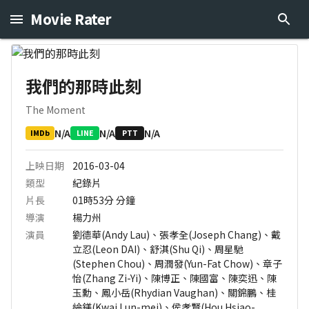
Movie Rater
我們的那時此刻
The Moment
N/A
N/A
N/A
IMDb
LINE
PTT
上映日期
2016-03-04
類型
紀錄片
片長
01時53分
分鐘
導演
楊力州
演員
劉德華(Andy Lau)、張孝全(Joseph Chang)、戴
立忍(Leon DAI)、舒淇(Shu Qi)、周星馳
(Stephen Chou)、周潤發(Yun-Fat Chow)、章子
怡(Zhang Zi-Yi)、陳博正、陳國富、陳奕迅、陳
玉勳、鳳小岳(Rhydian Vaughan)、關錦鵬、桂
綸鎂(Kwai Lun-mei)、侯孝賢(Hou Hsiao-