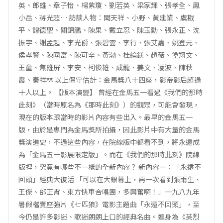
英、郎雄、章子怡、楊紫瓊、劉若英、梁家輝、張孝全、鳳
小岳、蔣光超… 訪談人物：聞天祥、小野、黃建業、虞戡
平、魏德聖、關錦鵬、陳果、戴立忍、陳玉勳、張永正、沈
振宇、謝孟起、李光爵、張碧雲、李行、張艾嘉、姚登元、
侯孝賢、陳國富、陳可辛、黃渤、桂綸鎂、趙薇、塗翔文、
王童、焦雄屏、李安、柯俊雄、成龍、姜文、凌波、陳秋
霞、秦祥林 以上保守估計：金馬獎八十四座，影帝影后超過
十人以上。 【版本演變】 曾經在金馬五一看過《我們的那時
此刻》（當時原名為《那時此刻》）的觀眾，可能會發現，
現在的版本跟當時的影片內容有些出入。最早的金馬五一
版，由於是專門為金馬獎所拍攝，因此影片中有大量的金馬
獎演進史，不過這些內容，在院線版中都看不到，將永遠成
為「金馬五一影展限定版」。而在《我們的那時此刻》院線
版裡，究竟有哪些不一樣的全新內容？ 新內容一：「永遠不
回頭」經典大復活 「可以在大銀幕上，再一次看到張雨生、
王傑、邰正宵、東方快車合唱團，多興奮啊！」一九八九年
暑假檔賣座強片《七匹狼》電影主題曲「永遠不回頭」，至
今仍是許多影迷、歌迷朗朗上口的經典名曲。連身為《英烈