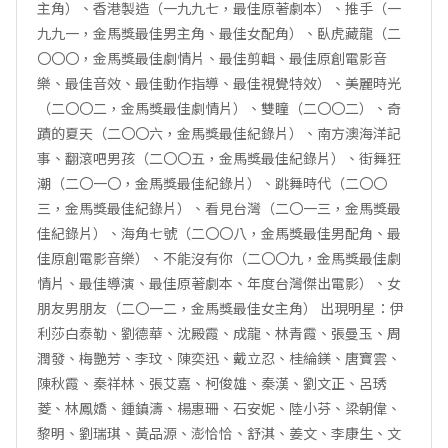
主角）、香港製造（一九九七，最佳原著劇本）、推手（一
九九一，金馬獎最佳男主角、最佳女配角）、臥虎藏龍（二
〇〇〇，金馬獎最佳劇情片、最佳剪輯、最佳原創電影音
樂、最佳音效、最佳動作指導、最佳視覺特效）、美麗時光
（二〇〇二，金馬獎最佳劇情片）、雙瞳（二〇〇二）、奇
蹟的夏天（二〇〇六，金馬獎最佳紀錄片）、南方澳海洋記
事、翻滾吧男孩（二〇〇五，金馬獎最佳紀錄片）、街舞狂
潮（二〇一〇，金馬獎最佳紀錄片）、跳舞時代（二〇〇
三，金馬獎最佳紀錄片）、看見台灣（二〇一三，金馬獎最
佳紀錄片）、海角七號（二〇〇八，金馬獎最佳男配角、最
佳原創電影音樂）、不能沒有你（二〇〇九，金馬獎最佳劇
情片、最佳導演、最佳原著劇本、年度台灣傑出電影）、女
朋友男朋友（二〇一二，金馬獎最佳女主角） 出現明星：伊
利莎白泰勒、劉德華、沈殿霞、成龍、林青霞、張曼玉、周
潤發、梅艷芳、李玟、陳奕迅、戴立忍、桂綸鎂、唐寶雲、
陳秋霞、秦祥林、張艾嘉、柯俊雄、秦漢、劉文正、呂琇
菱、林鳳嬌、鍾鎮濤、楊惠珊、石安妮、陸小芬、梁朝偉、
黎明、劉瑞琪、黃品源、澎恰恰、舒淇、姜文、李康生、文