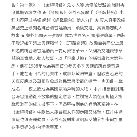
警：第一戰》、《金牌特務》鬼才大導 馬修范恩監製 絕對再
度驚豔影壇之作 ★《金鋼狼》休傑克曼聯手《金牌特務》小
鮮肉泰隆艾格頓 超越《鋼鐵擂台》動人力作 ★ 真人真事改編
英國史上最知名跳台滑雪運動員「飛鷹艾迪」真實勵志動人
故事 ★ 魯蛇出頭天一夕爆紅成為世界名人 頭腦很簡單、四肢
不發達如何踏上奧運殿堂？ 《飛躍奇蹟》改編自英國史上最
知名的跳台滑雪運動員－麥可愛德華茲，又稱為艾迪愛德華
茲的真實勵志動人故事，以「飛鷹艾迪」的稱號廣為大眾熟
悉，他在1988年成為英國首位參與冬季奧運的跳台滑雪選
手，他在兩回合的比賽中，成績都敬陪末座，但欣喜若狂的
天真反應以及草根形象成為民眾最愛戴的選手，也因此一戰
成名，一夜之間成為英國家喻戶曉的人物。 本片描繪他對跳
台滑雪運動從不放棄的堅定意志，並讚揚人類在面對極大挑
戰與渺茫的成功機率下，仍然堅持到底的運動家精神。在
《金牌特務》中獻出大銀幕處女作的泰隆艾格頓，在片中飾
演這位傳奇運動員，休傑克曼則飾演訓練艾迪參加卡爾加里
冬季奧運的跳台滑雪專家。