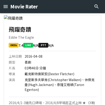
Movie Rater
飛躍奇蹟
Eddie The Eagle
7.4
N/A
N/A
IMDb
LINE
PTT
上映日期
2016-04-08
類型
喜劇
片長
01時46分
分鐘
導演
戴克斯特佛萊契(Dexter Fletcher)
演員
克里斯多夫華肯(Christopher Walken)、休傑克
曼(Hugh Jackman)、泰隆艾格頓(Taron
Egerton)
2016/4/1-3搶先口碑場、2016/4/8早場起正式上映 ★ 《X戰