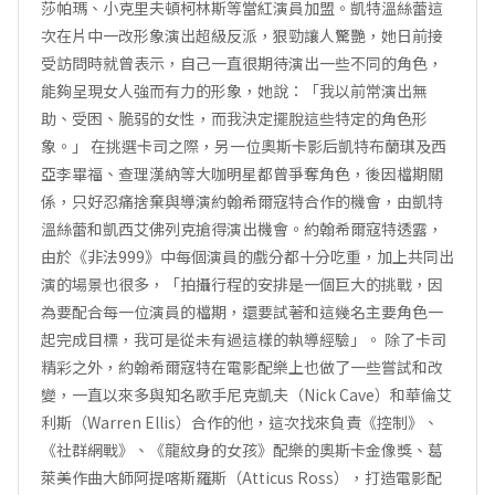
莎帕瑪、小克里夫頓柯林斯等當紅演員加盟。凱特溫絲蕾這
次在片中一改形象演出超級反派，狠勁讓人驚艷，她日前接
受訪問時就曾表示，自己一直很期待演出一些不同的角色，
能夠呈現女人強而有力的形象，她說：「我以前常演出無
助、受困、脆弱的女性，而我決定擺脫這些特定的角色形
象。」 在挑選卡司之際，另一位奧斯卡影后凱特布蘭琪及西
亞李畢福、查理漢納等大咖明星都曾爭奪角色，後因檔期關
係，只好忍痛捨棄與導演約翰希爾寇特合作的機會，由凱特
溫絲蕾和凱西艾佛列克搶得演出機會。約翰希爾寇特透露，
由於《非法999》中每個演員的戲分都十分吃重，加上共同出
演的場景也很多，「拍攝行程的安排是一個巨大的挑戰，因
為要配合每一位演員的檔期，還要試著和這幾名主要角色一
起完成目標，我可是從未有過這樣的執導經驗」。 除了卡司
精彩之外，約翰希爾寇特在電影配樂上也做了一些嘗試和改
變，一直以來多與知名歌手尼克凱夫（Nick Cave）和華倫艾
利斯（Warren Ellis）合作的他，這次找來負責《控制》、
《社群網戰》、《龍紋身的女孩》配樂的奧斯卡金像獎、葛
萊美作曲大師阿提喀斯羅斯（Atticus Ross），打造電影配