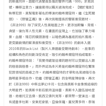
的新進同伴，啟動代表警員負傷的警界代碼「999」求救訊
號，轉移注意力，讓搶案得以瞞天過海完成。 【關於電影】
執導犯罪、黑幫電影著名的導演約翰希爾寇特，繼《生死關
頭》、《野蠻正義》後，再次挑戰擅長的警匪衝突題材，
《非法999》除了探究人性黑暗面之外，更添加欺騙、背叛、
貪婪、復仇等人性元素，在畫面的呈現上，也加強了暴力場
景，血腥、殘忍的鏡頭激增，以暗色調為基底的拍片風格，
更突顯劇情的緊湊度和衝突性，《非法999》的劇本入選
2010年的Black List（製片人票選最受期待劇本），故事的
結構和角色的刻劃深受肯定，吸引約翰希爾寇特拍成電影，
約翰希爾寇特說：「我覺得處理這樣的題材可以突顯出人類
的極惡與極善。」而外界認為本片將是約翰希爾寇特在驚悚
犯罪領域的高峰之作。 約翰希爾寇特的才華和名氣總吸引各
路明星爭相合作，他繼《野蠻正義》的全明星陣容後，再次
於《非法999》中祭出夢幻卡司，包含與奧斯卡金像獎結緣的
大明星們，如奧斯卡影后凱特溫絲蕾、奧斯卡入圍伍迪哈里
遜、奇維托艾吉佛、凱西艾佛列克等，都齊聚一堂演出，還
有諾曼李杜斯、安東尼麥凱、亞倫保羅、蓋兒賈多特、泰瑞