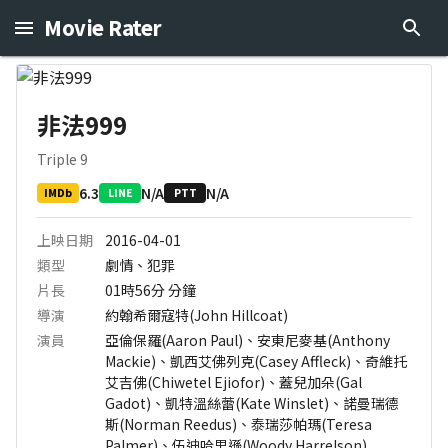
Movie Rater
非法999
Triple 9
6.3
N/A
N/A
IMDb
LINE
PTT
上映日期
2016-04-01
類型
劇情、犯罪
片長
01時56分
分鐘
導演
約翰希爾寇特(John Hillcoat)
演員
亞倫保羅(Aaron Paul)、安東尼麥基(Anthony
Mackie)、凱西艾佛列克(Casey Affleck)、奇維托
艾吉佛(Chiwetel Ejiofor)、蓋兒加朵(Gal
Gadot)、凱特溫絲蕾(Kate Winslet)、諾曼瑞德
斯(Norman Reedus)、泰瑞莎帕瑪(Teresa
Palmer)、伍迪哈里遜(Woody Harrelson)