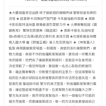
★大膽揭露禁忌話題 條子搶匪間的模糊界線 警察就是有牌的
流氓 ★ 超豪華卡司陣容鬥智鬥狠 今年最強動作首選 ★ 奧斯
卡影后凱特溫絲蕾 銀幕最激烈耍狠力作 ★ 火爆衝擊超越《震
撼教育》 驚悚犯罪媲美《竊盜城》 ★ 奧斯卡提名 伍迪哈里
遜x奇維托艾吉佛x凱西艾佛列克 演技交鋒 ★坎城影展金棕櫚
獎入圍大導 繼《野蠻正義》後人性犯罪強片 ★《神鬼獵人》
監製 再現震撼衝突場面 一群腐敗、貪婪的洛杉磯警察們，被
勢力鼎盛、無惡不作的俄羅斯黑幫威脅，要完成一宗驚天動
地的搶案，他們為了讓搶案能夠順利，並能從中全身而退，
決定策劃了一樁恐怖陰謀，要殺害一名忠心耿耿的新進同
事，藉此聲東擊西，分散警方當局的注意力，但這場警匪勾
結的巨大詭計卻因這名新進警員的意外存活而全面失控。 貪
婪黑吃黑 獵殺局中局 警方的貪汙墮落，和俄羅斯黑幫橫行霸
道，讓這整座城市動盪不安，在黑幫勢力愈來越龐大之際，
警方為求自保，竟然得受黑幫指示，執行一個看似不可能的
破天荒搶案，而要讓搶案成功，唯一的方法就是要槍殺自己