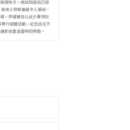
在兩個地方，總該知道自己該
》是奇士勞斯基最令人著迷、
追索。伊蓮雅各以此片奪得坎
將舉行相關活動，紀念這位不
，讓影迷重溫當時的悸動。