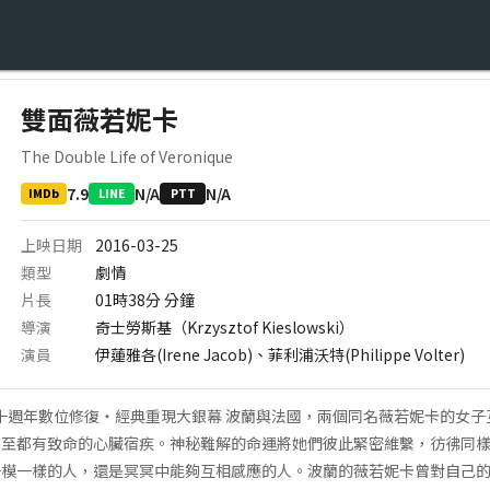
雙面薇若妮卡
The Double Life of Veronique
7.9
N/A
N/A
IMDb
LINE
PTT
上映日期
2016-03-25
類型
劇情
片長
01時38分
分鐘
導演
奇士勞斯基（Krzysztof Kieslowski）
演員
伊蓮雅各(Irene Jacob)、菲利浦沃特(Philippe Volter)
二十週年數位修復‧經典重現大銀幕 波蘭與法國，兩個同名薇若妮卡的女
甚至都有致命的心臟宿疾。神秘難解的命運將她們彼此緊密維繫，彷彿同
一模一樣的人，還是冥冥中能夠互相感應的人。波蘭的薇若妮卡曾對自己