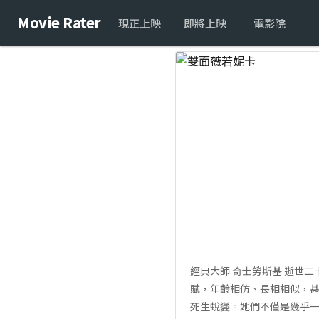
Movie Rater
現正上映
即將上映
電影院
經典大師 奇士勞斯基 逝世
賦，年齡相仿、長相相似，
死生蛻變。她們不僅是幾乎