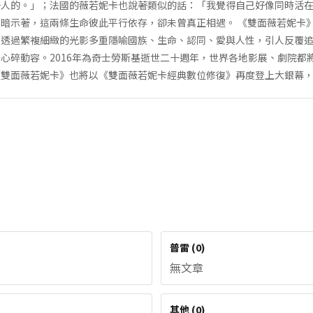
一人的。」；法國的薇若妮卡也說著類似的話：「我覺得自己好像同時活
暗示著，這兩條生命彼此平行依存，卻未曾真正相遇。 《雙面薇若妮卡
，透過繁複細緻的光影多重隱喻國族、生命、認同、愛與人性，引人反覆
心碎動容。2016年為奇士勞斯基逝世二十週年，世界各地影展、劇院都
《雙面薇若妮卡》也將以《雙面薇若妮卡經典數位修復》再度登上大銀幕
普雷
(
0
)
無文章
其他
(
0
)