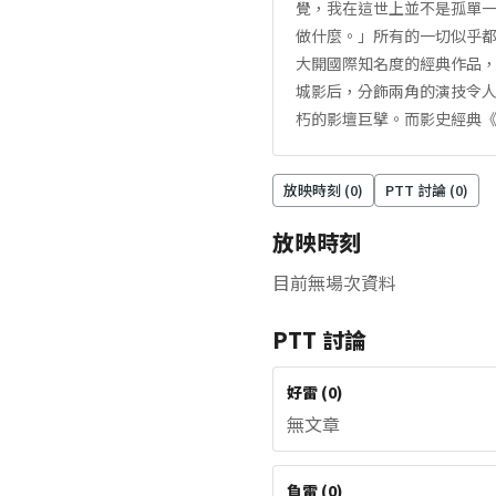
覺，我在這世上並不是孤單
做什麼。」所有的一切似乎都
大開國際知名度的經典作品
城影后，分飾兩角的演技令人
朽的影壇巨擘。而影史經典
放映時刻 (
0
)
PTT 討論 (
0
)
放映時刻
目前無場次資料
PTT 討論
好雷
(
0
)
無文章
負雷
(
0
)