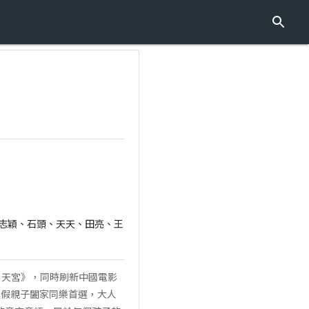
)、郭濤、林志穎、石頭、天天、田亮、王
鬧天宮》，同時刷新中國電影
連假親子闔家同樂首選，大人