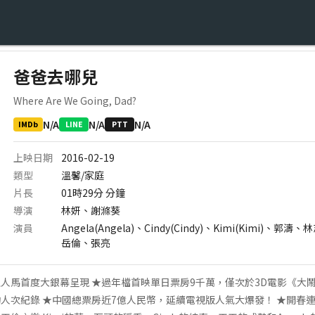
爸爸去哪兒
Where Are We Going, Dad?
N/A
N/A
N/A
IMDb
LINE
PTT
上映日期
2016-02-19
類型
溫馨/家庭
片長
01時29分
分鐘
導演
林妍、謝滌葵
演員
Angela(Angela)、Cindy(Cindy)、Kimi(Kimi
岳倫、張亮
人馬首度大銀幕呈現 ★過年檔首映單日票房9千萬，僅次於3D電影《大
人次紀錄 ★中國總票房近7億人民幣，延續電視版人氣大爆發！ ★開春