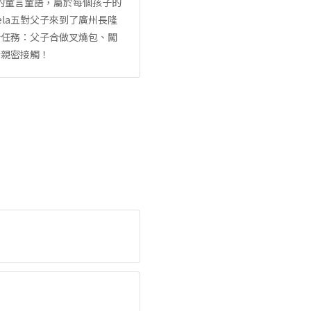
la的童言童語，屬於每個孩子的
ela五對父子來到了廣州長隆
新任務：父子合做叉燒包、闖
行親密接觸！