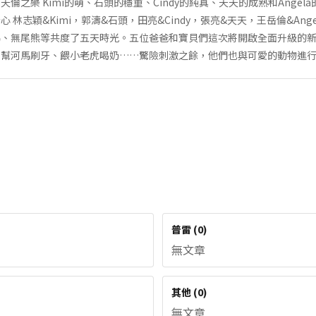
倫之樂 Kimi的萌、石頭的穩重、Cindy的純真、天天的成熟和Ange
 林志穎&Kimi，郭濤&石頭，田亮&Cindy，張亮&天天，王岳倫&Ang
馬、無尾熊等共度了五天時光。五位爸爸和寶貝們這次將開啟全面升級的
、幫河馬刷牙、餵小老虎喝奶……驚險刺激之餘，他們也與可愛的動物進
普雷
(
0
)
無文章
其他
(
0
)
無文章