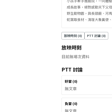
小孩手牽手進戲院，一同體驗天
成長故事，絕對感動天下父母心
野生動物園，與長頸鹿、河
蛇窩取食材、清理大象糞便
放映時刻 (
0
)
PTT 討論 (
0
)
放映時刻
目前無場次資料
PTT 討論
好雷
(
0
)
無文章
負雷
(
0
)
無文章