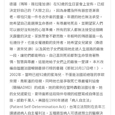
德蓮（瑪蒂．薇拉隆加 飾）在92歲的生日宴會上宣佈，已經
決定好自己的『大限之日』，因為身體及所有器官逐漸衰
老，哪怕只是一件冬衣外套的重量，年邁的她也無法承受。
她希望自己能選擇生命善終、有尊嚴地死去，並期望家人們
可以做好沒有她的心理準備，所有的家人都無法接受這個晴
天霹靂的決定，家族聚會不歡而散。年輕時的瑪德蓮是一名
社運份子，也是女權運動的支持者，她希望女兒黛安（桑德
琳．波奈兒 飾）以及其他子女們能陪她走過人生道路的最後
一段，讓他們都能明白，自己直到死前都對生命懷抱著熱
情、智慧與尊嚴，這是她給子女們上的最後一堂課。 本片改
編自雄踞法國暢銷書排行榜的書籍《那就10月17日吧！》，
2002年，當時已經92歲的蜜海兒．不僅是法國前總理的李歐
奈爾．喬斯潘的母親，同時她也是爭取死亡尊嚴權利協會
（簡稱ADMD）的成員，她的案例在當時轟動法國社會，她
的女兒諾愛拉．夏特雷將這段陪伴母親的經歷寫成自傳並出
版，感動千萬人。美國在1990年通過「病人自主法」
(Patient Self-Determination Act)，台灣立法院則在去年三
讀通過病人自主權利法，五種類型病人可透過預立的醫療決