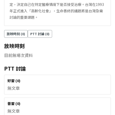
定，決定自己在特定醫療情境下是否接受治療。台灣在1993
年正式進入「高齡化社會」，生命善終的議題將是台灣急需
討論的重要課題。
放映時刻 (
0
)
PTT 討論 (
0
)
放映時刻
目前無場次資料
PTT 討論
好雷
(
0
)
無文章
普雷
(
0
)
無文章