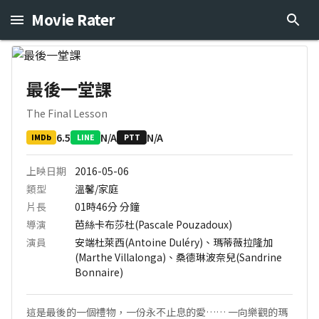
Movie Rater
最後一堂課
The Final Lesson
6.5
N/A
N/A
IMDb
LINE
PTT
上映日期
2016-05-06
類型
溫馨/家庭
片長
01時46分
分鐘
導演
芭絲卡布莎杜(Pascale Pouzadoux)
演員
安端杜萊西(Antoine Duléry)、瑪蒂薇拉隆加
(Marthe Villalonga)、桑德琳波奈兒(Sandrine
Bonnaire)
這是最後的一個禮物，一份永不止息的愛…… 一向樂觀的瑪