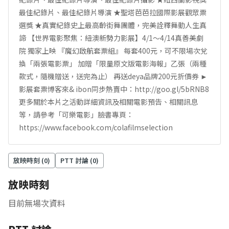
最佳紀錄片、最佳紀錄片導演 ★聖塔芭芭拉國際影展觀眾票
選獎 ★真實紀錄史上最高齡街舞團體，完美詮釋舞動人生真
諦 【世界電影聚焦：紐澳新勢力影展】4/1～4/14真善美劇
院 獨家上映 『魔幻啟航套票組』 每套400元，可不限場次兌
換「兩張電影票」 加贈「限量原文版電影海報」乙張（兩種
款式，隨機贈送，送完為止） 再送deya品牌200元折價券 ►
影展套票博客來& ibon同步熱賣中：http://goo.gl/5bRNB8
更多關於本片之活動詳細資訊及相關電影預告、相關訊息
等，請參考「可樂電影」臉書專頁：
https://www.facebook.com/colafilmselection
放映時刻 (
0
)
PTT 討論 (
0
)
放映時刻
目前無場次資料