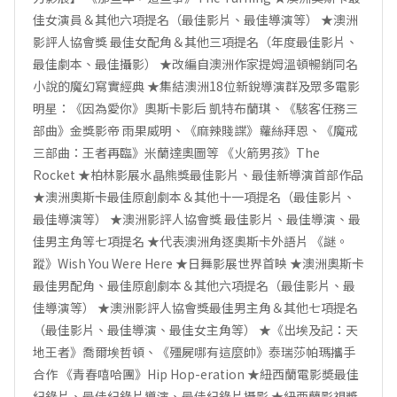
佳女演員＆其他六項提名（最佳影片、最佳導演等） ★澳洲
影評人協會獎 最佳女配角＆其他三項提名（年度最佳影片、
最佳劇本、最佳攝影） ★改編自澳洲作家提姆溫頓暢銷同名
小說的魔幻寫實經典 ★集結澳洲18位新銳導演群及眾多電影
明星：《因為愛你》奧斯卡影后 凱特布蘭琪、《駭客任務三
部曲》金獎影帝 雨果威明、《麻辣賤諜》蘿絲拜恩、《魔戒
三部曲：王者再臨》米蘭達奧圖等 《火箭男孩》The
Rocket ★柏林影展水晶熊獎最佳影片、最佳新導演首部作品
★澳洲奧斯卡最佳原創劇本＆其他十一項提名（最佳影片、
最佳導演等） ★澳洲影評人協會獎 最佳影片、最佳導演、最
佳男主角等七項提名 ★代表澳洲角逐奧斯卡外語片 《謎。
蹤》Wish You Were Here ★日舞影展世界首映 ★澳洲奧斯卡
最佳男配角、最佳原創劇本＆其他六項提名（最佳影片、最
佳導演等） ★澳洲影評人協會獎最佳男主角＆其他七項提名
（最佳影片、最佳導演、最佳女主角等） ★《出埃及記：天
地王者》喬爾埃哲頓、《殭屍哪有這麼帥》泰瑞莎帕瑪攜手
合作 《青春嘻哈團》Hip Hop-eration ★紐西蘭電影奬最佳
紀錄片、最佳紀錄片導演、最佳紀錄片攝影 ★紐西蘭影視獎