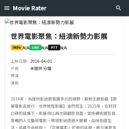
Movie Rater
世界電影聚焦：紐澳新勢力影展
N/A
N/A
N/A
IMDb
LINE
PTT
上映日期
2016-04-01
片長
未提供
分鐘
導演
演員
2014年，為提供影迷更寬廣多元的視野，嶄新主題影展【跟
著電影去旅行—世界旅程影展】油然而生；2015年，在好評
口碑的延燒下，影展得以再次與觀眾見面，並持續挑選別具
意義的人文藝術電影，帶領影迷透過大銀幕，品味各國生
活、追尋生命旅程。 『可樂電影』於新的年度，將引進更多