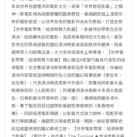
來自世界各國豐沛的電影文化。承接「世界旅程影展」之精
神，將電影視為按圖索驥的圓夢歷程，邀請觀眾踏上漫遊世
界的電影旅途，以世界各地的電影作為系列焦點，打造全新
【世界電影聚焦：紐澳新勢力影展】。影展特別聚焦在近年
澳洲、紐西蘭地區的電影，及其背後獨特的文化魅力，甚至
眾多在好萊塢發展的當紅澳洲明星演員如凱特布蘭琪、雨果
威明等人均助陣出演，大力支持紐澳本土新導演。 【世界電
影聚焦：紐澳新勢力影展】精心選出4部當代最具代表性的紐
澳電影，包含集結澳洲新銳導演群及眾多電影明星、改編自
澳洲作家提姆溫頓暢銷同名小說的魔幻寫實經典《那些年，
這些事》；代表澳洲角逐奧斯卡外語片、榮獲柏林影展水晶
熊獎殊榮的《火箭男孩》；同樣獲得澳洲奧斯卡多項大獎提
名、日舞影展世界首映的《謎。蹤》；橫掃紐西蘭各項大
獎、奪下聖塔芭芭拉國際影展觀眾票選獎的《青春嘻哈
團》。四部紐澳電影精選，以影展方式接力放映，搭配多場
旅行專題講座，讓觀眾彷彿身歷其境，開啟一趟從愛爾斯岩
前往威靈頓港的魔幻尋奇之旅。 【世界電影聚焦：紐澳新勢
力影展】 《那些年，這些事》The Turning ★澳洲奧斯卡最