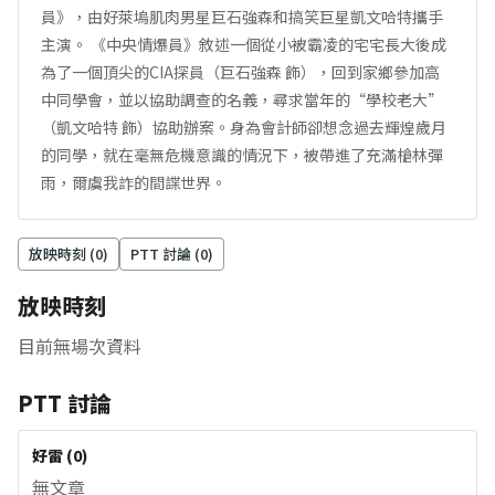
員》，由好萊塢肌肉男星巨石強森和搞笑巨星凱文哈特攜手
主演。 《中央情爆員》敘述一個從小被霸凌的宅宅長大後成
為了一個頂尖的CIA探員（巨石強森 飾），回到家鄉參加高
中同學會，並以協助調查的名義，尋求當年的“學校老大”
（凱文哈特 飾）協助辦案。身為會計師卻想念過去輝煌歲月
的同學，就在毫無危機意識的情況下，被帶進了充滿槍林彈
雨，爾虞我詐的間諜世界。
放映時刻 (
0
)
PTT 討論 (
0
)
放映時刻
目前無場次資料
PTT 討論
好雷
(
0
)
無文章