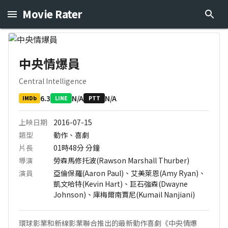
Movie Rater
中央情爆員
Central Intelligence
6.3
N/A
N/A
IMDb
LINE
PTT
上映日期
2016-07-15
類型
動作、喜劇
片長
01時48分
分鐘
導演
勞森馬修托波(Rawson Marshall Thurber)
演員
亞倫保羅(Aaron Paul)、艾美萊恩(Amy Ryan)、
凱文哈特(Kevin Hart)、巨石強森(Dwayne
Johnson)、庫梅爾南賈尼(Kumail Nanjiani)
環球影業和新線影業聯合推出的最新動作喜劇《中央情爆