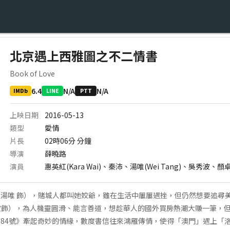
北京遇上西雅圖之不二情書
Book of Love
6.4
N/A
N/A
IMDb
LINE
PTT
上映日期
2016-05-13
類型
愛情
片長
02時06分
分鐘
導演
薛曉路
演員
惠英紅(Kara Wai)、秦沛、湯唯(Wei Tang)、吳秀波、顏
湯唯 飾），賭城人都叫她姣爺，雖在生活中屢屢遇挫，但仍然想要追尋
吳秀波飾），為人機靈圓滑、能言善道，想趁華人的國外買房熱潮大賺一筆，
84號》牽起奇妙的情緣，數度書信往來鴻雁傳情，使得「澳門」遇上「