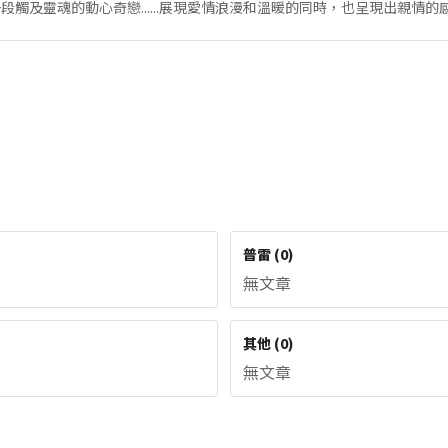
觸及靈魂的動心奇戀......展現愛情浪漫和溫暖的同時，也呈現出親情的
普雷
(
0
)
無文章
其他
(
0
)
無文章