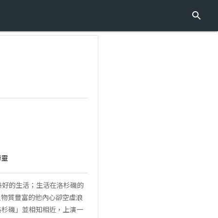
卓靈
美好的生活；生活在洛杉磯的
但物質豐富的他內心卻空虛浪
洛杉磯」並相知相近，上演一