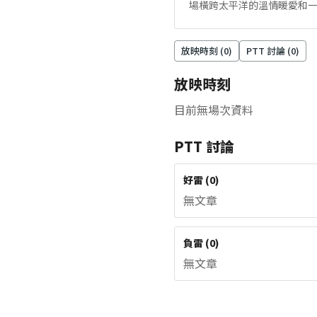
場橫跨太平洋的溫情暖愛和一段
放映時刻 (
0
)
PTT 討論 (
0
)
放映時刻
目前無場次資料
PTT 討論
好雷
(
0
)
無文章
負雷
(
0
)
無文章