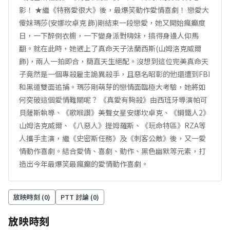
影！ ★繼《特務愛很大》後，最爆笑動作愛情喜劇！ 戀愛大
傻妹瑪莎(安娜坎卓克 飾)剛結束一段戀愛，她又開始瘋癲度
日，一下醉倒衣櫥，一下變身派對嗨妹，搞得身邊人仰馬
翻。就在此時，她遇上了真命天子法蘭西斯(山姆洛克威爾
飾)，兩人一拍即合，簡直天生絕配。沒想到這位完美真命天
子竟然是一個專殺雇主詭異殺手，且惡名昭彰的他還遭到FBI
和黑道雙面追捕。瑪莎剛萌芽的戀情面臨極大考驗，她將如
何突破這個愛情難關呢？ 《真愛有夠殺》由西班牙導演帕可
貝薩斯執導、《歌喉讚》美聲女星安娜坎卓克、《鋼鐵人2》
山姆洛克威爾、《八惡人》提姆羅斯、《玩命特區》RZA等
人攜手主演，繼《史密斯任務》及《刺客公敵》後，又一愛
情動作喜劇。結合愛情、喜劇、動作、黑色幽默等元素，打
造出今年最爆笑最瘋癲的愛情動作喜劇。
放映時刻 (
0
)
PTT 討論 (
0
)
放映時刻