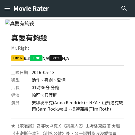
Movie Rater
真愛有夠殺
Mr. Right
6.3
N/A
N/A
IMDb
LINE
PTT
上映日期
2016-05-13
類型
動作、喜劇、愛情
片長
01時36分
分鐘
導演
帕可卡貝薩斯
演員
安娜坎卓克(Anna Kendrick)、RZA、山姆洛克威
爾(Sam Rockwell)、提姆羅斯(Tim Roth)
★《歌喉讚》安娜坎卓克 X 《鋼鐵人2》山姆洛克威爾 ★繼
《史密斯任務》《刺客公敵》後，又一諜對諜浪漫愛情電