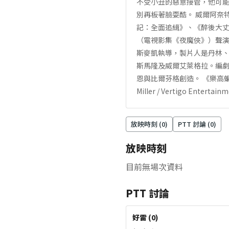
不受小丑的惡意接管，他可
別再板著臉耍酷。 威爾阿奈
記：全面追緝》、《醉後大
（電視影集《夜魔俠》）聲演
斯麥凱執導，製片人是丹林
斯馬隆及威爾艾萊格拉。編
恩與比爾芬格創造。 《樂高蝙蝠俠電
Miller / Vertigo E
放映時刻 (
0
)
PTT 討論 (
0
)
放映時刻
目前無場次資料
PTT 討論
好雷
(
0
)