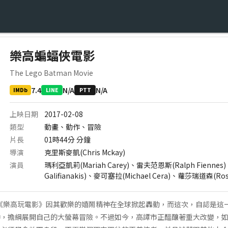
樂高蝙蝠俠電影
The Lego Batman Movie
7.4
N/A
N/A
IMDb
LINE
PTT
上映日期
2017-02-08
類型
動畫、動作、冒險
片長
01時44分
分鐘
導演
克里斯麥凱(Chris Mckay)
演員
瑪利亞凱莉(Mariah Carey)、雷夫范恩斯(Ralph Fienn
Galifianakis)、麥可塞拉(Michael Cera)、蘿莎瑞道森(Rosa
正式上映 《樂高玩電影》因其歡樂的嬉鬧精神在全球掀起轟動，而這次，自認是
神，擔綱展開自己的大螢幕冒險。不過如今，高譚市正醞釀著重大改變，