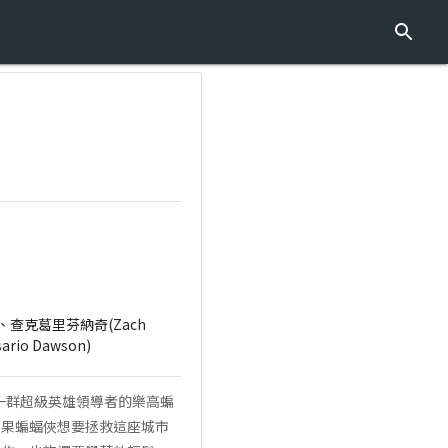
es)、查克葛里芬納奇(Zach
rio Dawson)
這一群超級英雄領導者的樂高蝙
如果蝙蝠俠想要拯救這座城市