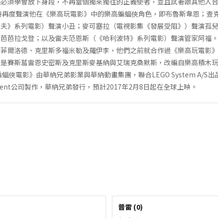
能必須學會放下身段，不再當個獨來獨往的正義使者，並且試著跟其他人
特再度聲演他在《樂高玩電影》中的樂高蝙蝠俠角色，即布魯斯韋恩；查
丈夫》系列電影）聲演小丑；麥可塞拉（電視影集《發展受阻》）聲演孤
芭芭拉戈登；以及雷夫范恩斯（《哈利波特》系列電影）聲演管家阿福。
、菲爾洛德、克里斯多福米勒及羅伊李，他們之前就合作過《樂高玩電影
劇是賽斯葛雷恩史密斯及克里斯麥基納與艾瑞克桑默斯，改編自樂高積木
影》由華納兄弟影業與華納動畫集團，聯合LEGO System A/S出品，Lin P
ntertainment公司製作，華納兄弟發行，預計2017年2月8日起在全球上映。
普雷
(
0
)