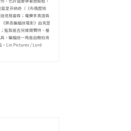
合作，也許還要學著放輕鬆，
克葛里芬納奇（《布偶歷險
兒迪克格雷森；蘿賽李奧道森
 《樂高蝙蝠俠電影》由克里
》；監製是吉兒維爾費特、基
玩具，蝙蝠俠一角是由鮑伯肯
ictures / Lord