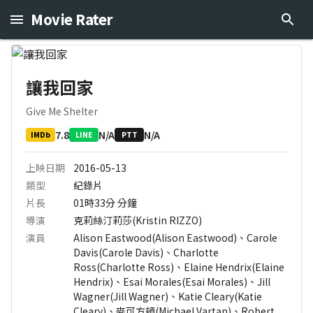
Movie Rater
讓我回家
Give Me Shelter
7.8
N/A
N/A
IMDb
LINE
PTT
上映日期
2016-05-13
類型
紀錄片
片長
01時33分
分鐘
導演
克莉絲汀莉莎(Kristin RIZZO)
演員
Alison Eastwood(Alison Eastwood)、Carole
Davis(Carole Davis)、Charlotte
Ross(Charlotte Ross)、Elaine Hendrix(Elaine
Hendrix)、Esai Morales(Esai Morales)、Jill
Wagner(Jill Wagner)、Katie Cleary(Katie
Cleary)、麥可方頓(Michael Vartan)、Robert