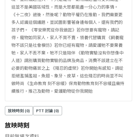
這並不是美國區域性，而是大眾都能盡一分心力的事情。
《十二夜》過後，然後呢？動物平權仍在推動，我們需要更
多人認識這個議題，並試圖影響著身邊每個人，還有我們的
孩子們。 《零安樂死從你我做起》若你想要有寵物，請記
得，寵物如同家人，家人不買不賣，領養代替購買 《飼養寵
物不該只是社會模仿》若你已經有寵物，請愛護牠不要棄養
牠，家人不丟不棄，牠不只是陪伴 《動物實驗沒有你想像中
人道》請別購買動物實驗的品牌及商品，消費不該建立在不
必要的動物痛苦之上 《殘忍的虛榮》若你開始有感知，請從
拒絕濫捕濫殺，魚翅、象牙、皮草，這些殘忍的時尚並不叫
做時尚 《生命教育 刻不容緩》保育動物教育刻不容緩且需持
續推行，推己及動物，愛護動物從你我開始
放映時刻 (
0
)
PTT 討論 (
0
)
放映時刻
目前無場次資料