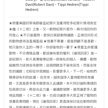
Davi(Robert Davi)、Tippi Hedren(Tippi
Hedren)
★榮獲美國好萊塢節最佳紀錄片及獲得眾多紀錄片獎項肯定
★繼《十二夜》之後，又一動物紀錄片鉅作，再次找回你的
同理心 ★不只是寵物，更探討其餘動物議題，正視任何形式
的動物虐待及濫捕濫殺 ★領養不棄養，愛是照顧不是喜歡，
牠只是你人生的一陣子，你卻是牠的一輩子 ★尊重生命愛護
動物，不分貴賤品種，都該擁有愛的權利 《讓我回家》是一
部紀錄片，影片真實報導記錄一群無私的個人、團體、動物
組織努力拯救各地動物；這個問題並不是地區性，而是全球
性的議題；也盼從你我開始，影響更多人、下一代，給牠們
簡單卻有利的庇護。 近年來，越來越多人重視動物保育議
題，尤其是更多青年願意投入此議題。本片所討論和傳達的
恰與其切合，將結合此力量，讓議題發酵，進而讓更多人重
視此問題。《十二夜》後，也成功讓更多大眾正視了寵物的
領養丟棄問題，現在《讓我回家》更直接探討這些動物的困
境，並將議題拉大，不只是寵物，動物議題值得受到關注，