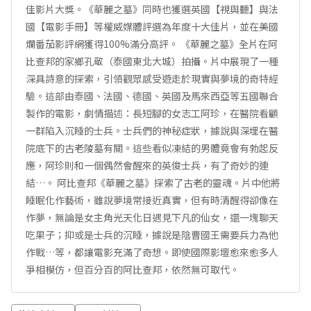
佳影片大獎。《華麗之墓》同時也獲選英國【視與聽】與法
國【電影手冊】等權威媒體評選為年度十大佳片，並在美國
爛番茄影評網獲得100%滿分高評。 《華麗之墓》全片在阿
比查邦的家鄉孔敬（泰國東北大城）拍攝。片中展現了一種
深具詩意的探索，引領觀眾感受遊走於現實與夢境的奇特經
驗。這部由泰國、法國、德國、英國及馬來西亞等五國聯合
製作的電影，劇情描述：長短腳的女志工阿珍，在醫院看顧
一群陷入沉睡的士兵。士兵們的神秘症狀，據說與深埋在醫
院底下的古老陵墓有關。這些看似凍結的男體竟會有勃起反
應，阿珍則和一個偶然會醒來的英俊士兵，有了奇妙的連
結…。 阿比查邦《華麗之墓》探索了古老的靈魂。片中他將
睡眠化作藝術，雖說夢境常接近真實，但有時清醒得卻像在
作夢，無論是女主角光天化日遇見下凡的仙女，還一塊聊天
吃果子；抑或是士兵的沉睡，據說是陰曹國王需要兵力為他
作戰…等，都讓電影充滿了奇想。即使國際影壇愈來愈多人
爭相模仿，但百分百的阿比查邦，依然無可取代。