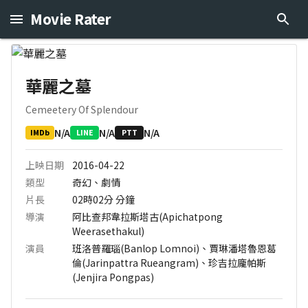
Movie Rater
華麗之墓
Cemeetery Of Splendour
N/A
N/A
N/A
IMDb
LINE
PTT
上映日期
2016-04-22
類型
奇幻、劇情
片長
02時02分
分鐘
導演
阿比查邦韋拉斯塔古(Apichatpong
Weerasethakul)
演員
班洛普羅瑙(Banlop Lomnoi)、賈琳潘塔魯恩葛
倫(Jarinpattra Rueangram)、珍吉拉龐帕斯
(Jenjira Pongpas)