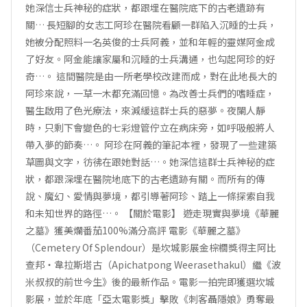
她深信士兵神秘的症狀，都跟埋在醫院底下的古老遺跡有
關… 長短腳的女志工阿珍在醫院看顧一群陷入沉睡的士兵，
她被分配照料一名英俊的士兵阿義，並和年輕的靈媒阿金成
了好友。阿金能讓家屬和沉睡的士兵溝通，也勾起阿珍的好
奇…。 這間醫院是由一所老學校改建而成，對在此地長大的
阿珍來說，一草一木都充滿回憶。為改善士兵們的嗜睡症，
醫生啟用了色光療法，來減緩這群士兵的惡夢。夜闌人靜
時，只剩下會變色的七彩燈管佇立在病床旁，如呼吸般將人
帶入夢的節奏…。 阿珍在阿義的筆記本裡，發現了一些建築
草圖與文字，彷彿在跟她對話…。她深信這群士兵神秘的症
狀，都跟深埋在醫院地底下的古老遺跡有關。而所有的傳
說、魔幻、愛情與夢境，都引導著阿珍、踏上一條探索自我
和未知世界的路徑…。 【關於電影】 遊走現實與夢境《華麗
之墓》獲美爛番茄100%滿分高評 電影《華麗之墓》
（Cemetery Of Splendour）是坎城影展金棕櫚獎得主阿比
查邦‧韋拉斯塔古（Apichatpong Weerasethakul）繼《波
米叔叔的前世今生》後的最新作品。電影一拍完即獲選坎城
影展，並於年底「亞太電影獎」擊敗《刺客聶隱娘》勇奪最