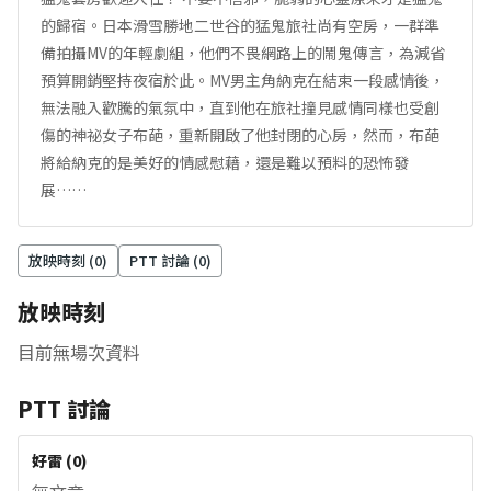
的歸宿。日本滑雪勝地二世谷的猛鬼旅社尚有空房，一群準
備拍攝MV的年輕劇組，他們不畏網路上的鬧鬼傳言，為減省
預算開銷堅持夜宿於此。MV男主角納克在結束一段感情後，
無法融入歡騰的氣氛中，直到他在旅社撞見感情同樣也受創
傷的神祕女子布葩，重新開啟了他封閉的心房，然而，布葩
將給納克的是美好的情感慰藉，還是難以預料的恐怖發
展……
放映時刻 (
0
)
PTT 討論 (
0
)
放映時刻
目前無場次資料
PTT 討論
好雷
(
0
)