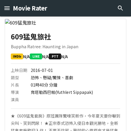
Movie Rater
609猛鬼旅社
Buppha Ratree: Haunting in Japan
N/A
N/A
N/A
IMDb
LINE
PTT
上映日期
2016-07-01
類型
恐怖、懸疑/驚悚、喜劇
片長
01時40分
分鐘
導演
育塔勒西巴帕(Yuthlert Sippapak)
演員
★《609猛鬼套房》原班團隊驚嚎笑新作，今年夏天要你嚇到
尖叫、笑到閃尿！ ★正宗泰式恐怖入侵日本觀光勝地，全新
猛鬼套房歡迎入住！ 不要不信邪，脆弱的心靈原來才是猛鬼