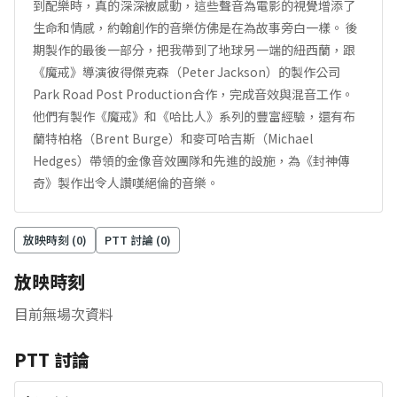
到配樂時，真的深深被感動，這些聲音為電影的視覺增添了
生命和情感，約翰創作的音樂仿佛是在為故事旁白一樣。 後
期製作的最後一部分，把我帶到了地球另一端的紐西蘭，跟
《魔戒》導演彼得傑克森（Peter Jackson）的製作公司
Park Road Post Production合作，完成音效與混音工作。
他們有製作《魔戒》和《哈比人》系列的豐富經驗，還有布
蘭特柏格（Brent Burge）和麥可哈吉斯（Michael
Hedges）帶領的金像音效團隊和先進的設施，為《封神傳
奇》製作出令人讚嘆絕倫的音樂。
放映時刻 (
0
)
PTT 討論 (
0
)
放映時刻
目前無場次資料
PTT 討論