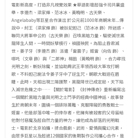
電影新高度，打造非凡視覺效果 ★華語影壇超強卡司共襄盛
舉，李連杰、梁家輝、范冰冰、黃曉明、古天樂、
Angelababy等巨星合作演出 於公元前1000年商朝末年....傳
說中，紂王（梁家輝 飾）被妖妃妲己（范冰冰 飾）所迷惑，
聯同大將軍申公豹（古天樂 飾）召喚黑暗力量，驅使滅世黑
龍降生人間，一時間妖孽横行，禍國殃民。為阻止昏君滅
世，姜子牙（李連杰 飾）派遣「雷震子」姬雷（向佐 飾）、
哪吒（文章 飾）與「二郎神」楊戩（黃曉明 飾），合力尋找
光明之劍，斬妖除魔，並協助周武王率領西岐大軍攻打朝
歌。不料妲己施法令姜子牙中了逆生咒，朝歌大戰迫在眉
睫，此時，天相出現三陽匯聚，黑龍降世已成定局，天下陷
入滅世危機之中…… 【關於電影】 《封神傳奇》重新編寫出
一個關於黑暗力量與光明之士鬥爭的經典中國神話，故事發
生於商朝末年，圍繞一個排除萬難、克服障礙的勇敢戰士─
姬雷，他是部落中唯一的倖存者，他擁有被殺害的父母留給
他對付惡魔及超自然力量的神力，讓他成為部落的光明戰
士。電影於北京拍攝，揉合戲劇、武術、愛情與魔幻元素，
由眾多巨星以及超過12個國家的後期製作公司攜心合作，是