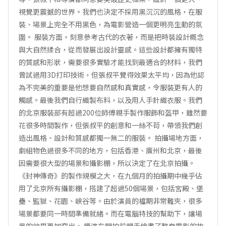
視覺更震撼的世界。我們也決定不採用黑沉沉的風格，在服
裝、場景上完全不用黑色，為電影營造一個更明亮生動的氛
圍。 服裝方面，刻意參考古代的衣著，而是把時裝設計概念
與大自然揉合，從而發展出設計靈感。這些設計都擁有獨特
的質感和形狀，需要很多實驗才能找到最適合的材料，我們
曾試過用3D打印技術，但張叔平覺得效果太平均，因為他認
為不完美的重要是他想要自然感和真實感，令服裝更有人的
觸感。最後我們自行織製布料，以及用人手針織衣服。我們
的北京服裝部有超過200位師傅親手製作服飾和盔甲，雖然要
花很多時間製作，但張叔平的創意和一絲不苟，帶領我們創
造出風格、設計和質感都獨一無二的服裝。 拍攝場地方面，
劇組物色過很多不同的地方，包括香港、廣州和北京，最後
因需要很大型的場景和攝影棚，所以決定了在北京拍攝。
《封神傳奇》的製作規模之大，在九個月的拍攝期中幾乎佔
用了北京所有攝影棚，搭建了超過50個場景，包括宮殿、堡
壘、監獄、花園、峽谷等。由於演員的檔期非常難夾，很多
場景都要同一時間準備就緒。而在電腦特技的幫助下，讓場