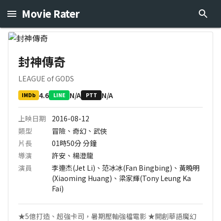
Movie Rater
封神傳奇
LEAGUE of GODS
4.6
N/A
N/A
IMDb
LINE
PTT
上映日期
2016-08-12
類型
冒險、奇幻、武俠
片長
01時50分
分鐘
導演
許安、楊澄龍
演員
李連杰(Jet Li)、范冰冰(Fan Bingbing)、黃曉明
(Xiaoming Huang)、梁家輝(Tony Leung Ka
Fai)
★5億打造、超強卡司，暑期壓軸強檔電影 ★開創華語魔幻