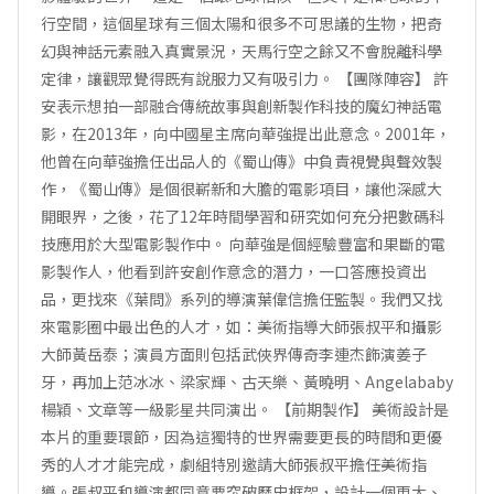
行空間，這個星球有三個太陽和很多不可思議的生物，把奇
幻與神話元素融入真實景況，天馬行空之餘又不會脫離科學
定律，讓觀眾覺得既有說服力又有吸引力。 【團隊陣容】 許
安表示想拍一部融合傳統故事與創新製作科技的魔幻神話電
影，在2013年，向中國星主席向華強提出此意念。2001年，
他曾在向華強擔任出品人的《蜀山傳》中負責視覺與聲效製
作，《蜀山傳》是個很嶄新和大膽的電影項目，讓他深感大
開眼界，之後，花了12年時間學習和研究如何充分把數碼科
技應用於大型電影製作中。 向華強是個經驗豐富和果斷的電
影製作人，他看到許安創作意念的潛力，一口答應投資出
品，更找來《葉問》系列的導演葉偉信擔任監製。我們又找
來電影圈中最出色的人才，如：美術指導大師張叔平和攝影
大師黃岳泰；演員方面則包括武俠界傳奇李連杰飾演姜子
牙，再加上范冰冰、梁家輝、古天樂、黃曉明、Angelababy
楊穎、文章等一級影星共同演出。 【前期製作】 美術設計是
本片的重要環節，因為這獨特的世界需要更長的時間和更優
秀的人才才能完成，劇組特別邀請大師張叔平擔任美術指
導。張叔平和導演都同意要突破歷史框架，設計一個更大、