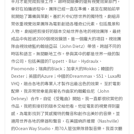
半月才能完成剪接工作。 跟時間競賽的還有視覺效果部門，
幸好在拍攝過程中，團隊已經一直在準備，甚至在開拍前早
就開始了籌備與策劃。基於片中幻想世界的獨特性，劇組非
常依重視覺效果團隊為電影創造各種奇幻元素，包括風景和
人物。 劇組把剪接好的版本交給世界各地的視效團隊，最終
成品中有超過2000個視效鏡頭，是一個龐大的項目。視效團
隊由視效總監約翰迪亞茲（John Dietz）帶領，跨越不同的
時區和語言，無間斷地工作。參與其中的都是世界一級的製
作公司，包括美國的Tippett、Blur、Hydraulx、
Pixomondo；瑞典的Black；加拿大的Mokko；韓國的
Dexter；英國的Azure；中國的Dreammax、S51、Luxa和
VHQ，融合各地的專業人才製作出最出色的效果。 至於電影
配樂，我非常榮幸能與著名作曲家約翰戴伯尼（John
Debney）合作，自從《受難曲》開始，我一直都很欣賞他的
作品，我把剪接好的版本交給他看，他從電影的視覺得到靈
感，為電影找到了質感獨特的聲音和創作出美妙的音樂。並
運用世界各地的樂器和聲音，在美國納許維爾（Nashville）
的Ocean Way Studio，用70人管弦樂隊錄製音樂。我首次聽