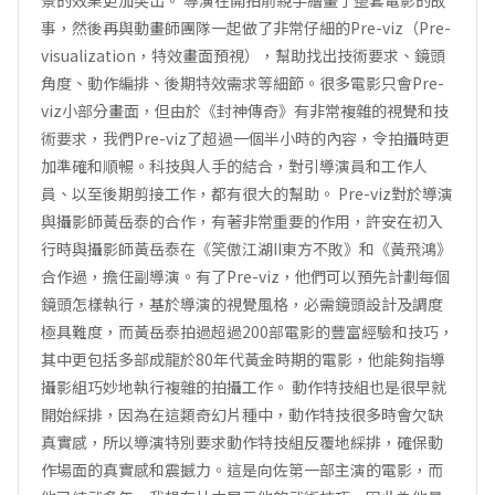
景的效果更加突出。 導演在開拍前親手繪畫了整套電影的故
事，然後再與動畫師團隊一起做了非常仔細的Pre-viz（Pre-
visualization，特效畫面預視），幫助找出技術要求、鏡頭
角度、動作編排、後期特效需求等細節。很多電影只會Pre-
viz小部分畫面，但由於《封神傳奇》有非常複雜的視覺和技
術要求，我們Pre-viz了超過一個半小時的內容，令拍攝時更
加準確和順暢。科技與人手的結合，對引導演員和工作人
員、以至後期剪接工作，都有很大的幫助。 Pre-viz對於導演
與攝影師黃岳泰的合作，有著非常重要的作用，許安在初入
行時與攝影師黃岳泰在《笑傲江湖II東方不敗》和《黃飛鴻》
合作過，擔任副導演。有了Pre-viz，他們可以預先計劃每個
鏡頭怎樣執行，基於導演的視覺風格，必需鏡頭設計及調度
極具難度，而黃岳泰拍過超過200部電影的豐富經驗和技巧，
其中更包括多部成龍於80年代黃金時期的電影，他能夠指導
攝影組巧妙地執行複雜的拍攝工作。 動作特技組也是很早就
開始綵排，因為在這類奇幻片種中，動作特技很多時會欠缺
真實感，所以導演特別要求動作特技組反覆地綵排，確保動
作場面的真實感和震撼力。這是向佐第一部主演的電影，而