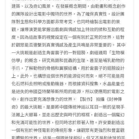
建築、以及奇幻風景。 在發展概念期間，由動畫和概念創作
的團隊設計出電影中獨特的世界，為了確保真實性，設計團
隊對生態和科學方面都非常考究，也同時繪製出電影的景
觀，讓導演更能掌握出戲劇與情感加上特效的揉和互動的程
度。因為這故事的視覺設定在一個有別於正常的世界，這對
於觀眾能否連繫到真實情感及產生共鳴是非常重要的。 其中
一大挑戰是創造主角雷震子的一對翅膀，劇組運用「生物模
仿學」的概念，研究鳥類和昆蟲的生理、甚至是哺乳動物的
手爪，了解動物的骨骼和翼膜結構，用於雷震子的翅膀設計
上。此外，也構想這個世界的能源從何而來，絕不可能是用
化石燃料去照明或推動機器，而根據資料搜集，水晶能量也
是迷失的帝國亞特蘭蒂斯所用的能源，所以便應用於電影之
中，創作出更充滿想像力的世界。 【製作】 拍攝《封神傳
奇》的最大挑戰，是要將中國傳統神話以耳目一新的呈現手
法搬上大銀幕，並走出歷史與時代的框框，創造出一個魔幻
和充滿可能性的世界，但同時忠於原著人物。許安要創造出
一個有別於神怪電影的傳統形象，讓觀眾有更強烈和豐富觀
影體驗的世界。 這是一個跟地球相似，但又不是和地球的平