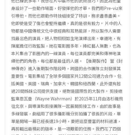
他已練武多年，我想在片中展示他的武術技巧，因此為他量
身設計了一些動作場面，好發揮他的才華。我們用Pre-viz來
引導他，而他也跟動作特技組接受了特訓，務求盡善盡美。
他即使是受了傷也會堅持繼續，真的是很有毅力。 片中的人
物都是中國傳統文化中很經典和耳熟能詳，所以製作人需要
找最出色的演員，把人物栩栩如生地演繹出來。幸運地，有
陳嵐擔任行政監製，她在電影圈多年，捧紅藝人無數，也為
本片集合了影圈內的一線演員，每位演員都完美和傳神地演
繹他們的角色，每位都是最佳的人選。 【後期製作】 當《封
神傳奇》進入後期製作階段時，跨國的合作團隊立刻發揮其
重要性，電影集結了全球多個國家共12間公司通力合作，包
括美國、英國、瑞典、加拿大、韓國和紐西蘭，此外還有超
過20間姊妹公司提供支援，絕對是國際性的大製作。 剪接總
監韋恩瓦曼（Wayne Wahrman）於2015年11月由洛杉磯飛
往北京，與導演和剪接團隊一起展開剪接工作，由於故事是
多線發展，劇組用了很多攝影機分別拍攝了很長的片段，單
單是開場一幕已經長達19小時，要把這麼豐富的材料過濾，
再剪輯出最精彩的版本，是一項艱鉅的任務。我們花了四個