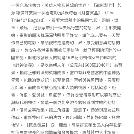
一個充滿想像力、英雄人物及希望的世界。 【電影製作】 起
源 導演許安第一次看電影是4歲時看《月宮寶盒》（The
Thief of Bagdad），看著大銀幕中的異國宮殿、飛氈、燈
神、飛馬......把觀眾帶到一個天馬行空的幻想世界。由那天開
始，電影的魔法就深深地吸引了許安，讓他立志要有一天製
作自己的電影，帶領觀眾走進奇幻世界，感受創意與幻想的
魔力。 許安在香港電影圈擔任學徒時，就已經開始沉醉於中
國神話，對他啟發最大的就是16世紀明朝作家許仲琳寫的
《封神演義》，是以商朝末年（公元前1600至1046年）為背
景，描寫正邪對決的英雄故事，當中有非常豐富的中國神話
元素，包括冶艷妖妃、妖孽鬼怪、智者與英勇門徒、惡魔與
巫師等，而故事的核心是探索人類的情感，包括疑惑、恐
懼、仇恨、愛與誠、勇氣等。 但許安覺得電影可以突破歷史
與時代的框架，塑造一個更能令現今觀眾感到共鳴的幻想世
界，便將故事改編，讓主角姬雷（雷震子）透過與朋友並肩
作戰，重新找回自己的法力，長出翅膀，並斬妖除魔，拯救
地球。 【概念發展】 從一開始，導演許安和出品人向華強都
相信需要很長的時間籌備和發展概念，設計片中大小場景、