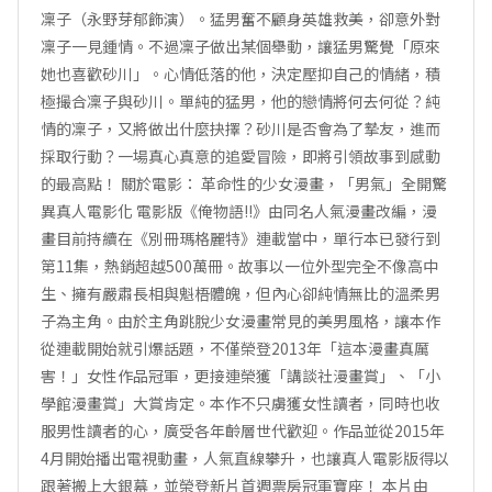
凜子（永野芽郁飾演）。猛男奮不顧身英雄救美，卻意外對
凜子一見鍾情。不過凜子做出某個舉動，讓猛男驚覺「原來
她也喜歡砂川」。心情低落的他，決定壓抑自己的情緒，積
極撮合凜子與砂川。單純的猛男，他的戀情將何去何從？純
情的凜子，又將做出什麼抉擇？砂川是否會為了摯友，進而
採取行動？一場真心真意的追愛冒險，即將引領故事到感動
的最高點！ 關於電影： 革命性的少女漫畫，「男氣」全開驚
異真人電影化 電影版《俺物語!!》由同名人氣漫畫改編，漫
畫目前持續在《別冊瑪格麗特》連載當中，單行本已發行到
第11集，熱銷超越500萬冊。故事以一位外型完全不像高中
生、擁有嚴肅長相與魁梧體魄，但內心卻純情無比的溫柔男
子為主角。由於主角跳脫少女漫畫常見的美男風格，讓本作
從連載開始就引爆話題，不僅榮登2013年「這本漫畫真厲
害！」女性作品冠軍，更接連榮獲「講談社漫畫賞」、「小
學館漫畫賞」大賞肯定。本作不只虜獲女性讀者，同時也收
服男性讀者的心，廣受各年齡層世代歡迎。作品並從2015年
4月開始播出電視動畫，人氣直線攀升，也讓真人電影版得以
跟著搬上大銀幕，並榮登新片首週票房冠軍寶座！ 本片由