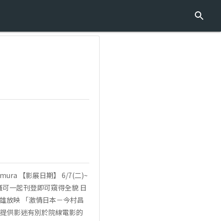
amura 【影展日期】 6/7(二)~
建議可一起刊登即可窺得全貌 日
雄放映 「激情日本－今村昌
心，提供影迷有別於院線電影的