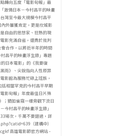
焦點轉向五度「電影旬報」最
出「激情日本－今村昌平的映畫
乃台灣至今最大規模今村昌平
國內外屢獲肯定，更是坎城影
平是自由的思想家、狂熱的現
的電影充滿自省，還勇於批判
金會合作，以將近半年的時間
今村昌平的映畫浮生錄」專題
秀的日本電影」的《我要復
《黑雨》、尖銳指向人性原罪
市電影館為服務忙碌上班族，
還包括相當罕見的今村昌平早期
「電影旬報」年度最佳日片殊
意》；猶如偷窺一樣旁觀下流日
本－今村昌平的映畫浮生錄」
僅33場次，千萬不要錯過，詳
ie.php?catid=639（建構中）
m/kcgkf 高雄電影節官方網站 -