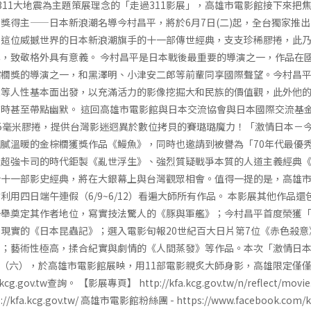
311大地震為主題策展理念的「走過311影展」，高雄市電影館接下來把
獎得主——日本新浪潮名導今村昌平，將於6月7日(二)起，全台獨家推
映這位威撼世界的日本新浪潮旗手的十一部傳世經典，支支珍稀膠捲，此
，致敬格外具有意義。 今村昌平是日本戰後最重要的導演之一，作品在
棕櫚獎的導演之一，和黑澤明、小津安二郎等前輩同享國際聲望。今村昌
愛等人性基本面出發，以充滿活力的影像挖掘大和民族的價值觀，此外他
時甚至帶點幽默。 這回高雄市電影館與日本交流協會與日本國際交流基
5毫米膠捲，提供台灣影迷迥異於數位拷貝的賽璐璐魔力！「激情日本－
膩溫暖的金棕櫚獲獎作品《鰻魚》，同時也邀請到被譽為「70年代最優
、超強卡司的時代鉅製《亂世浮生》、強烈質疑戰爭本質的人道主義經典
計十一部影史經典，將在大銀幕上與台灣觀眾相會。值得一提的是，高雄
利用四日端午連假（6/9~6/12）看遍大師所有作品。 本影展其他作品
一舉奠定其作者地位，寫實技法驚人的《豚與軍艦》；今村昌平首度榮獲
現實的《日本昆蟲記》；選入電影旬報20世紀百大日片第7位《赤色殺
》；藝術性極高，揉合紀實與劇情的《人間蒸發》等作品。本次「激情日
5日（六），於高雄市電影館展映，用11部電影親炙大師身影，高雄限定僅
g.gov.tw查詢。 【影展專頁】 http://kfa.kcg.gov.tw/n/reflect/mov
kfa.kcg.gov.tw/ 高雄市電影館粉絲團 - https://www.facebook.co