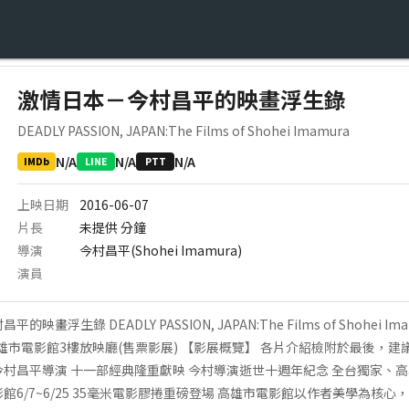
激情日本－今村昌平的映畫浮生錄
DEADLY PASSION, JAPAN:The Films of Shohei Imamura
N/A
N/A
N/A
IMDb
LINE
PTT
上映日期
2016-06-07
片長
未提供
分鐘
導演
今村昌平(Shohei Imamura)
演員
浮生錄 DEADLY PASSION, JAPAN:The Films of Shohei Im
點】 高雄市電影館3樓放映廳(售票影展) 【影展概覽】 各片介紹檢附於最後，
今村昌平導演 十一部經典隆重獻映 今村導演逝世十週年紀念 全台獨家、高
館6/7~6/25 35毫米電影膠捲重磅登場 高雄市電影館以作者美學為核