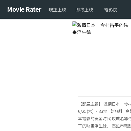
Movie Rater
現正上映
即將上映
電影院
【影展主題】 激情日本－今村昌平的映畫
6/25(六) ，33場 【地
本電影的黃金時代 坎城名導
平的映畫浮生錄」 高雄市電影