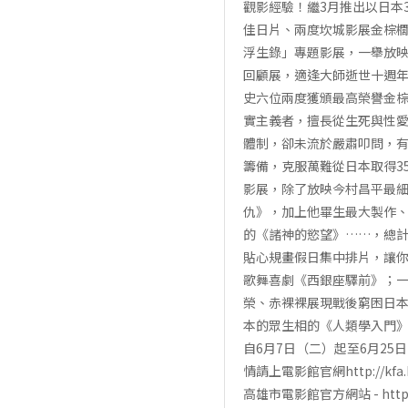
觀影經驗！繼3月推出以日本
佳日片、兩度坎城影展金棕櫚
浮生錄」專題影展，一舉放
回顧展，適逢大師逝世十週年
史六位兩度獲頒最高榮譽金
實主義者，擅長從生死與性
體制，卻未流於嚴肅叩問，有
籌備，克服萬難從日本取得3
影展，除了放映今村昌平最細
仇》，加上他畢生最大製作
的《諸神的慾望》……，總
貼心規畫假日集中排片，讓你
歌舞喜劇《西銀座驛前》；
榮、赤裸裸展現戰後窮困日本
本的眾生相的《人類學入門
自6月7日（二）起至6月2
情請上電影館官網http://kfa.kc
高雄市電影館官方網站 - http://