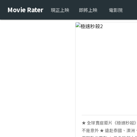
Movie Rater
現正上映
即將上映
電影院
★ 全球賣座鉅片《極速秒殺》
不是意外 ★ 遠赴泰國、澳洲