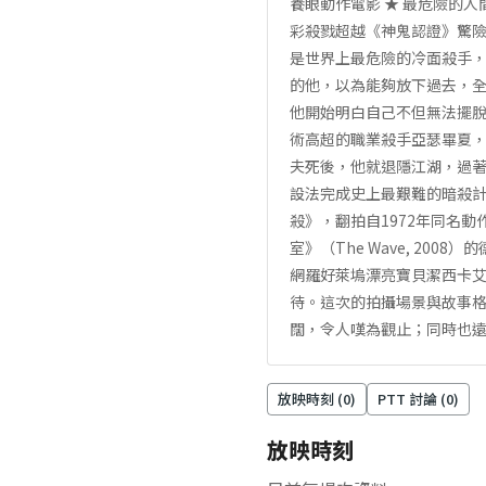
養眼動作電影 ★ 最危險的人
彩殺戮超越《神鬼認證》驚險
是世界上最危險的冷面殺手
的他，以為能夠放下過去，全
他開始明白自己不但無法擺脫
術高超的職業殺手亞瑟畢夏
夫死後，他就退隱江湖，過
設法完成史上最艱難的暗殺計
殺》，翻拍自1972年同名動
室》（The Wave, 2
網羅好萊塢漂亮寶貝潔西卡
待。這次的拍攝場景與故事
闊，令人嘆為觀止；同時也
放映時刻 (
0
)
PTT 討論 (
0
)
放映時刻