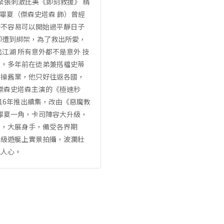
 緊張刺激比美《即刻救援》 精
畢夏（傑森史塔森 飾）曾經
好不容易可以開始過平靜日子
卻遭到綁架，為了救出所愛，
江湖 所有意外都不是意外 技
覺。多年前在徒弟兼搭檔史蒂
重操舊業，他只好往返各國，
傑森史塔森主演的《極速秒
016年推出續集，改由《惡魔教
瑟畢夏一角，卡司陣容大升級，
戲，大展身手，備受各界期
超級遊艇上實景拍攝，波瀾壯
撼人心。