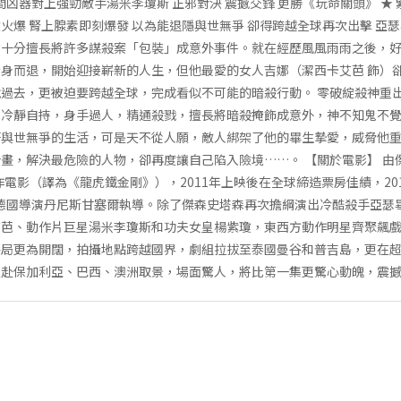
間凶器對上強勁敵手湯米李瓊斯 正邪對決 震撼交鋒 更勝《玩命關頭》 ★
火爆 腎上腺素即刻爆發 以為能退隱與世無爭 卻得跨越全球再次出擊 亞瑟
，十分擅長將許多謀殺案「包裝」成意外事件。就在經歷風風雨雨之後，
身而退，開始迎接嶄新的人生，但他最愛的女人吉娜（潔西卡艾芭 飾）
過去，更被迫要跨越全球，完成看似不可能的暗殺行動。 零破綻殺神重出
，冷靜自持，身手過人，精通殺戮，擅長將暗殺掩飾成意外，神不知鬼不
著與世無爭的生活，可是天不從人願，敵人綁架了他的畢生摯愛，威脅他
畫，解決最危險的人物，卻再度讓自己陷入險境……。 【關於電影】 由
作電影（譯為《龍虎鐵金剛》），2011年上映後在全球締造票房佳績，2
008）的德國導演丹尼斯甘塞爾執導。除了傑森史塔森再次擔綱演出冷酷殺手亞
艾芭、動作片巨星湯米李瓊斯和功夫女皇楊紫瓊，東西方動作明星齊聚飆
格局更為開闊，拍攝地點跨越國界，劇組拉拔至泰國曼谷和普吉島，更在
遠赴保加利亞、巴西、澳洲取景，場面驚人，將比第一集更驚心動魄，震