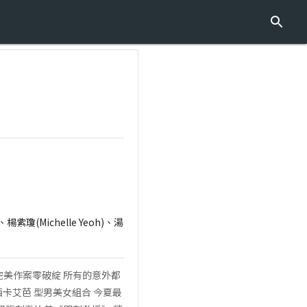
、楊紫瓊(Michelle Yeoh)、湯
完美作案零破綻 所有的意外都
西卡艾芭 型男美女組合 今夏最