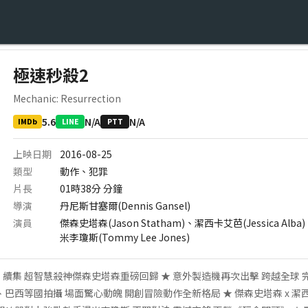
極速秒殺2
Mechanic: Resurrection
5.6
N/A
N/A
IMDb
LINE
PTT
上映日期
2016-08-25
類型
動作、犯罪
片長
01時38分
分鐘
導演
丹尼斯甘塞爾(Dennis Gansel)
演員
傑森史塔森(Jason Statham)、潔西卡艾芭(Jessica Alba)
米李瓊斯(Tommy Lee Jones)
續集 超智慧殺神傑森史塔森重磅回歸 ★ 意外製造機再次出擊 跨越全球 
、巴西等國拍攝 場面驚心動魄 開創冒險動作全新格局 ★ 傑森史塔森 x 潔