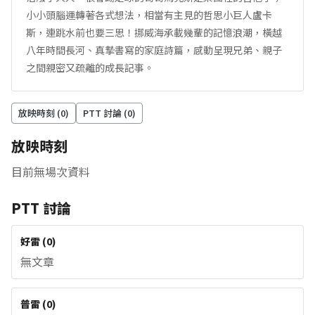
小小頭腦運轉著各式想法，相當有主見的哲思小巨人盧卡
斯，連跳水前也要三思！挪威海承載幾輩的記憶浪潮，橫越
八年時間長河、真摯書寫的家庭詩篇，感動呈現兄弟、親子
之間親密又疏離的成長記事。
放映時刻 (
0
)
PTT 討論 (
0
)
放映時刻
目前無場次資料
PTT 討論
好雷
(
0
)
無文章
普雷
(
0
)