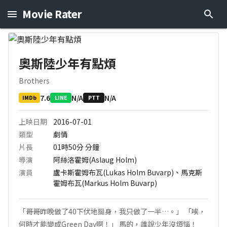
Movie Rater
奧斯陸少年有點煩
Brothers
7.6
N/A
N/A
IMDb
LINE
PTT
上映日期
2016-07-01
類型
劇情
片長
01時50分
分鐘
導演
阿絲洛霍姆(Aslaug Holm)
演員
盧卡斯霍姆布瓦(Lukas Holm Buvarp)、馬克斯
霍姆布瓦(Markus Holm Buvarp)
「哥哥昨晚做了40下伏地挺身，我只做了一半…。」 「唉，
何時才能變成Green Day啊！」 馬的，誰說少年沒煩惱！