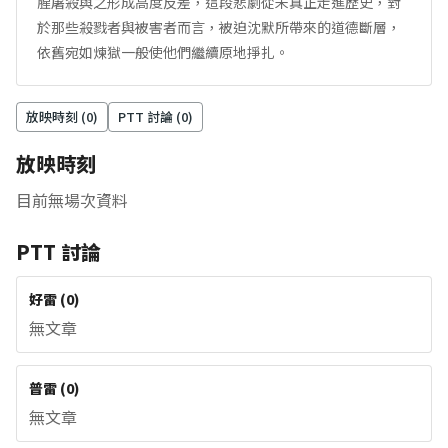
腥屠殺與之形成高度反差，這段悲劇從未真正走進歷史，對
於那些殺戮者與被害者而言，被迫沈默所帶來的道德斷層，
依舊宛如煉獄一般使他們繼續原地掙扎。
放映時刻 (
0
)
PTT 討論 (
0
)
放映時刻
目前無場次資料
PTT 討論
好雷
(
0
)
無文章
普雷
(
0
)
無文章