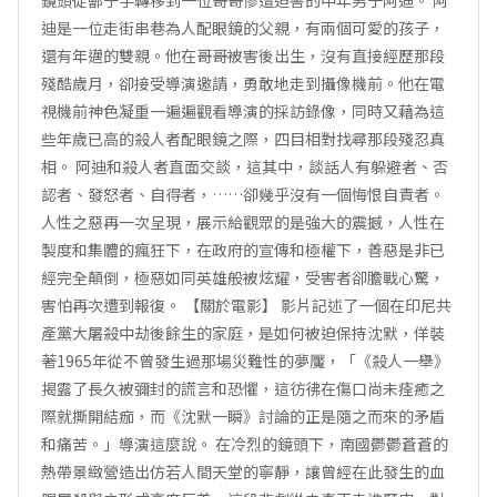
鏡頭從鄶子手轉移到一位哥哥慘遭迫害的中年男子阿迪。 阿
迪是一位走街串巷為人配眼鏡的父親，有兩個可愛的孩子，
還有年邁的雙親。他在哥哥被害後出生，沒有直接經歷那段
殘酷歲月，卻接受導演邀請，勇敢地走到攝像機前。他在電
視機前神色凝重一遍遍觀看導演的採訪錄像，同時又藉為這
些年歲已高的殺人者配眼鏡之際，四目相對找尋那段殘忍真
相。 阿迪和殺人者直面交談，這其中，談話人有躲避者、否
認者、發怒者、自得者，……卻幾乎沒有一個悔恨自責者。
人性之惡再一次呈現，展示給觀眾的是強大的震撼，人性在
製度和集體的瘋狂下，在政府的宣傳和極權下，善惡是非已
經完全顛倒，極惡如同英雄般被炫耀，受害者卻膽戰心驚，
害怕再次遭到報復。 【關於電影】 影片記述了一個在印尼共
產黨大屠殺中劫後餘生的家庭，是如何被迫保持沈默，佯裝
著1965年從不曾發生過那場災難性的夢魘，「《殺人一舉》
揭露了長久被彌封的謊言和恐懼，這彷彿在傷口尚未痊癒之
際就撕開結痂，而《沈默一瞬》討論的正是隨之而來的矛盾
和痛苦。」導演這麼說。 在冷烈的鏡頭下，南國鬱鬱蒼蒼的
熱帶景緻營造出仿若人間天堂的寧靜，讓曾經在此發生的血