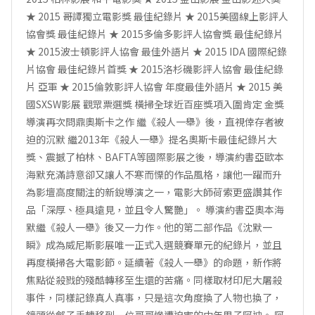
★ ‪‎2015 哥譚獨立電影獎‬ 最佳紀錄片‬‬‬‬‬ ★ 2015美國線上影評人
協會獎 最佳紀錄片 ★ 2015多倫多影評人協會獎 最佳紀錄片
★ ‪‎2015波士頓影評人協會‬ 最佳外語片‬‬‬‬‬ ★ ‪‎2015 IDA‬ ‪‎國際紀錄
片協會‬ 最佳紀錄片首獎‬‬‬‬‬‬‬‬‬‬ ★ ‪‎2015洛杉磯影評人協會‬ 最佳紀錄
片 亞軍‬‬‬‬‬ ★ ‪‎2015倫敦影評人協會 年度最佳外語片‬‬‬‬‬ ★ 2015 美
國SXSW影展 觀眾票選獎 橫掃全球近百座獎項入圍肯定 金獎
導演再次問鼎奧斯卡之作 繼《殺人一舉》後，直視倖存者被
迫的沉默 繼2013年《殺人一舉》提名奧斯卡最佳紀錄片大
獎、震撼了柏林、BAFTA等國際影展之後，導演約書亞歐本
海默充滿詩意卻又讓人不寒而慄的作品風格，讓他一躍而升
為影壇高度關注的新銳導演之一，電影大師荷索更盛讚其作
品「深厚、極具遠見，並且令人驚艷」。 導演約書亞奧本海
默繼《殺人一舉》後又一力作。他的第二部作品《沈默一
瞬》成為威尼斯影展唯一正式入選競賽單元的紀錄片，並且
再度橫掃各大電影節。延續著《殺人一舉》的命題，新作將
焦點從殺戮的殘酷轉移至生還的苦痛。同樣取材印尼大屠殺
事件，同樣記錄真人真事，只是這次角度換了人物也換了，