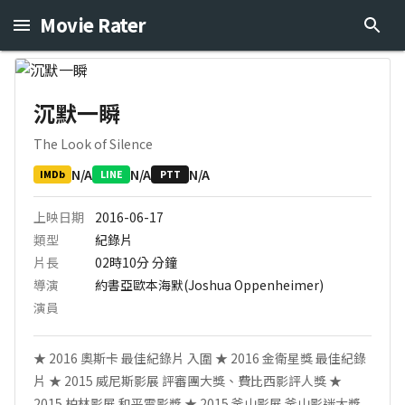
Movie Rater
沉默一瞬
The Look of Silence
N/A
N/A
N/A
IMDb
LINE
PTT
上映日期
2016-06-17
類型
紀錄片
片長
02時10分
分鐘
導演
約書亞歐本海默(Joshua Oppenheimer)
演員
★ ‪‎2016 奧斯卡 最佳紀錄片 入圍‬‬‬‬‬ ★ 2016 金衛星獎 最佳紀錄
片 ★ ‪‎2015 威尼斯影展‬ 評審團大獎、費比西影評人獎‬‬‬‬‬ ★
‎2015 柏林影展‬ 和平電影獎 ★ ‪‎2015 釜山影展‬ 釜山影迷大獎‬‬‬‬‬