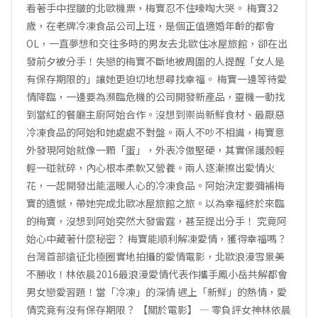
看著手中捏皺的北歐機票，梅寶忍不住嚎啕大哭。 梅寶32
歲，在老牌冷凍食品公司上班，是個正值適婚年齡的都會
OL，一直夢想和交往多時的男友去北歐住冰屋旅館，卻在出
發前夕被分手！失戀的梅寶不斷地被周圍的人提醒「女人是
有保存期限的」讓她更迫切地想尋找幸福。 梅寶一邊等待愛
情降臨，一邊要為瀕臨危機的公司開發新產品，靈機一動找
到當紅的餐廳主廚阿始合作。沒想到崇尚新鮮食材、最厭惡
冷凍食品的阿始和她處處不對盤。兩人不吵不相識，梅寶意
外發現阿始就像一顆「蛋」，外表冷傲堅硬，其實保護殼輕
輕一碰就碎，內心根本柔軟又營養。兩人逐漸擦出愛情火
花，一起開發出能溫暖人心的冷凍食品。阿始決定要彌補梅
寶的遺憾，帶她完成北歐冰屋旅館之旅。以為幸福終於來臨
的梅寶，沒想到阿始突然大發雷霆，甚至提出分手！ 究竟阿
始心中藏著什麼秘密？ 梅寶能順利解凍愛情，獲得幸福嗎？
台灣首部遠征北極圈實地拍攝的愛情電影，北歐浪漫雪景美
不勝收！林依晨2016最浪漫愛情代表作攜手鳳小岳共解都會
男女戀愛習題！當「冷凍」的深情 遇上「新鮮」的熱情，愛
情究竟有沒有保存期限？ 【關於電影】 — 零負評女神林依晨