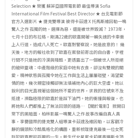
Selection ★ 榮獲 蘇菲亞國際電影節 最佳導演 Sofia
International Film Festival Best Director ★ 台北電影節
官方入選影片 ★ 捷克雙導演 彼得卡茲達 X 托馬斯維因勒一鳴
驚人之作 孤獨的她，選擇為惡，還是被世界毀滅？ 1973年，
七月十日的布拉格，剛滿22歲的歐嘉開著一輛失速的卡車衝
上人行道，造成八人死亡。歐嘉對警察說，她是故意的！ 幾
天後，地方的報社收到了歐嘉在案發前寄出的自白書，字裡
行間不只是她的冷漠與殘酷，更透露出了一個被世人所拒絕
的破碎靈魂：中產階級的家庭中她有衣食，卻沒有雙親的關
愛，精神狀態與孤獨令她在工作與生活上屢屢碰壁，渴望愛
情的她，幾次親密接觸卻無法填補她內心的巨大空虛。她以
銳利的目光直視著這個她所不愛的世界，求救的信號來不及
抵達，瀕臨極限的歐嘉於是踩下油門。她的衝撞與報復，也
將她和人們都推上了無法回頭的道路… 【關於電影】 掀開日
常下的黑暗面，柏林影展一鳴驚人之作 故事改編自真人真
事，享譽國際的捷克雙人組導演卡茲達及維因勒，以客觀冷
靜的鏡頭和冷酷風格化的構圖，重新梳理捷克最後一位女死
刑犯歐嘉壓抑孤獨的一生。新生代女星蜜卡莉娜奧珊斯卡頂