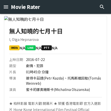
Movie Rater
無人知曉的七月十日
I, Olga Hepnarova
N/A
N/A
N/A
IMDb
LINE
PTT
上映日期
2016-07-22
類型
劇情、犯罪
片長
01時45分
分鐘
導演
彼得卡茲達(Petr Kazda)、托馬斯維因勒(Tomás
Weinreb)
演員
蜜卡莉娜奧珊斯卡(Michalina Olszanska)
★ 柏林影展 電影大觀 開幕片 ★ 榮獲 香港電影節 官方入選影
片 Hong Kong International Film Festival Official