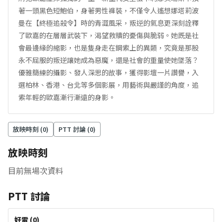
著一頭黑色短鮑伯，身著男性褲裝，不僅令人遙想娜塔莉波
曼在【終極追殺令】時的青澀風采，叛逆的氣息更深刻詮釋
了歐嘉的在層層武裝下，渴望救贖的憂傷與脆弱。她既是社
會最邊緣的縮影，也是隻身走在鋼索上的異類，究竟是那股
永不屈服的叛逆讓她成為惡魔，還是社會的重量使她墜落？
優雅簡練的攝影、發人深思的故事，獲得影壇一片讚譽，入
選柏林、香港、台北等多個影展，用藝術與嚴謹的角度，追
索年輕的歐嘉漸行漸遠的身影。
放映時刻 (
0
)
PTT 討論 (
0
)
放映時刻
目前無場次資料
PTT 討論
好雷
(
0
)