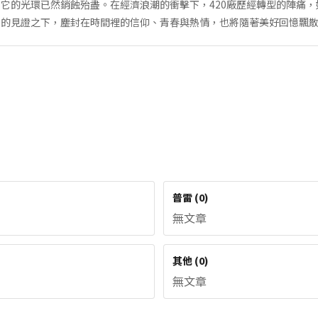
它的光環已然銷蝕殆盡。在經濟浪潮的衝擊下，420廠歷經轉型的陣痛
工的見證之下，塵封在時間裡的信仰、青春與熱情，也將隨著美好回憶飄
普雷
(
0
)
無文章
其他
(
0
)
無文章