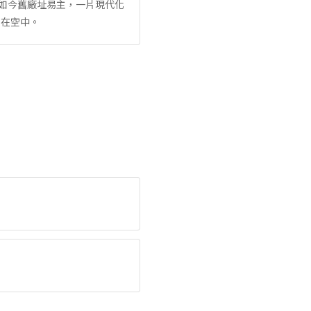
，如今舊廠址易主，一片現代化
散在空中。