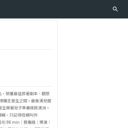
獎提名，榮獲最佳原著劇本、觀眾
和煤礦主晉生之間，最後濤兒選
夫晉生帶著兒子準備移民澳洲。
象模糊，只記得母親叫作
 98 min｜普遍級｜導演：