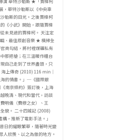
演 華特沙勒斯 ★「賈樟柯
影展，華特沙勒斯以《中央車
住沙勒斯的目光。之後賈樟柯
厚的《小武》開始，跟隨賈樟
從未見過的賈樟柯。 天注定
剪輯、最佳原創音樂 ★ 橫掃全
著官商勾結，將村裡煤礦私有
手中那把槍；在三溫暖作櫃台
發現自己走到了世界盡頭，只
(2010) 116 min｜
上海的情書。」─《國際銀
中葉《南京條約》簽訂後，上海
跨越晚清、現代和當代，訪談
、費明儀（費穆之女）、王
 二十四城記 (2008)
與虛構，推新了電影手法。」
 昔日的耀眼繁華，隨著時光變
是眾人欣羨、以之為傲的地方。