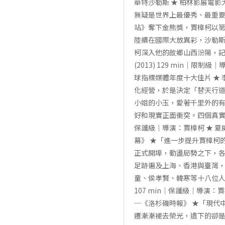
華特沙勒斯 ★ 柏林影展電
無疑是世界上最優秀、最重要
站》奪下金熊獎，賈樟柯以
陸續在國際大放異彩，沙勒
柯深入他的故鄉山西汾陽，記
(2013) 129 min｜
球指標媒體年度十大佳片 ★
化經營，於是決定「替天行
小姐的小玉，愛著千里外的
好和現實正面衝突。四個真實社
保護級｜導演：賈樟柯 ★ 
幕》 ★「進一步提升賈樟柯的
正式開埠，動盪局勢之下，
足跡遍及上海、香港與臺灣
童、侯孝賢、韓寒等十八位人
107 min｜保護級｜導演
─《洛杉磯時報》 ★「現代
遷漸漸褪去榮光，遺下的卻是