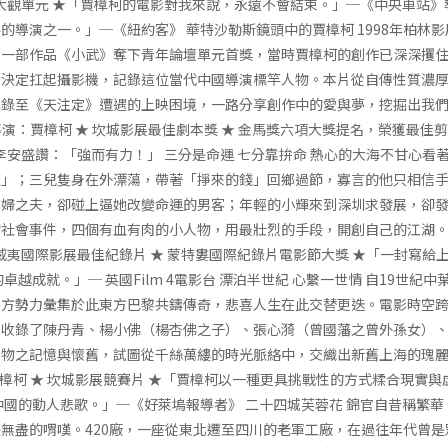
影大觀單元 ★「賈樟柯的電影對我來說，永遠不會結束。」─《中央車站》導
的導演之一。」─《紐約客》 華特沙勒斯鏡頭中的賈樟柯 1998年柏林
第一部作品《小武》奪下青年論壇單元首獎，當時賈樟柯的創作已深深攫
斯決定扛起攝影機，記錄這位當代中國導演標竿人物。本片從自傳性質濃
錄至《天注定》遭遇的上映困境，一路分享創作中的愛與夢，挖掘出我們
限制級｜導演：賈樟柯 ★ 坎城影展最佳劇本獎 ★ 金馬獎六項大獎提名，榮獲最佳
 李安盛讚：「強而有力！」 三分是命運 七分靠拚命 熱心的大海不甘心看
道」；三兒隻身在外漂蕩，帶著「掙來的錢」回鄉過節，寡言的他只相信
有婦之夫，卻碰上逼她改變命運的男客；年輕的小輝來到深圳求發展，卻
會事件，四個有血有肉的小人物，用最壯烈的手段，開創自己的江湖。 海上傳奇 
夏威夷國際影展最佳紀錄片 ★ 蒙特婁國際紀錄片電影節大獎 ★「一封寫給
卓越成就。」─ 英國Film 4電影台 漂泊半世紀 心繫一世情 自19世紀
各方勢力彙集於此東方巴黎共鑄傳奇，悲喜人生在此交替更迭。電影時空
，收錄了陳丹青、楊小佛（楊杏佛之子）、張心漪（曾國藩之曾外孫女）
物之記憶與懷舊，試圖從千絲萬縷的時光脈絡中，交織出新舊上海的瑰麗全貌。
：賈樟柯 ★ 坎城影展競賽片 ★「賈樟柯以一種更具挑戰性的方式糅合現實
中國的動人悲歌。」─《好萊塢報導者》 二十四城芙蓉花 錦官自昔稱繁華
無盡的喟嘆。420廠，一座從東北遷至四川的老軍工廠，在過往年代曾