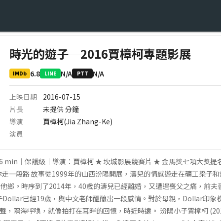
時光的遊子─2016賈樟柯專題影展
6.8
N/A
N/A
IMDb
LINE
PTT
上映日期
2016-07-15
片長
未提供
分鐘
導演
賈樟柯(Jia Zhang-Ke)
演員
) 126 min｜保護級｜導演：賈樟柯 ★ 坎城影展競賽片 ★ 金馬獎七項大
你走一段路 故事從1999年的山西汾陽開展，濤兒的情感遊走在礦工梁子
他鄉。時序到了2014年，40歲的濤兒已經離婚，又遭遇喪父之痛，前
Dollar已經19歲，與中文老師醞釀出一段感情。對於母親，Dollar印
聲，隔海呼喚，就像拍打在耳畔的回憶，時近時遠。 汾陽小子賈樟柯 (2014)