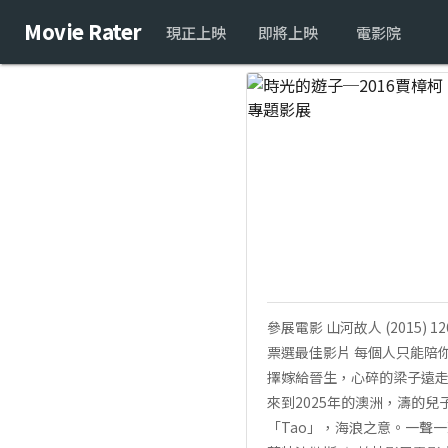
Movie Rater
現正上映
即將上映
電影院
參展電影 山河故人 (2015
票選最佳影片 每個人只能陪
擇嫁給晉生，心碎的梁子遠走
來到2025年的澳洲，濤的兒子
「Tao」，海浪之意。一聲一