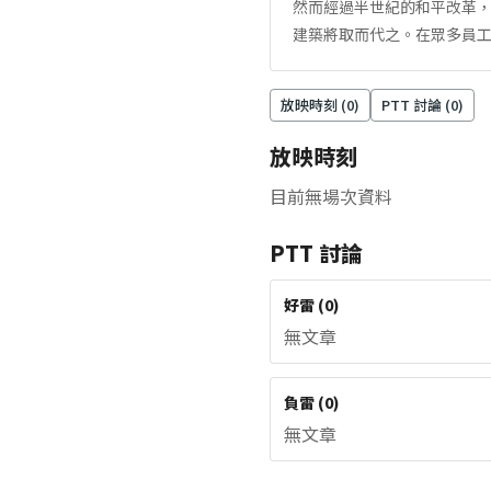
然而經過半世紀的和平改革，
建築將取而代之。在眾多員
放映時刻 (
0
)
PTT 討論 (
0
)
放映時刻
目前無場次資料
PTT 討論
好雷
(
0
)
無文章
負雷
(
0
)
無文章