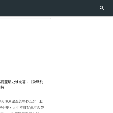
馬提亞斯史維克福、《決戰終
伯特
整天渾渾噩噩的魯蛇班諾（佛
服小安，人生不該就此平淡死