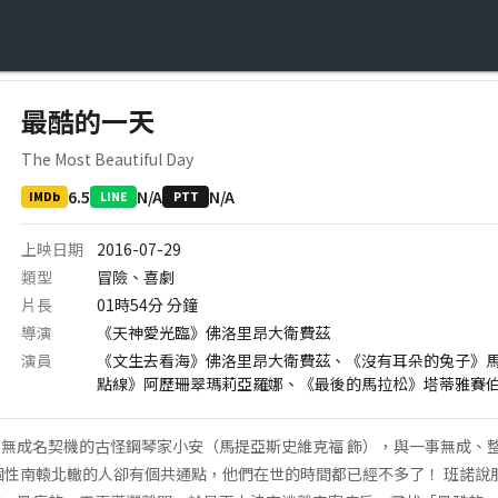
最酷的一天
The Most Beautiful Day
6.5
N/A
N/A
IMDb
LINE
PTT
上映日期
2016-07-29
類型
冒險、喜劇
片長
01時54分
分鐘
導演
《天神愛光臨》佛洛里昂大衛費茲
演員
《文生去看海》佛洛里昂大衛費茲、《沒有耳朵的兔子》
點線》阿歷珊翠瑪莉亞羅娜、《最後的馬拉松》塔蒂雅賽
無成名契機的古怪鋼琴家小安（馬提亞斯史維克福 飾），與一事無成、
個性南轅北轍的人卻有個共通點，他們在世的時間都已經不多了！ 班諾說