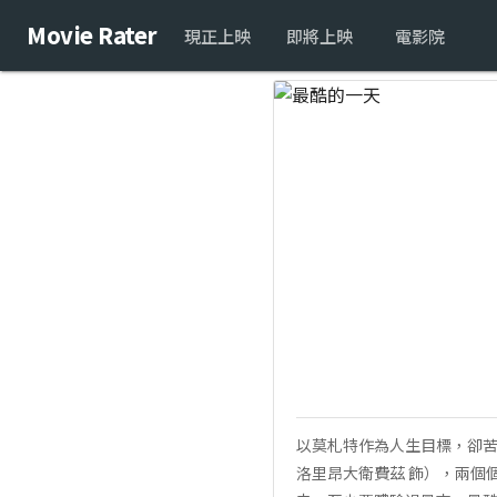
Movie Rater
現正上映
即將上映
電影院
以莫札特作為人生目標，卻苦
洛里昂大衛費茲 飾），兩個