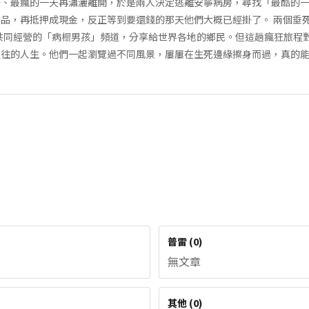
酷、最瘋的一天再瀟灑離開，於是兩人決定逃離安寧病房，尋找「最酷的
品，再抵押成現金，反正等到要還錢的那天他們大概已經掛了。 兩個垂
共同經營的「病榻男孩」頻道，分享給世界各地的鄉民。但這趟瘋狂旅程
過往的人生。他們一起瀏覽過不同風景，屢屢在生死邊緣擦身而過，真的
普雷
(
0
)
無文章
其他
(
0
)