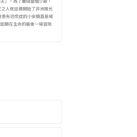
一天」。為了籌錢當闊少爺，
死之人就這樣開始了非洲陽光
對患有恐慌症的小安簡直是場
能如願在生命的最後一場冒險