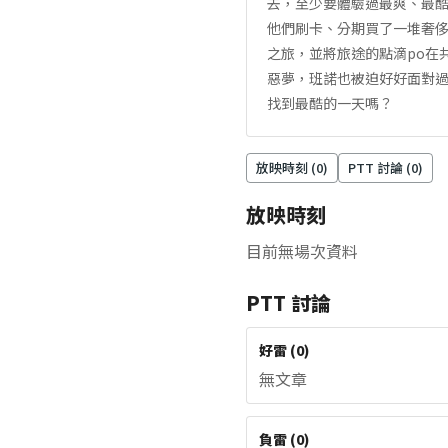
去，至少要體驗過最爽、最
他們刷卡、分期買了一堆奢侈
之旅，並將旅途的點滴po在
惡夢，班諾也被迫好好面對
找到最酷的一天嗎？
放映時刻 (
0
)
PTT 討論 (
0
)
放映時刻
目前無場次資料
PTT 討論
好雷
(
0
)
無文章
負雷
(
0
)