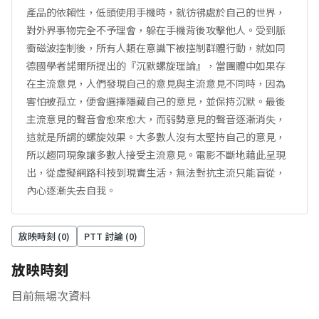
產品的依賴性，低頭使用手機時，就彷彿處於自己的世界，
對外界事物完全不予理會，躲在手機背後攻擊他人。受到脈
衝磁波控制後，所有人類在意識下被控制群體行動，就如同
德國學者諾爾所提出的『沉默螺旋理論』，當團體中如果存
在主流意見，人們發現自己的意見與主流意見不同時，因為
害怕被孤立，便會選擇隱藏自己的意見，並保持沉默。最後
主流意見的聲音會愈來愈大，而弱勢意見的聲音逐漸消失，
這就是所謂的螺旋效果。大多數人沒有太堅持自己的意見，
所以趨同現象讓多數人接受主流意見。電影不斷地藉此呈現
出，從虛擬網路科技到現實生活，無法對抗主流只能盲從，
內心逐漸失去自我。
放映時刻 (
0
)
PTT 討論 (
0
)
放映時刻
目前無場次資料