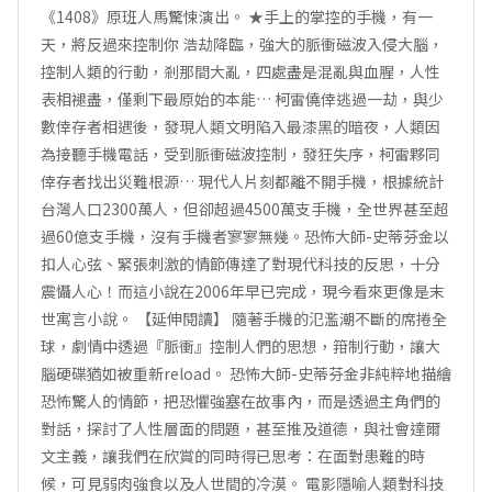
《1408》原班人馬驚悚演出。 ★手上的掌控的手機，有一
天，將反過來控制你 浩劫降臨，強大的脈衝磁波入侵大腦，
控制人類的行動，剎那間大亂，四處盡是混亂與血腥，人性
表相褪盡，僅剩下最原始的本能… 柯雷僥倖逃過一劫，與少
數倖存者相遇後，發現人類文明陷入最漆黑的暗夜，人類因
為接聽手機電話，受到脈衝磁波控制，發狂失序，柯雷夥同
倖存者找出災難根源… 現代人片刻都離不開手機，根據統計
台灣人口2300萬人，但卻超過4500萬支手機，全世界甚至超
過60億支手機，沒有手機者寥寥無幾。恐怖大師-史蒂芬金以
扣人心弦、緊張刺激的情節傳達了對現代科技的反思，十分
震懾人心！而這小說在2006年早已完成，現今看來更像是末
世寓言小說。 【延伸閱讀】 隨著手機的氾濫潮不斷的席捲全
球，劇情中透過『脈衝』控制人們的思想，箝制行動，讓大
腦硬碟猶如被重新reload。 恐怖大師-史蒂芬金非純粹地描繪
恐怖驚人的情節，把恐懼強塞在故事內，而是透過主角們的
對話，探討了人性層面的問題，甚至推及道德，與社會達爾
文主義，讓我們在欣賞的同時得已思考：在面對患難的時
候，可見弱肉強食以及人世間的冷漠。 電影隱喻人類對科技