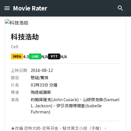
Movie Rater
科技浩劫
Cell
4.3
N/A
N/A
IMDb
LINE
PTT
上映日期
2016-08-12
類型
懸疑/驚悚
片長
01時33分
分鐘
導演
陶德威廉斯
演員
約翰庫薩克(John Cusack)、山繆傑克森(Samuel
L. Jackson)、伊莎貝爾傅爾曼(Isabelle
Fuhrman)
★改編 恐怖大師-史蒂芬金，駭世寓言小說〈手機〉，