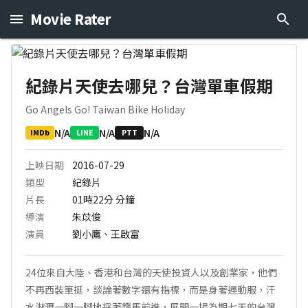
Movie Rater
紀錄片天使去哪兒？台灣單車假期
Go Angels Go! Taiwan Bike Holiday
N/A
N/A
N/A
IMDb
LINE
PTT
上映日期
2016-07-29
類型
紀錄片
片長
01時22分
分鐘
導演
朱苡俊
演員
劉小鷹、王啟富
24位來自大陸、香港和台灣的天使投資人以及創業家，他們
不再西裝筆挺，談論著數字還有指標，而是身著運動服，汗
水淋瀝一腳一腳地採著鐵馬前進，展開一場為期七天的台灣