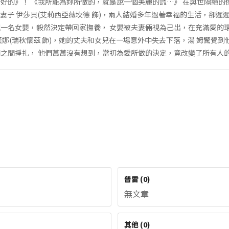
好的》！ 《我所能為妳所做的，就是說一個美麗的謊…》 在與世隔絕的
的妻子 伊莎貝(艾莉西亞薇坎德 飾)，兩人結婚多年過著幸福的生活，卻遲
一名女嬰，毅然決定帶回家撫養， 女嬰被夫妻倆視為己出，在充滿愛的環
漢娜(瑞秋懷茲 飾)，她的丈夫和女兒在一場意外中失去下落，湯 姆驚覺
之間掙扎， 他們萬萬沒有想到，當初為愛所做的決定，竟改變了所有人
普雷
(
0
)
無文章
其他
(
0
)