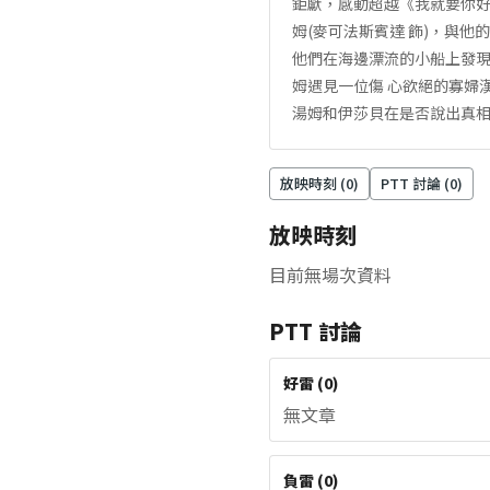
鉅獻，感動超越《我就要你好
姆(麥可法斯賓達 飾)，與他
他們在海邊漂流的小船上發現
姆遇見一位傷 心欲絕的寡婦
湯姆和伊莎貝在是否說出真相
放映時刻 (
0
)
PTT 討論 (
0
)
放映時刻
目前無場次資料
PTT 討論
好雷
(
0
)
無文章
負雷
(
0
)