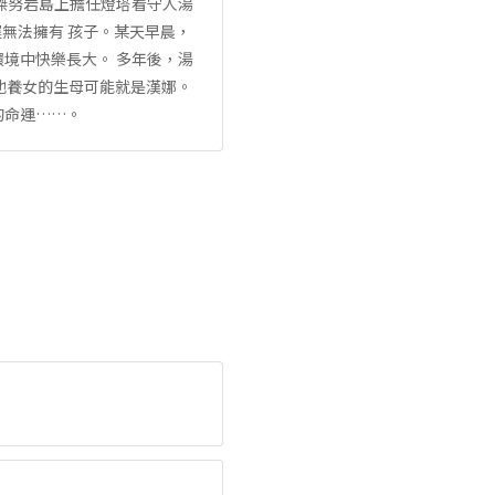
傑努岩島上擔任燈塔看守人湯
遲無法擁有 孩子。某天早晨，
境中快樂長大。 多年後，湯
到他養女的生母可能就是漢娜。
的命運……。