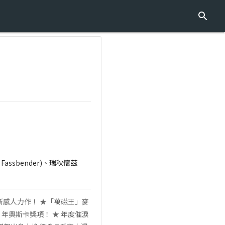
 Fassbender)、瑞秋懷茲
斯最新感人力作！ ★「萬磁王」麥
 年奧斯卡獎項！ ★ 年度催淚