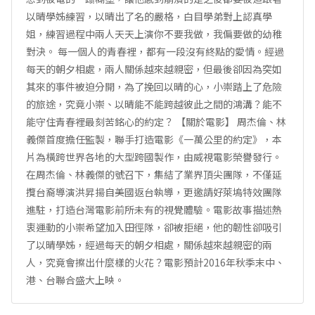
以晴學姊練習，以晴出了名的嚴格，白目學弟對上認真學
姐，練習過程中兩人天天上演你不要我做，我偏要做的幼稚
對決。 每一個人的青春裡，都有一段沒有終點的愛情。經過
每天的朝夕相處，兩人關係越來越親密，但最後卻因為突如
其來的事件被迫分開，為了挽回以晴的心，小崇踏上了危險
的旅途，究竟小崇、以晴能不能跨越彼此之間的鴻溝？能不
能守住青春裡最刻苦銘心的約定？ 【關於電影】 周杰倫、林
義傑首度擔任監製，聯手打造電影《一萬公里的約定》，本
片為橫跨世界各地的大型跨國製作，由威視電影榮譽發行。
在周杰倫、林義傑的號召下，集結了業界頂尖團隊，不僅延
攬台裔導演洪昇揚自美國返台執導，更邀請好萊塢特效團隊
進駐，打造台灣電影前所未有的視覺體驗。電影故事描述熱
衷運動的小崇希望加入田徑隊，卻被拒絕，他的韌性卻吸引
了以晴學姊，經過每天的朝夕相處，關係越來越親密的兩
人，究竟會擦出什麼樣的火花？電影預計2016年秋季末中、
港、台聯合盛大上映。