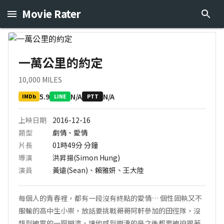
Movie Rater
一萬公里的約定
10,000 MILES
5.9
N/A
N/A
IMDb
LINE
PTT
上映日期
2016-12-16
類型
劇情、愛情
片長
01時49分
分鐘
導演
洪昇揚(Simon Hung)
演員
黃遠(Sean)、賴雅妍、王大陸
每個人的青春裡，都有一段沒有終點的愛情… 個性固執又不
服輸的高中生小崇，放話要挑戰哥哥阿軒參加的田徑隊，沒
想到被電的一蹋糊塗，讓他感到崩潰的是之後都要被迫跟著