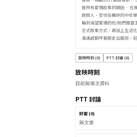
是所有愛情故事的開始… 在
跑戀人、受世俗羈絆的中年單
輪到渴望愛情的他/她們擔當
言式敘事方式，再加上生活
滿滿感動哼著歌走出戲院，
放映時刻 (
0
)
PTT 討論 (
0
)
放映時刻
目前無場次資料
PTT 討論
好雷
(
0
)
無文章