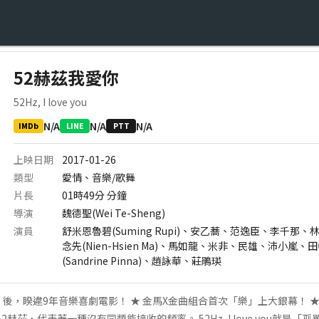
52赫茲我愛你
52Hz, I love you
N/A
N/A
N/A
IMDb
LINE
PTT
上映日期
2017-01-26
類型
愛情、音樂/歌舞
片長
01時49分
分鐘
導演
魏德聖(Wei Te-Sheng)
演員
舒米恩魯碧(Suming Rupi)、安乙蕎、范逸臣、李千
念先(Nien-Hsien Ma)、馬如龍、米非、民雄、沛小
(Sandrine Pinna)、趙詠華、莊鵑瑛
後，睽違9年音樂喜劇電影！ ★ 金馬X金曲組合首次「樂」上大銀幕！ 
52赫茲，代表著一種沒有同類能接收的頻率。 52Hz, I love you就是