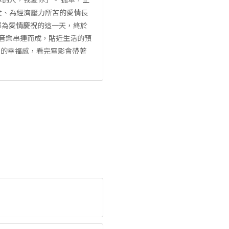
女、為經濟壓力所苦的愛情長
都為愛情慶祝的這一天，終於
創音樂串連而成，貼近生活的預
樂的幸福感，看完電影會帶著