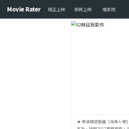
Movie Rater
現正上映
即將上映
電影院
★ 導演魏德聖繼《海角七號》
客串、嗨翻2017農曆春節！ 