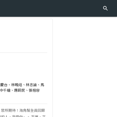
那、林慶台、林曉培、林忠諭、馬
嵐、田中千繪、應蔚民、張榕容
★ 眾所期待！海角幫全員回歸
「孤單的人，我愛你」。 孤單，正