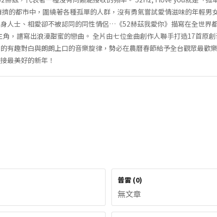
擁擠的都市中，圍繞著各種孤單的人群，沒有勇氣嘗試愛情滋味的年輕男
身人士、相愛卻不被認同的同性情侶…《52赫茲我愛你》描寫在全世界
主角，譜寫出浪漫甜蜜的戀曲。 全片由七位金曲創作人聯手打造17首原
化的有趣對白與朗朗上口的音樂旋律，勢必在農曆春節給予全台觀眾最歡
迎接最美好的新年！
普雷
(
0
)
無文章