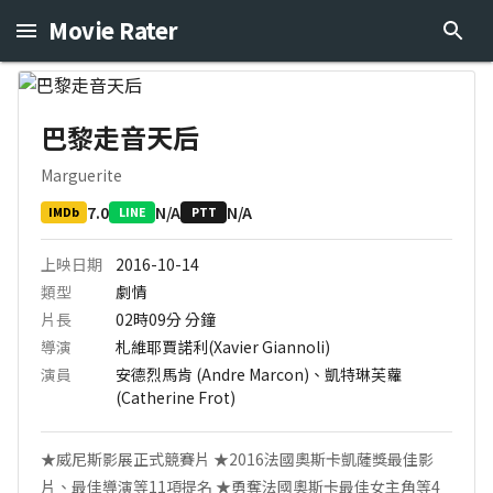
Movie Rater
巴黎走音天后
Marguerite
7.0
N/A
N/A
IMDb
LINE
PTT
上映日期
2016-10-14
類型
劇情
片長
02時09分
分鐘
導演
札維耶賈諾利(Xavier Giannoli)
演員
安德烈馬肯 (Andre Marcon)、凱特琳芙蘿
(Catherine Frot)
★威尼斯影展正式競賽片 ★2016法國奧斯卡凱薩獎最佳影
片、最佳導演等11項提名 ★勇奪法國奧斯卡最佳女主角等4