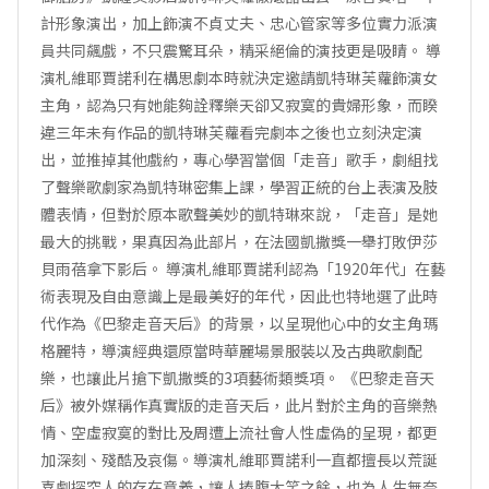
計形象演出，加上飾演不貞丈夫、忠心管家等多位實力派演
員共同飆戲，不只震驚耳朵，精采絕倫的演技更是吸睛。 導
演札維耶賈諾利在構思劇本時就決定邀請凱特琳芙蘿飾演女
主角，認為只有她能夠詮釋樂天卻又寂寞的貴婦形象，而睽
違三年未有作品的凱特琳芙蘿看完劇本之後也立刻決定演
出，並推掉其他戲約，專心學習當個「走音」歌手，劇組找
了聲樂歌劇家為凱特琳密集上課，學習正統的台上表演及肢
體表情，但對於原本歌聲美妙的凱特琳來說，「走音」是她
最大的挑戰，果真因為此部片，在法國凱撒獎一舉打敗伊莎
貝雨蓓拿下影后。 導演札維耶賈諾利認為「1920年代」在藝
術表現及自由意識上是最美好的年代，因此也特地選了此時
代作為《巴黎走音天后》的背景，以呈現他心中的女主角瑪
格麗特，導演經典還原當時華麗場景服裝以及古典歌劇配
樂，也讓此片搶下凱撒獎的3項藝術類獎項。 《巴黎走音天
后》被外媒稱作真實版的走音天后，此片對於主角的音樂熱
情、空虛寂寞的對比及周遭上流社會人性虛偽的呈現，都更
加深刻、殘酷及哀傷。導演札維耶賈諾利一直都擅長以荒誕
喜劇探究人的存在意義，讓人捧腹大笑之餘，也為人生無奈