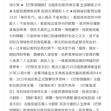
項大獎 ★【巴黎御膳房】法國影后凱特琳芙蘿 生涯巔峰之作
★法國首週票房冠軍 超過百萬觀影人次 ★經典復刻重現法國
1920「美好年代」迷人風采 不是每個人，都能成為理想中的
愛人；不是每個人，都能唱出理想中的歌聲。 凱特琳芙蘿飾
演雍容華貴、個性天真的上流貴婦－瑪格麗特，唱歌是她最
大的興趣，只是她每次開口就讓親朋好友逃之夭夭，逃不走
的則在現場憋笑到青筋暴露，樂天的她自我感覺非常良好，
在一位年輕記者的慫恿吹捧下，她決定不再「獨厚」親友，
開始拜師學藝，籌備個人演唱會。這將會帶給她什麼樣的驚
人後果？人生如劇，劇如人生，一幕幕揭開這諷刺唏噓的悲
喜樂章。 《巴黎走音天后》風光入圍2016法國凱撒獎最佳影
片等11項大獎，並奪得最佳女主角獎及其他藝術類獎項共4大
獎，2015年威尼斯正式競賽世界首映。《巴黎御膳房》法國
影后凱特琳芙蘿、《愛情未來》安德烈馬肯、《印象雷諾
瓦》克莉絲塔特瑞特主演。法國首週票房冠軍，超過百萬人
次觀影。 【關於電影】 媒體一致好評讚譽 藝術成就超越《走
音天后》 法國突破百萬人次觀影 笑淚交織的人生樂章 《巴黎
御膳房》凱薩獎影后凱特琳芙蘿徹底豁出去，原音實唱、不