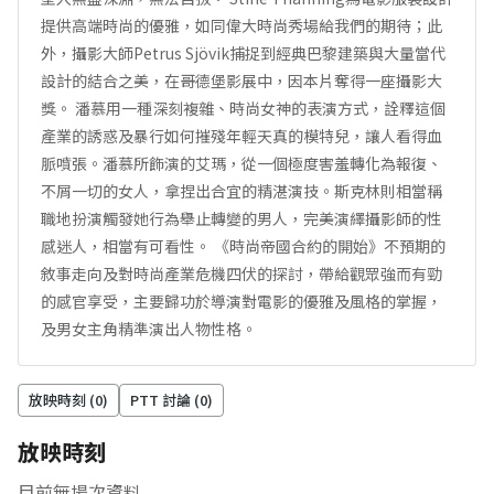
提供高端時尚的優雅，如同偉大時尚秀場給我們的期待；此
外，攝影大師Petrus Sjövik捕捉到經典巴黎建築與大量當代
設計的結合之美，在哥德堡影展中，因本片奪得一座攝影大
獎。 潘慕用一種深刻複雜、時尚女神的表演方式，詮釋這個
產業的誘惑及暴行如何摧殘年輕天真的模特兒，讓人看得血
脈噴張。潘慕所飾演的艾瑪，從一個極度害羞轉化為報復、
不屑一切的女人，拿捏出合宜的精湛演技。斯克林則相當稱
職地扮演觸發她行為舉止轉變的男人，完美演繹攝影師的性
感迷人，相當有可看性。 《時尚帝國合約的開始》不預期的
敘事走向及對時尚產業危機四伏的探討，帶給觀眾強而有勁
的感官享受，主要歸功於導演對電影的優雅及風格的掌握，
及男女主角精準演出人物性格。
放映時刻 (
0
)
PTT 討論 (
0
)
放映時刻
目前無場次資料