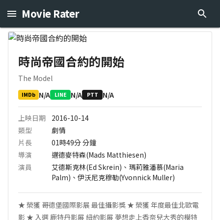
Movie Rater
時尚帝國合約的開始
The Model
N/A
N/A
N/A
IMDb
LINE
PTT
上映日期
2016-10-14
類型
劇情
片長
01時49分
分鐘
導演
邁德麥特森(Mads Matthiesen)
演員
艾德斯克林(Ed Skrein)、瑪莉雅潘慕(Maria
Palm)、伊沃尼克穆勒(Yvonnick Muller)
★ 榮獲 哥德堡國際影展 最佳攝影獎 ★ 榮獲 年度最佳北歐電
影 ★ 入選 鹿特丹影展 紐約影展 夢想走上香奈兒大秀的模特