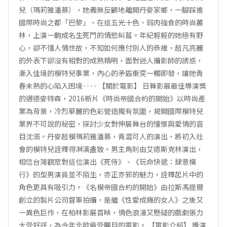
兒（瑪莉雅潘慕），她義無反顧地離開丹麥家鄉，一腳踩進
國際時尚之都「巴黎」，在這五光十色、弱肉強食的時尚叢
林，上演一齣成名生死鬥的情慾糾葛。年紀輕輕的她極有野
心，卻不懂人情世故，不知如何應付別人的恭維，超凡亮麗
的外表下卻沒有相對的成熟精明，面對迷人攝影師的誘惑，
漸入佳境的模特兒事業，內心的矛盾衝突一觸即發，讓她青
春未熟的心陷入困境‥‥ 【關於電影】 日舞影展最佳導演獎
的邁德麥特森，2016新片《時尚帝國合約的開始》以時尚產
業為背景，冷烈華麗的色彩營造獨有氛圍，揭開國際模特兒
業界不可說的秘密，探討少女對伸展舞台的憧憬與愛情的盲
目沈溺。丹麥超模瑪莉雅潘慕，青澀可人的演出，將初入社
會的模特兒詮釋得淋漓盡致。男主角則由艾德斯克林演出，
相信台灣觀眾對這位演出《死侍》、《玩命快遞：肆意橫
行》的型男演員並不陌生，亦正亦邪的魅力，詮釋起片中的
角色更具有吸引力。《名模帝國合約的開始》由拉斯馮提爾
創立的製片公司督軍拍攝，是繼《性愛成癮的女人》之後又
一異色巨作，在柏林影展首映，情色浪漫又懸疑的戲劇張力
大受好評，為今年北歐最受矚目的電影。 【電影介紹】 導演