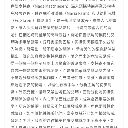
邁德麥特森（Mads Matthiesen）深入窺探時尚產業及模特
兒發展過程，透過瑪莉雅潘慕（Maria Palm）和艾德斯克林
（Ed Skrein）精彩演出，是一部時尚度破表、震懾人心的電
影，讓人久久難以忘懷的精彩影片。 《時尚帝國合約的開
始》在描述時尚產業的高峰低谷，開始嶄露頭角的模特兒艾
瑪為求事業發展，從丹麥搬到巴黎，與攝影師相遇不久並陷
入熱戀，發展出一段不穩定的關係。 導演與他的編劇夥伴架
構出一個宛如真實的模特兒世界，隨之而來的危險及誘惑，
從一個接一個控制狂到上流聚會的荒誕奢糜，麥特森不讓它
變成一齣鬱悶拘束的諷刺劇，而是讓觀眾感受其深刻力度，
不帶過多矯飾或裝模作樣，而充滿著性感、高雅、真實卻有
點混亂不安的情境。 以理性敘事手法，分析主角的初步認
識，外表亮麗、恬靜又帶些彆扭的艾瑪，面對分化她與攝影
師關係的誘惑時，內心黑暗面就此顯露，成為戲裡重要的轉
變。所有的嫉妒、背叛及不信任爆發成高潮，角色動機轉化
成懷疑，如同偏執纏繞著他們，當室友蘇菲亞如同情敵般威
脅她；同時，薛恩的過往情史也讓艾瑪感到衝突與不安，如
墜入無盡深淵，無法自拔。 Stine Thanning為電影服裝設計