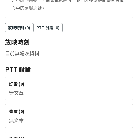
之不散的惡夢…，隨著電影開展，我們才逐漸解開畫家深藏
心中的夢魘之謎。
放映時刻 (
0
)
PTT 討論 (
0
)
放映時刻
目前無場次資料
PTT 討論
好雷
(
0
)
無文章
普雷
(
0
)
無文章