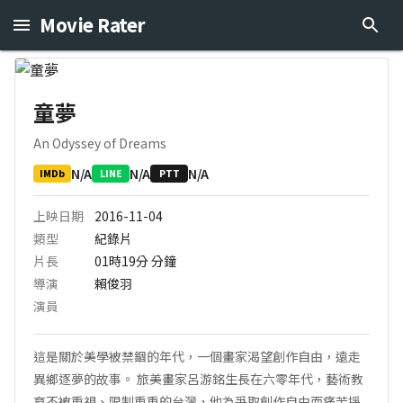
Movie Rater
童夢
An Odyssey of Dreams
N/A
N/A
N/A
IMDb
LINE
PTT
上映日期
2016-11-04
類型
紀錄片
片長
01時19分
分鐘
導演
賴俊羽
演員
這是關於美學被禁錮的年代，一個畫家渴望創作自由，遠走
異鄉逐夢的故事。 旅美畫家呂游銘生長在六零年代，藝術教
育不被重視、限制重重的台灣，他為爭取創作自由而痛苦掙