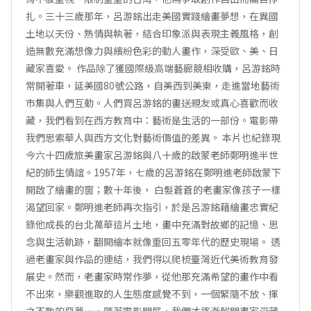
扎。三十三歲那年，呂游銘出走美國實踐繪畫夢想，在異國
土地以天份、熱情與執著，結合印象派與表現主義風格，創
造無數充滿想像力與繽紛色彩的動人畫作，深受歐、美、日
藏家喜愛。 作品除了獲國際級高端藝廊競相收購，呂游銘時
常開著車，延美國80號公路，自美西到美東，走進當地藝術
市集與人們互動。人們買呂游銘的畫送親友或真心喜歡而收
藏，我們看到在西方教育中：藝術是生活的一部份。電影帶
我們思索華人與西方文化對藝術價值的差異。 本片也紀錄現
今六十四歲旅美畫家呂游銘與八十歲的啟蒙老師鄭明進半世
紀的師生情誼。1957年，七歲的呂游銘在鄭明進老師啟蒙下
開啟了繪畫的窗；數十年後， 白髮蒼蒼的老畫家像孩子一樣
渴望回家。鄭明進老師再次指引，於是呂游銘藉繪畫忠實紀
錄他成長的台北萬華這片土地，畫中充滿對故鄉的記憶、思
念與生活軌跡，翻開繪本就像重回五零年代的歷史現場。 透
過老畫家與作品的連結，我們得以爬梳臺灣近代美術教育發
展史。然而，老畫家時常作夢，從他那充滿希望的畫作中看
不出來，樂觀進取的人生態度感覺不到，一個緊隨不放、揮