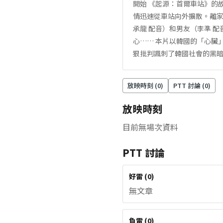
開始 《起源：首爾車站》的
情迅速從車站向外擴散。離家
承龍 配音）和男友（李準 
心…… 本片以韓國的「心臟
狠批判諷刺了韓國社會的黑
放映時刻 (
0
)
PTT 討論 (
0
)
放映時刻
目前無場次資料
PTT 討論
好雷
(
0
)
無文章
負雷
(
0
)