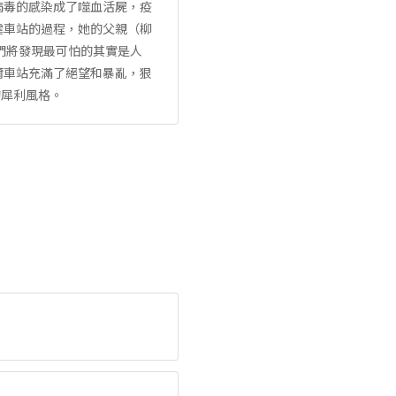
病毒的感染成了噬血活屍，疫
虐車站的過程，她的父親（柳
們將發現最可怕的其實是人
爾車站充滿了絕望和暴亂，狠
的犀利風格。