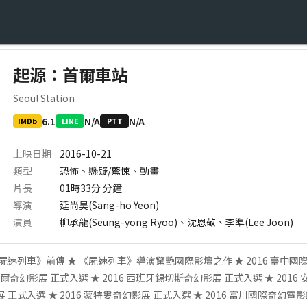
起源：首爾車站
Seoul Station
6.1
N/A
N/A
IMDb
LINE
PTT
上映日期
2016-10-21
類型
恐怖、懸疑/驚悚、動畫
片長
01時33分
分鐘
導演
延尚昊(Sang-ho Yeon)
演員
柳承龍(Seung-yong Ryoo)、沈恩敬、李準(Lee Joon)
《屍速列車》前傳 ★ 《屍速列車》導演驚艷國際影壇之作 ★ 2016 臺中
塞爾奇幻影展 正式入選 ★ 2016 西班牙錫切斯奇幻影展 正式入選 ★ 201
 正式入選 ★ 2016 蒙特婁奇幻影展 正式入選 ★ 2016 富川國際奇幻電