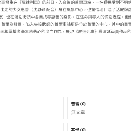
故事發生在《屍速列車》的前日，入夜後的首爾車站，一名遊民受到不明
出走的少女惠善（沈恩敬 配音）身在風暴中心，也驚愕地目睹了活屍肆
配音）也在混亂街頭中各自找尋惠善的身影。在逃命與尋人的慌亂過程，他
」首爾為背景，陷入失控狀態的首爾車站更是位於首爾的中心，片中的首
暗面和掌權者毫無慈悲心的冷血作為，展現《屍速列車》導演延尚昊作品
普雷
(
0
)
無文章
其他
(
0
)