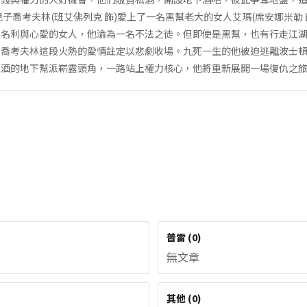
子喬考夫林(班艾佛列克 飾)愛上了一名黑幫老大的女人艾瑪(席安娜米勒
、名利與心愛的女人，他淪為一名不法之徒。但即使是黑幫，也有行走江
，喬考夫林這段火熱的愛情註定以悲劇收場。九死一生的他被迫逃離波士
私酒的地下幫派嶄露頭角，一路站上權力核心，他將重新展開一場復仇之
普雷
(
0
)
無文章
其他
(
0
)