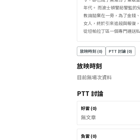
年代。 而波士頓警局警監的兒
教誨拋棄在一旁，為了金錢
女人，終於引來追殺與報復
從坦帕拉丁區一個專門運送
放映時刻 (
0
)
PTT 討論 (
0
)
放映時刻
目前無場次資料
PTT 討論
好雷
(
0
)
無文章
負雷
(
0
)