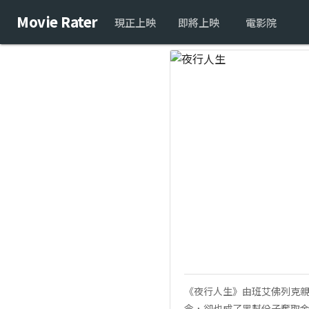
Movie Rater
現正上映
即將上映
電影院
《夜行人生》由班艾佛列克
令，卻也成了黑幫份子奪取