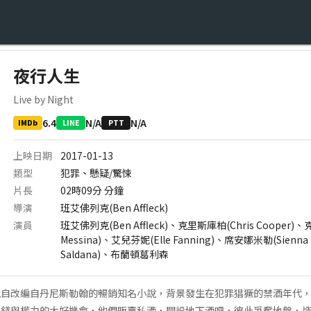
夜行人生
Live by Night
6.4
N/A
N/A
IMDb
LINE
PTT
上映日期
2017-01-13
類型
犯罪、懸疑/驚悚
片長
02時09分
分鐘
導演
班艾佛列克(Ben Affleck)
演員
班艾佛列克(Ben Affleck)、克里斯庫柏(Chris Cooper)
Messina)、艾兒芬妮(Elle Fanning)、席安娜米勒(Sienna
Saldana)、布蘭頓葛利森
親自改編自丹尼斯勒翰的暢銷知名小說，背景發生在犯罪猖獗的禁酒年代
金錢與權力的大好機會，他們販賣私酒，開設地下酒吧，彼此爭奪地盤，