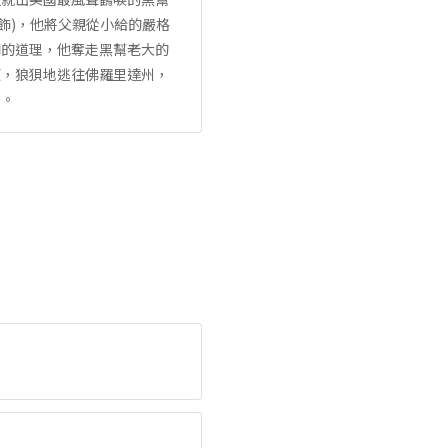
 飾)，他將父親從小給的嚴格
湖的道理，他奪走黑幫老大的
頓，狼狽地逃往佛羅里達州，
旅。