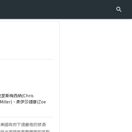
、克里斯梅西納(Chris
 Miller)、柔伊莎達娜(Zoe
，美國政府下達嚴格的禁酒
造就出美國最風聲鶴唳的黑幫