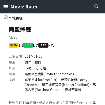
Movie Rater
同盟鶼鰈
Allied
7.1
N/A
N/A
IMDb
LINE
PTT
上映日期
2017-01-06
類型
動作、劇情
片長
02時05分
分鐘
導演
羅勃辛密克斯(Robert Zemeckis)
演員
布萊德彼特(Brad Pitt)、麗茲凱普蘭(Lacey
Chabert)、瑪莉詠柯蒂亞(Marion Cotillard)、馬
修古德(Matthew Goode)、夏綠蒂霍普
敘述在1942年期間，情報人員麥斯（布萊德彼特 飾）在北非