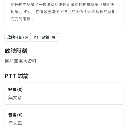
的任務中認識了一位法國反納粹組織的特務瑪麗安（瑪莉詠
柯蒂亞 飾）。在倫敦重逢後，彼此的關係卻因為戰情的惡化
而受到考驗。
放映時刻 (
0
)
PTT 討論 (
0
)
放映時刻
目前無場次資料
PTT 討論
好雷
(
0
)
無文章
普雷
(
0
)
無文章