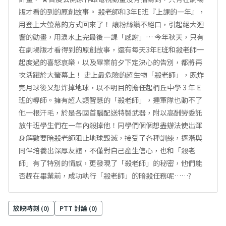
版才看的到的原創故事。 殺老師和3年E班『上課的一年』，
用登上大螢幕的方式回來了！ 讓粉絲讚不絕口，引起絕大迴
響的動畫，用淚水上完最後一課「感謝」… 今年秋天，只有
在劇場版才看得到的原創故事，還有每天3年E班和殺老師一
起度過的喜怒哀樂，以及畢業前夕下定決心的告別，都將再
次活躍於大螢幕上！ 史上最危險的超生物「殺老師」，既炸
完月球後又想炸掉地球，以不明目的擔任起椚丘中學 3 年 E
班的導師。擁有超人類智慧的「殺老師」，連軍隊也動不了
他一根汗毛，於是各國首腦配送特製武器，附以高酬勞委託
放牛班學生們在一年內殺掉他！同學們個個想盡辦法使出渾
身解數要暗殺老師阻止地球毀滅，接受了各種訓練，逐漸與
同伴培養出深厚友誼，不僅對自己產生信心，也和「殺老
師」有了特別的情感，更發現了「殺老師」的秘密，他們能
否趕在畢業前，成功執行「殺老師」的暗殺任務呢……?
放映時刻 (
0
)
PTT 討論 (
0
)