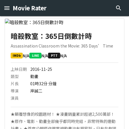
Movie Rater
暗殺教室：365日倒數計時
Assassination Classroom the Movie: 365 Days’ Time
N/A
N/A
N/A
IMDb
LINE
PTT
上映日期
2016-11-25
類型
動畫
片長
01時32分
分鐘
導演
岸誠二
演員
★顛覆想像的校園題材！ ★漫畫銷量累計超過2,500萬部！
★原作、電影、動畫全部幾乎都同時完結，非常特殊的連動
計畫。 ★首度公開原作跟電視動畫沒有描寫到，只有在劇場