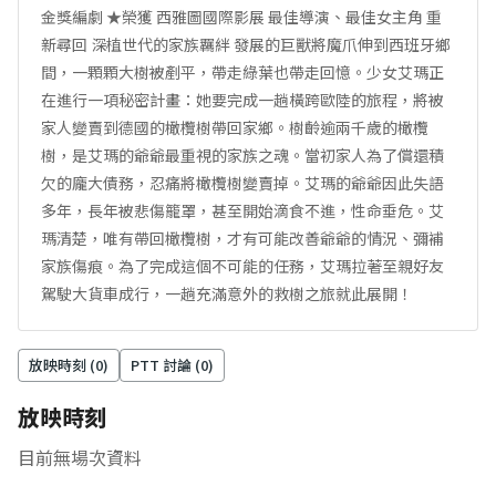
金獎編劇 ★榮獲 西雅圖國際影展 最佳導演、最佳女主角 重
新尋回 深植世代的家族羈絆 發展的巨獸將魔爪伸到西班牙鄉
間，一顆顆大樹被剷平，帶走綠葉也帶走回憶。少女艾瑪正
在進行一項秘密計畫：她要完成一趟橫跨歐陸的旅程，將被
家人變賣到德國的橄欖樹帶回家鄉。樹齡逾兩千歲的橄欖
樹，是艾瑪的爺爺最重視的家族之魂。當初家人為了償還積
欠的龐大債務，忍痛將橄欖樹變賣掉。艾瑪的爺爺因此失語
多年，長年被悲傷籠罩，甚至開始滴食不進，性命垂危。艾
瑪清楚，唯有帶回橄欖樹，才有可能改善爺爺的情況、彌補
家族傷痕。為了完成這個不可能的任務，艾瑪拉著至親好友
駕駛大貨車成行，一趟充滿意外的救樹之旅就此展開！
放映時刻 (
0
)
PTT 討論 (
0
)
放映時刻
目前無場次資料