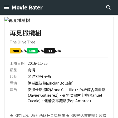
Movie Rater
再見橄欖樹
The Olive Tree
N/A
N/A
N/A
IMDb
LINE
PTT
上映日期
2016-11-25
類型
劇情
片長
01時39分
分鐘
導演
伊希亞波拉因(Icíar Bollaín)
演員
安娜卡斯提歐(Anna Castillo)、哈維爾古鐵雷斯
(Javier Gutierrez)、曼努埃爾古卡拉(Manuel
Cucala)、佩普安布羅斯(Pep Ambros)
★《時代啟示錄》西班牙金獎導演 ★《吹動大麥的風》坎城