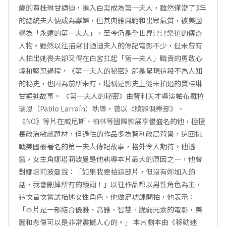
歲的賈桂琳甘迺迪，進入白宮成為第一夫人，雖然僅當了3年
的總統夫人便成為寡婦，但其典雅風範和出眾氣質，被美國
譽為「永遠的第一夫人」，至今仍是全世界津津樂道的傳奇
人物。雖然以往描寫甘迺迪夫人的傳記電影不少，但未曾有
人拍出她喪夫卻又得在白宮扛起「第一夫人」職責的勇敢心
境和堅忍過程，《第一夫人的秘密》即是呈現這段不為人知
的秘史，也因為前所未有，堪稱是影史上從未拍過的賈桂琳
甘迺迪故事。 《第一夫人的秘密》由智利天才導演帕布羅拉
瑞恩（Pablo Larraín）執導，曾以《贖罪俱樂部》、
《NO》等片在威尼斯、柏林等國際影展享譽盛名的他，極擅
長政治敏感題材，但過往的作品多為智利政局背景，這回挑
戰美國最著名的第一夫人傳記故事，格外令人期待。他透
露，女主角娜塔莉波曼是他執導本片最大的原因之一，他曾
對娜塔莉波曼說：「如果我要拍這部片，但沒有妳加入的
話，我會刪掉所有的鏡頭！」以往作品都以男性角色為主，
這次首次嘗試描述女性角色，他做足功課開拍，他表示：
「本片是一部結合優雅、高雅、智慧、脆弱元素的電影，美
麗和悲傷可以是非常震撼人心的。」 本片劇本由《移動迷