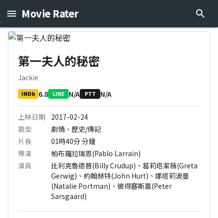
Movie Rater
第一夫人的秘密
Jackie
6.8
N/A
N/A
IMDb
LINE
PTT
上映日期
2017-02-24
類型
劇情、歷史/傳記
片長
01時40分
分鐘
導演
帕布羅拉瑞恩(Pablo Larrain)
演員
比利克魯德普(Billy Crudup)、葛莉塔潔薇(Greta
Gerwig)、約翰赫特(John Hurt)、娜塔莉波曼
(Natalie Portman)、彼得塞斯嘉(Peter
Sarsgaard)