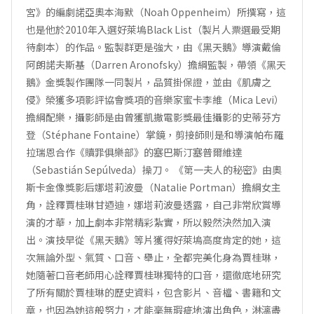
宮》的編劇諾亞奧本海默（Noah Oppenheim）所撰寫，這
也是他於2010年入選好萊塢Black List（製片人票選最受期
待劇本）的作品。監製群更是強大，由《黑天鵝》導演戴倫
阿朗諾夫斯基（Darren Aronofsky）擔綱監製，帶領《黑天
鵝》金獎製作團隊一同製片，品質掛保證，並由《肌膚之
侵》榮獲多項影評協會獎項的音樂家蜜卡李維（Mica Levi）
擔綱配樂，攝影師是由曾獲凱撒電影獎最佳攝影的史蒂芬方
登（Stéphane Fontaine）掌鏡，剪接師則是和導演帕布羅
拉瑞恩合作《贖罪俱樂部》的塞巴斯汀塞普爾維達
（Sebastián Sepúlveda）操刀。 《第一夫人的秘密》由奧
斯卡金像獎影后娜塔莉波曼（Natalie Portman）擔綱女主
角，詮釋賈桂琳甘迺迪，娜塔莉波曼透露，自己非常欣賞導
演的才華，加上劇本非常精彩紮實，所以毅然決然加入演
出。演技早從《黑天鵝》等片獲得好萊塢高度肯定的她，這
次無論外型、氣質、口音、舉止，全都完美化身為賈桂琳，
她隨著口音老師用心詮釋賈桂琳獨特的口音，還徹底地研究
了所有關於賈桂琳的歷史資料，包含影片、音檔、書籍和文
章，也因為她這般努力，才能毫無瑕疵地演出角色，淋漓盡