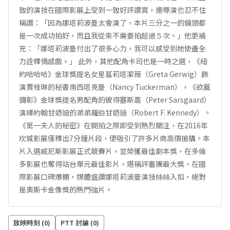
致的演技在國際影展上受到一致好評讚賞，連導演也忍不住
稱讚：「因為娜塔莉波曼太會演了，本片三分之一的鏡頭都
是一次成功拍好，而且我從來不需要拍超過５次。」他更補
充：「娜塔莉波曼付出了很多心力，我可以感受到她使盡全
力詮釋情感戲。」 此外，其他配角卡司也是一時之選，《紐
約哈哈哈》金球獎提名女星葛莉塔潔薇（Greta Gerwig）飾
演賈桂琳的秘書南西塔克曼（Nancy Tuckerman），《欲蓋
彌彰》金球獎提名男配角的彼得塞斯嘉（Peter Sarsgaard）
演繹約翰甘迺迪的弟弟羅伯甘迺迪（Robert F. Kennedy）。
《第一夫人的秘密》在開拍之際即受到熱烈關注，在2016年
坎城影展僅釋出7分鐘片段，便吸引了許多片商高價搶購。本
片入選威尼斯影展正式競賽片，並榮獲最佳劇本獎，在多倫
多影展也奪得站台單元最佳影片，堪稱評審團最大獎，在國
際影展口碑爆棚，媒體盛讚娜塔莉波曼演技絲絲入扣，絕對
是奧斯卡金像獎的熱門強片。
放映時刻 (
0
)
PTT 討論 (
0
)