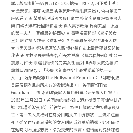
誠品戲院奧斯卡影展2/18、2/20搶先上映、2/24正式上映！
★ 金獎影后娜塔莉波曼 再戰奧斯卡最細膩演出 可否再奪第二
座影后？ ★ 榮獲威尼斯影展最佳劇本 多倫多影展評審團最大
獎 口碑火爆席捲國際影壇 ★ 真人真事改編 揭開美國「永遠
的第一夫人」賈姬最神秘面紗 ★ 衝擊揭密超越《黛妃與女
皇》 感動撼人媲美《鐵娘子》 打造最難忘的時代傳奇人物
★《黑天鵝》導演領原班人馬 傾心製作史上最懸疑謎案背後
秘史 ★ 柏林影展銀熊獎智利天才導演 《贖罪俱樂部》後又一
震撼力作 ★ 最耀眼璀璨的完美女性 面對世界最大的危機 綜
藝雜誌Variety：「多層次刻畫歷史上最受愛戴的第一夫
人。」 好萊塢報導The Hollywood Reporter：「娜塔莉波
曼展現精湛且前所未有的震撼演出。」 英國衛報The
Guardian：「娜塔莉波曼融入角色的演出完全讓人吃驚！」
1963年11月22日，美國前總統約翰甘迺迪攜妻子賈桂琳甘迺
迪（娜塔莉波曼 飾）前往德州，為連任競選宣傳卻遭暗殺身
亡，第一夫人賈桂琳在身旁目睹丈夫中彈慘狀、血流如注而
死。從全世界最具權勢的女人瞬間成為總統遺孀，她不僅得
在短時間內強忍悲痛、接受喪夫的事實，還得面對諸多媒體