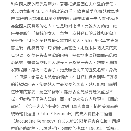
和全國人民的眼光及壓力，更要扛起鞏固亡夫名聲的責任，
鼓起勇氣制衡野心勃勃的政治敵手。 痛失摯愛 卻讓她成為傳
奇 高雅的氣質和獨具風格的穿搭，讓美國第一夫人賈桂琳成
為全國人民愛戴的名人，也是時尚指標，典雅大方的她，總
是完美勝任「總統的女人」角色，為甘迺迪的政途和形象加
分許多，但這名全世界最有權力的女人，卻在1963年丈夫遇
害之後，她擁有的一切瞬間化為雲煙。她親眼目睹丈夫的死
亡現場，卻得在失去摯愛的同時，堅強地處理迎面而來的政
治危機、媒體追訪和世人眼光。身為第一夫人，她要考量國
家的局勢，身為一名妻子，她要顧全丈夫的歷史名聲，身為
一位母親，她要安撫兒女的情緒。在甘迺迪遇害到舉行喪禮
的這短短四天，卻是她人生最漫長的黑夜，她只能獨自面對
這所有的悲痛、絕望和衝擊，雖然表面光鮮亮麗又堅忍不
拔，但她私下不為人知的一面，卻從來沒有人發現。 【關於
電影】 《第一夫人的秘密》改編自真人實事，描述美國前總
統約翰甘迺迪（John F. Kennedy）的夫人賈桂琳甘迺迪
（Jacqueline Kennedy）在丈夫於1963年遇害身亡後，所經
歷的心路歷程、心境轉折以及面臨的挑戰。1960年，當時31