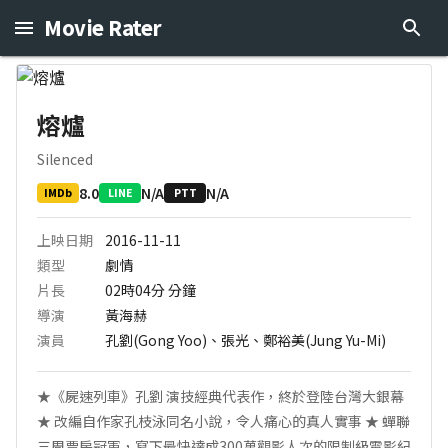
Movie Rater
熔爐
Silenced
8.0
N/A
N/A
IMDb
LINE
PTT
上映日期
2016-11-11
類型
劇情
片長
02時04分
分鐘
導演
黃海赫
演員
孔劉(Gong Yoo)、張光、鄭裕美(Jung Yu-Mi)
★《屍速列車》孔劉 演技經典代表作，終於登陸台灣大銀幕
★ 改編自作家孔枝泳同名小說，令人痛心的真人實事 ★ 蟬聯
三周票房冠軍，寫下最快達成300萬觀影人次的限制級電影紀