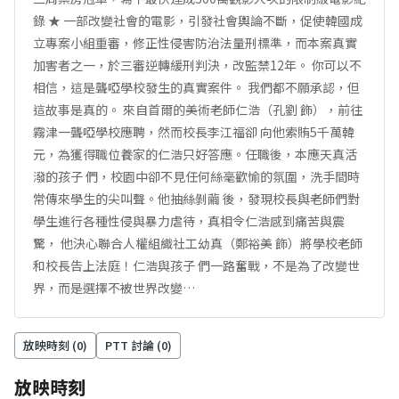
錄 ★ 一部改變社會的電影，引發社會輿論不斷，促使韓國成
立專案小組重審，修正性侵害防治法量刑標準，而本案真實
加害者之一，於三審逆轉緩刑判決，改監禁12年。 你可以不
相信，這是聾啞學校發生的真實案件。 我們都不願承認，但
這故事是真的。 來自首爾的美術老師仁浩（孔劉 飾），前往
霧津一聾啞學校應聘，然而校長李江福卻 向他索賄5千萬韓
元，為獲得職位養家的仁浩只好答應。任職後，本應天真活
潑的孩子 們，校園中卻不見任何絲毫歡愉的氛圍，洗手間時
常傳來學生的尖叫聲。他抽絲剝繭 後，發現校長與老師們對
學生進行各種性侵與暴力虐待，真相令仁浩感到痛苦與震
驚， 他決心聯合人權組織社工幼真（鄭裕美 飾）將學校老師
和校長告上法庭！仁浩與孩子 們一路奮戰，不是為了改變世
界，而是選擇不被世界改變…
放映時刻 (
0
)
PTT 討論 (
0
)
放映時刻