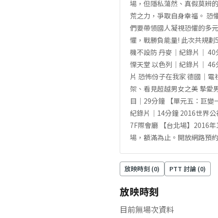
場，但隱私蕩然、真假莫辨
荒之力，爭取自身幸福。 恐
們要帶領國人凝視恐懼的多
懼，戰勝負能量! 此次共規
機不設防 丹麥│紀錄片│ 40
慄天堂 以色列│紀錄片│ 4
片 恐怖份子在我家 德國│電視
架、看見超越男女之美 摯愛男行
目│29分鐘 【單元五：巨變
紀錄片│14分鐘 2016世界公視大
7F際會廳 【台北場】2016
場，額滿為止。開放網路預
放映時刻 (
0
)
PTT 討論 (
0
)
放映時刻
目前無場次資料