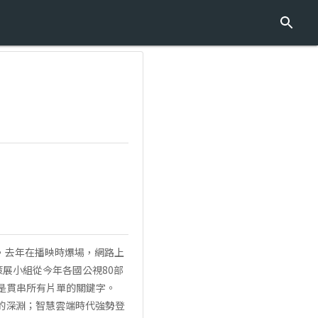
片，去年在播映時爆場，網路上
展小組從今年各國公視80部
是貫串所有片單的關鍵字。
懼的深淵；智慧雲端時代強勢登