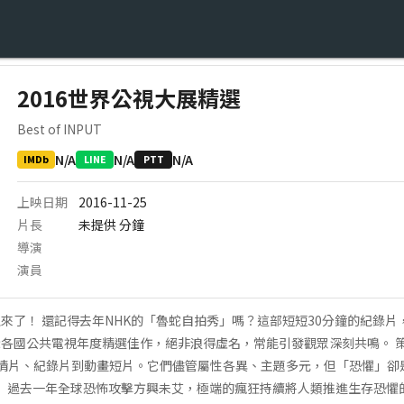
2016世界公視大展精選
Best of INPUT
N/A
N/A
N/A
IMDb
LINE
PTT
上映日期
2016-11-25
片長
未提供
分鐘
導演
演員
來了！ 還記得去年NHK的「魯蛇自拍秀」嗎？這部短短30分鐘的紀錄
各國公共電視年度精選佳作，絕非浪得虛名，常能引發觀眾深刻共鳴。 策
情片、紀錄片到動畫短片。它們儘管屬性各異、主題多元，但「恐懼」卻
懼」 過去一年全球恐怖攻擊方興未艾，極端的瘋狂持續將人類推進生存恐