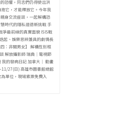
姻的恐懼，同志們仍得使出洪
擁抱它，才能釋放它。今年我
眾親身交流座談，一起解構恐
智慧時代的隱私道德新挑戰 手
爭最前線的真實面貌 ISIS戰
高潮迭起、娛樂思辨兼具的劇情長
【單元四：非關男女】 解構性別框
後座談 解放攝影師 瑞典│電視節
 我的發病日記 加拿大│ 動畫
)-11/27(日) 高雄市圖書館總館
」場次為單位，現場索票免費入