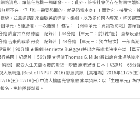
的網路消息，讓信任危機一觸即發……；此外，許多社會仍存在對同性婚
懼無所不在，但「唯一需要恐懼的，就是恐懼本身」！面對它，接受它，
元樣貌，並且邀請到來自歐美的導演、編劇，以及多位國內專家，將與觀
劃5個單元，5種恐懼，一次體驗！ 包括： 【開幕單元：資訊攻防戰】雲端
分鐘 謊言拍立得 德國│紀錄片│44分鐘 【單元二：前線拼圖】 直擊反恐戰
6分鐘 吉米的戰爭 丹麥│紀錄片│ 44分鐘 【單元三：獨立場次】 一部
電影│90分鐘 ★編劇Henriette Buëgger將出席高雄場映後座談 
美國│紀錄片│ 56分鐘 ★導演Thomas G. Miller將出席台北場映
一瞬間】 感受人生天翻地覆的驚恐一瞬間 原爆過後 日本│紀錄片│65分鐘
展精選 (Best of INPUT 2016) 影展資訊 【高雄場】2016年11/25(五
年12/16(五)-12/18(日) 中油大樓國光會議廳 索票資訊：以「主題單元
約報名，免排隊輕鬆看。