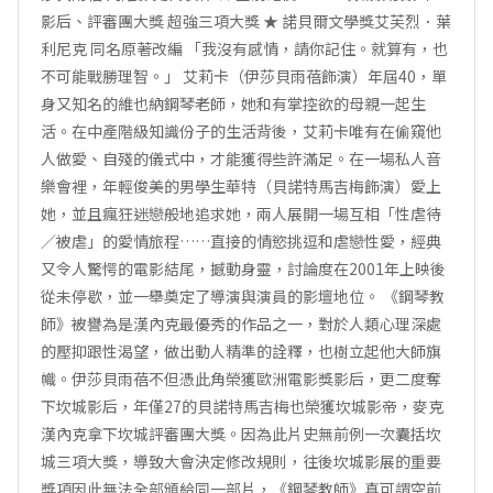
影后、評審團大獎 超強三項大獎 ★ 諾貝爾文學獎艾芙烈．葉
利尼克 同名原著改編 「我沒有感情，請你記住。就算有，也
不可能戰勝理智。」 艾莉卡（伊莎貝雨蓓飾演）年屆40，單
身又知名的維也納鋼琴老師，她和有掌控欲的母親一起生
活。在中產階級知識份子的生活背後，艾莉卡唯有在偷窺他
人做愛、自殘的儀式中，才能獲得些許滿足。在一場私人音
樂會裡，年輕俊美的男學生華特（貝諾特馬吉梅飾演）愛上
她，並且瘋狂迷戀般地追求她，兩人展開一場互相「性虐待
／被虐」的愛情旅程……直接的情慾挑逗和虐戀性愛，經典
又令人驚愕的電影結尾，撼動身靈，討論度在2001年上映後
從未停歇，並一舉奠定了導演與演員的影壇地位。 《鋼琴教
師》被譽為是漢內克最優秀的作品之一，對於人類心理深處
的壓抑跟性渴望，做出動人精準的詮釋，也樹立起他大師旗
幟。伊莎貝雨蓓不但憑此角榮獲歐洲電影獎影后，更二度奪
下坎城影后，年僅27的貝諾特馬吉梅也榮獲坎城影帝，麥克
漢內克拿下坎城評審團大獎。因為此片史無前例一次囊括坎
城三項大獎，導致大會決定修改規則，往後坎城影展的重要
獎項因此無法全部頒給同一部片，《鋼琴教師》真可謂空前