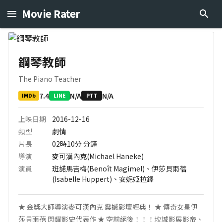
Movie Rater
鋼琴教師
The Piano Teacher
7.4
N/A
N/A
IMDb
LINE
PTT
上映日期
2016-12-16
類型
劇情
片長
02時10分
分鐘
導演
麥可漢內克(Michael Haneke)
演員
班諾馬吉梅(Benoît Magimel)、伊莎貝雨蓓
(Isabelle Huppert)、安妮姬拉鐸
★ 金獎大師導演麥可漢內克 震撼影壇經典！ ★ 傳奇女星伊
莎貝雨蓓 閃耀影史代表作 ★ 空前絕後！！！坎城影展影帝、