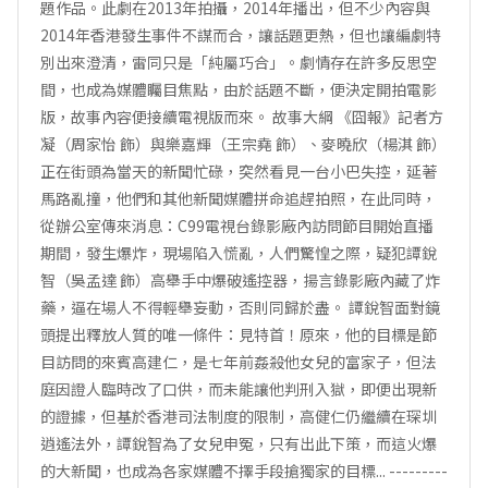
題作品。此劇在2013年拍攝，2014年播出，但不少內容與
2014年香港發生事件不謀而合，讓話題更熱，但也讓編劇特
別出來澄清，雷同只是「純屬巧合」。劇情存在許多反思空
間，也成為媒體矚目焦點，由於話題不斷，便決定開拍電影
版，故事內容便接續電視版而來。 故事大綱 《囧報》記者方
凝（周家怡 飾）與樂嘉輝（王宗堯 飾）、麥曉欣（楊淇 飾）
正在街頭為當天的新聞忙碌，突然看見一台小巴失控，延著
馬路亂撞，他們和其他新聞媒體拼命追趕拍照，在此同時，
從辦公室傳來消息：C99電視台錄影廠內訪問節目開始直播
期間，發生爆炸，現場陷入慌亂，人們驚惶之際，疑犯譚銳
智（吳孟達 飾）高舉手中爆破遙控器，揚言錄影廠內藏了炸
藥，逼在場人不得輕舉妄動，否則同歸於盡。 譚銳智面對鏡
頭提出釋放人質的唯一條件：見特首！原來，他的目標是節
目訪問的來賓高建仁，是七年前姦殺他女兒的富家子，但法
庭因證人臨時改了口供，而未能讓他判刑入獄，即便出現新
的證據，但基於香港司法制度的限制，高健仁仍繼續在琛圳
逍遙法外，譚銳智為了女兒申冤，只有出此下策，而這火爆
的大新聞，也成為各家媒體不擇手段搶獨家的目標... ---------