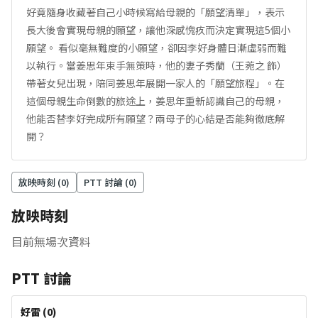
好竟隨身收藏著自己小時候寫給母親的「願望清單」，表示
長大後會實現母親的願望，讓他深感愧疚而決定實現這5個小
願望。 看似毫無難度的小願望，卻因李好身體日漸虛弱而難
以執行。當姜思年束手無策時，他的妻子秀蘭（王菀之 飾）
帶著女兒出現，陪同姜思年展開一家人的「願望旅程」。在
這個母親生命倒數的旅途上，姜思年重新認識自己的母親，
他能否替李好完成所有願望？兩母子的心結是否能夠徹底解
開？
放映時刻 (
0
)
PTT 討論 (
0
)
放映時刻
目前無場次資料
PTT 討論
好雷
(
0
)