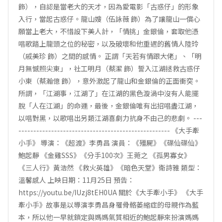
飾），自認是當老大的天才，因為愛電影「古惑仔」的形象
入行，當起古惑仔。龍山嫂（伍詠薇 飾）為了讓龍山一償心
願當上老大，不惜設下美人計，「情挑」金銀倫，套取他憑
唱歌踏上龍頭之位的秘密，以及破壞和他重遇的舊情人陸玲
（戚美珍 飾）之間的感情。 正謂「天若有情跟大佬」、「明
月無憾照尖東」，社工明月（蔡潔 飾）誓入江湖拯救古惑仔
小東（蔡瀚億 飾），意外激起了龍山和金銀倫的正面衝突。
所謂，「江湖事，江湖了」在江湖的黑色漩渦中沒有人能擺
脫「人在江湖」的命運，最後，金銀倫唯有出招唱盡江湖，
以唱對黑，以歌唱出另類江湖喜劇力抗身不由己的悲劇。 ---
--------------------------------------------------- 《大手牽
小手》 導演：《超渡》李勇昌 演員：《殭屍》《碟仙碟仙》
鮑起靜 《金雞SSS》《分手100次》王菀之 《孤男寡女》
《三人行》黃浩然 《救火英雄》《暗色天堂》衛詩雅 類型：
溫馨感人 上映日期：11月25日 預告：
https://youtu.be/IUzj8tEH0UA 關於《大手牽小手》 《大手
牽小手》故事是以導演李勇昌身罹骨骼萎縮症的母親作為藍
本，所以他一早就鎖定與媽媽氣質相近的鮑起靜來扮演媽媽