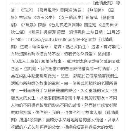
--------------------------------------------- 《此情此刻》 導
演：《飛虎》《歲月風雲》黃國輝 演員：《無間道》《風
暴》林家棟 《懷玉公主》《女王的誕生》孫耀威 《低俗喜
劇》《Z風暴》陳靜 《台北夜遊團團轉》關楚耀 《通天神探
狄仁傑》《殭屍》吳耀漢 類型：溫情喜劇 上映日期：11月25
日 預告：https://youtu.be/U8iodNdV-Rg 關於《此情此
刻》 這城，璀璨繁華。 這城，熟悉又陌生。 這城，有時繁忙
有時煩躁有時冷漠有時不安，但我們依然深愛。 這刻鐘，
700萬人上演著700萬個故事， 或現實或浪漫或搞笑或胡鬧或
含蓄。 這刻鐘，我們把當中的悲喜愛恨譜奏成一封情書，只
為在紛亂中點起暖暖微光。 這是一部關於四個環繞著我們生
活城市所熟悉的故事的電影。由一位舊式照相館的老闆所貫
穿：一對面臨分手又難舍難離的愛侶、久別重逢的父女、逃
避長大的女生、以及兩個因誤會而十年未見的好朋友。不同
人物的不同遭遇給我們帶來不同的感悟，然而這些感覺卻那
麼似曾相識，像你的、我的、也像他的。 故事大綱 《此情此
刻》描述4段關係：面臨分手又難離難捨的藝人情侶，以讓人
噴飯的方式久別再遇的父女、拒絕婚姻更逃避長大的女強