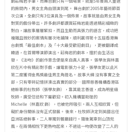
劇莊梅岩手筆，而舞台劇只有一個場景，就是5年後兩人重遇
的房間內，男女主角由頭演到尾。 舞台劇於2005年藝術節首
次公演，全劇只有3位演員及一個佈景，故事就是由男女主角
對質的戲份帶出，許多劇評都讚賞莊梅岩能透過精彩細緻的
對白，讓故事層層緊扣，而且生動而具張力的語言，成功把
複雜且微妙的案情有層次地鋪陳，順利贏得第十五屆香港舞
台劇獎「最佳劇本」及「十大最受歡迎劇目」，更被翻譯成
韓語，在首爾導演節演出。莊梅岩的劇本，擅於由生活出
發，《法吻》的創作意念便是來自真人真事。 張學友與林嘉
欣在片中有精彩對手戲，讓電影張力十足，張學友更以此片
第二度獲得金馬獎最佳男主角提名。 故事大綱 沒有事實之全
部，只有零碎記憶拼湊出真實的部分… 國際慈善機構香港區
總幹事的杜牧師（張學友飾），靠其能言善道，成為明星級
牧師，廣受信徒和下屬歡迎。初入機構當助理的
Michelle（林嘉欣 飾），也被他所吸引。兩人互相欣賞，但
礙於身份關係沒有正式發展。 後來，杜牧師決定到英國出任
亞洲區總幹事，二人單獨到餐廳餞行。隨後駕車到山頂兜
風，在兩情相悅下更熱吻起來，不過這一吻便改變了二人的