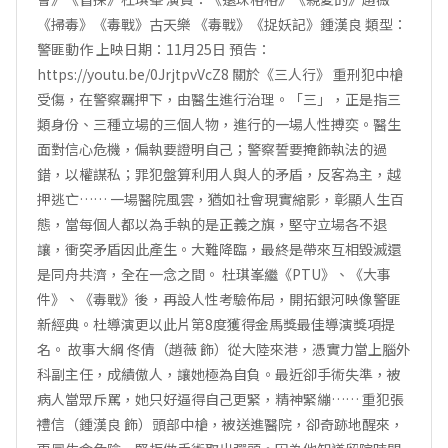
《掃毒》《毒戰》古天樂 《毒戰》《捉妖記》鍾漢良 類型：
警匪動作 上映日期：11月25日 預告：
https://youtu.be/0JrjtpvVcZ8 關於《三人行》 重刑犯中槍
受傷，在警察羈押下，由醫生進行治理。「三」，正是指三
類身份、三種立場的三個人物，進行的一場人性搏奕。醫生
面對信心危機，偏執要證明自己；警察誓要掩飾執法的過
錯，以權謀私；罪犯盤算利用人與人的矛盾，反客為主，越
押逃亡…… 一場醫院風雲，猶如社會現實縮影，彰顯人生百
態，當每個人都以為手執的是正義之旗，堅守立場各不退
讓，衝突矛盾因此產生。大難降臨，最終是帶來互相毀滅還
是同舟共濟，全在一念之間。 杜琪峯繼《PTU》、《大事
件》、《毒戰》後，再設人性考驗佈局，開拓銀河映像警匪
新經典。杜導演更以此片第8度獲得金馬獎最佳導演獎項提
名。 故事大綱 佟倩（趙薇 飾）從大陸來港，憑實力當上腦外
科副主任，成績傲人，讓她極為自負。最近卻手術失準，被
病人當眾斥罵，她只好逼得自己更緊，精神緊繃…… 重犯張
禮信（鍾漢良 飾）頭部中槍，被送進醫院，卻奇跡地醒來，