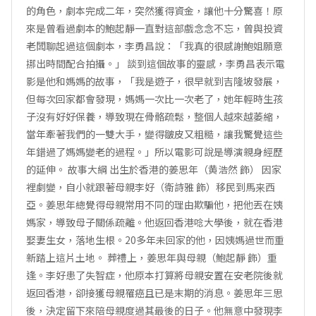
的角色，劇本完成二年，突然獲得資金，讓他十分驚喜！原
來是曾看過劇本的鮑起靜一直對這部戲念念不忘，曾與投資
老闆聊起過這個劇本，李勇昌說：「我真的很感謝鮑姐願意
挪出時間配合拍攝。」 談到這個故事的靈感，李勇昌表示電
影是他和媽媽的故事，「我是遊子，很早就到吉隆坡發展，
但每次回家都會發現，媽媽一次比一次老了，她年輕時生孩
子沒有好好保養，導致現在骨骼疏鬆，整個人越來越萎縮，
當年牽著我們的一雙大手，變得皺皮又粗糙，讓我驚覺這些
年錯過了媽媽變老的過程。」所以電影可說是導演親身經歷
的延伸。 故事大綱 出生於香港的姜思年（黄浩然 飾） 因家
裡劇變，自小就跟著母親李好（衛詩雅 飾）移民到馬来西
亞。姜思年總覺得母親常用不同的理由欺騙他，把他丟在姨
媽家，導致母子關係疏離。他返回香港唸大學後，就在香港
娶妻生女，落地生根。20多年未回家的他，因姨媽過世而重
新踏上這片土地。 葬禮上，姜思年與母親（鮑起靜 飾）重
逢。李好患了失智症，他原本打算將母親安置在安老院後就
返回香港，卻接獲母親罹癌且已是末期的消息。姜思年三思
後，決定留下來陪母親度過其最後的日子。他無意中發現李