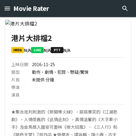
Movie Rater
港片大排檔2
N/A
N/A
N/A
IMDb
LINE
PTT
上映日期
2016-11-25
類型
動作、劇情、犯罪、懸疑/驚悚
片長
未提供
分鐘
導演
演員
★集合批判刺激的《新聞導火線》，惡搞爆笑的《江湖悲
劇》，人情懷舊的《此情此刻》，真情溫馨的《大手牽小
手》及金馬獎入圍安可重映《樹大招風》、《三人行》和
《暗色天堂》7部作品 ★張學友、譚詠麟、陳小春、古天