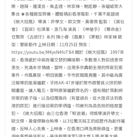
樂、趙薇、鍾漢良、吳孟達、林家棟、鮑起靜、孫耀威等大
集合 ★各種類型齊備，體驗精彩香港電影，千萬不能錯過
《樹大招風》 導演：許學文、歐文傑、黃偉傑 監製：《黑社
會》《盲探》杜琪峯、游乃海 演員：《神槍手》《奪命金》
任賢齊 《古惑仔》系列 陳小春 《風暴》《寒戰》林家棟 類
型：警匪動作 上映日期：11月25日 預告：
https://youtu.be/M4yxN4foTB4 關於《樹大招風》 1997年
前，香港處於中英政權交替的轉接期，多數港人對前途患得
患失，充滿末世情緒，當時，出現多宗轟動全港的悍匪犯案
事件，作風暴戾，明目張膽，令市民聞風喪膽，其中最為廣
泛報導的是葉繼歡，手持AK-47步槍於鬧市跟警員火拼的新
聞畫面，讓人難忘。那時跟葉繼歡齊名的，還有精於策劃綁
架案的張子強，以及招攬旗兵（有當過兵，從大陸非法到香
港的罪犯）進行搶劫案的季炳雄，同被列為高危險的極度重
犯。 《樹大招風》由三位香港「鮮浪潮」得獎導演許學文、
歐文傑、黃偉傑聯合執導，以3位驚天賊王的經歷作為創作基
礎，反映人心失衡。上映後，在香港口碑及票房俱佳，更獲
得金馬獎最佳影片、最佳新導演等5項大獎入圍 故事大綱