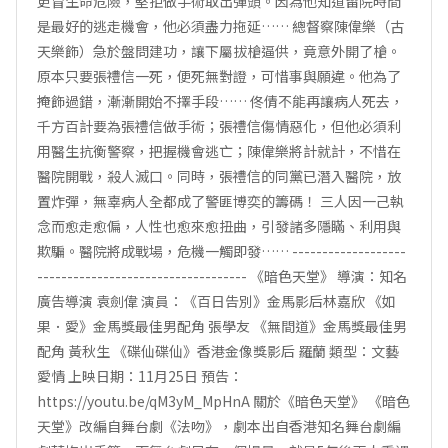
更冒生命危險，堅拒做手術取出彈頭。因為他知道留院時間
是最好的逃走機會，他必須盡力拖延…… 總督察陳偉樂（古
天樂飾）急於盤問建功，讓下屬拔槍逼供，竟意外開了槍。
原本只要張禮信一死，便死無對證，可惜事與願違。他為了
掩飾過錯，漸漸開始不擇手段…… 佟倩不能再讓病人死去，
千方百計要為張禮信做手術；張禮信傷情惡化，但他必須利
用醫生抗衡警察，把握機會逃亡；陳偉樂將計就計，不惜在
醫院開戰，殺人滅口。同時，張禮信的同黨已潛入醫院，放
置炸彈，無辜病人全都成了警匪博奕的籌碼！ 三人因一己執
念而愈走愈偏，人性也愈來愈扭曲，引發諸多隱瞞、利用與
欺騙。醫院將成戰場，危機一觸即發…… -------------------
----------------------------------- 《暗色天堂》 導演：知名
廣告導演 袁劍偉 演員：《百日告別》金馬影后林嘉欣 《如
果．愛》金馬獎最佳男配角 張學友 《無間道》金馬獎最佳男
配角 黃秋生 《碟仙碟仙》香港金像獎影后 羅蘭 類型：文藝
愛情 上映日期：11月25日 預告：
https://youtu.be/qM3yM_MpHnA 關於《暗色天堂》 《暗色
天堂》改編自舞台劇《法吻》，劇本出自香港知名舞台劇編