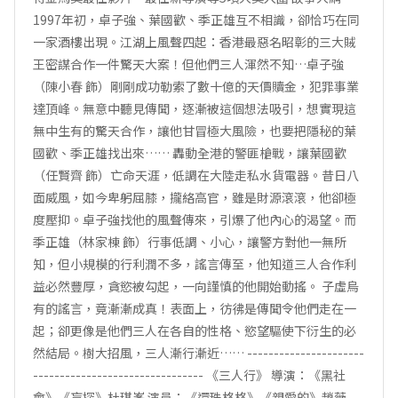
1997年初，卓子強、葉國歡、季正雄互不相識，卻恰巧在同
一家酒樓出現。江湖上風聲四起：香港最惡名昭彰的三大賊
王密謀合作一件驚天大案！但他們三人渾然不知…卓子強
（陳小春 飾）剛剛成功勒索了數十億的天價贖金，犯罪事業
達頂峰。無意中聽見傳聞，逐漸被這個想法吸引，想實現這
無中生有的驚天合作，讓他甘冒極大風險，也要把隱秘的葉
國歡、季正雄找出來…… 轟動全港的警匪槍戰，讓葉國歡
（任賢齊 飾）亡命天涯，低調在大陸走私水貨電器。昔日八
面威風，如今卑躬屈膝，攏絡高官，雖是財源滾滾，他卻極
度壓抑。卓子強找他的風聲傳來，引爆了他內心的渴望。而
季正雄（林家棟 飾）行事低調、小心，讓警方對他一無所
知，但小規模的行利潤不多，謠言傳至，他知道三人合作利
益必然豐厚，貪慾被勾起，一向謹慎的他開始動搖。 子虛烏
有的謠言，竟漸漸成真！表面上，彷彿是傳聞令他們走在一
起；卻更像是他們三人在各自的性格、慾望驅使下衍生的必
然結局。樹大招風，三人漸行漸近…… ----------------------
-------------------------------- 《三人行》 導演：《黑社
會》《盲探》杜琪峯 演員：《還珠格格》《親愛的》趙薇