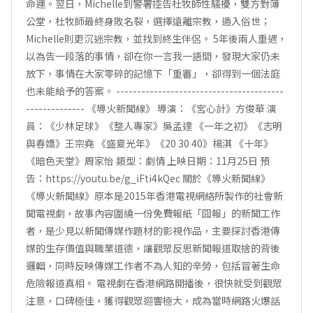
命運。翌日，Michelle到警署控告杜牧師性騷擾，雙方對簿
公堂，杜牧師最終身敗名裂，選擇遠離宗教，遁入俗世；
Michelle則更沉迷宗教，並找到終生伴侶。 5年後兩人重遇，
以為告一段落的事情，卻在你一言我一語間，發現大家仍未
放下，事情在大家零碎的記憶下「重審」，卻得到一個法庭
也未能給予的答案。 ----------------------------------------
-------------- 《導火新聞線》 導演：《宮心計》方俊華 演
員：《少林足球》《整人專家》吳孟達 《一年之初》《志明
與春嬌》王宗堯 《盛夏光年》《20 30 40》楊淇 《十年》
《暗色天堂》周家怡 類型：劇情 上映日期：11月25日 預
告：https://youtu.be/g_iFti4kQec 關於《導火新聞線》
《導火新聞線》原本是2015年香港電視網絡所製作的社會新
聞電視劇，故事內容圍繞一份免費報紙「囧報」的新聞工作
者，是少見以新聞傳媒作題材的影視作品，主要探討香港傳
媒的生存價值與職業道德，讓觀眾反思新聞報道取捨的背後
邏輯，同時反映傳媒工作者不為人知的辛勞，包括冒著生命
危險報道真相。 電視劇在香港網路開播後，很快就受到觀眾
注意，口碑極佳，獲得觀眾迴響極大，成為當時網路火爆話