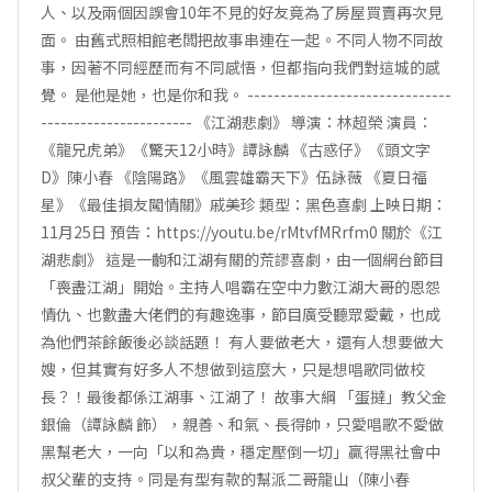
人、以及兩個因誤會10年不見的好友竟為了房屋買賣再次見
面。 由舊式照相館老闆把故事串連在一起。不同人物不同故
事，因著不同經歷而有不同感悟，但都指向我們對這城的感
覺。 是他是她，也是你和我。 -------------------------------
----------------------- 《江湖悲劇》 導演：林超榮 演員：
《龍兄虎弟》《驚天12小時》譚詠麟 《古惑仔》《頭文字
D》陳小春 《陰陽路》《風雲雄霸天下》伍詠薇 《夏日福
星》《最佳損友闖情關》戚美珍 類型：黑色喜劇 上映日期：
11月25日 預告：https://youtu.be/rMtvfMRrfm0 關於《江
湖悲劇》 這是一齣和江湖有關的荒謬喜劇，由一個網台節目
「喪盡江湖」開始。主持人唱霸在空中力數江湖大哥的恩怨
情仇、也數盡大佬們的有趣逸事，節目廣受聽眾愛戴，也成
為他們茶餘飯後必談話題！ 有人要做老大，還有人想要做大
嫂，但其實有好多人不想做到這麼大，只是想唱歌同做校
長？！最後都係江湖事、江湖了！ 故事大綱 「蛋撻」教父金
銀倫（譚詠麟 飾），親善、和氣、長得帥，只愛唱歌不愛做
黑幫老大，一向「以和為貴，穩定壓倒一切」贏得黑社會中
叔父輩的支持。同是有型有款的幫派二哥龍山（陳小春