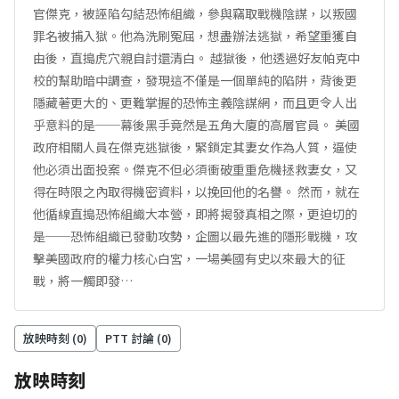
官傑克，被誣陷勾結恐怖組織，參與竊取戰機陰謀，以叛國
罪名被捕入獄。他為洗刷冤屈，想盡辦法逃獄，希望重獲自
由後，直搗虎穴親自討還清白。 越獄後，他透過好友帕克中
校的幫助暗中調查，發現這不僅是一個單純的陷阱，背後更
隱藏著更大的、更難掌握的恐怖主義陰謀網，而且更令人出
乎意料的是──幕後黑手竟然是五角大廈的高層官員。 美國
政府相關人員在傑克逃獄後，緊鎖定其妻女作為人質，逼使
他必須出面投案。傑克不但必須衝破重重危機拯救妻女，又
得在時限之內取得機密資料，以挽回他的名譽。 然而，就在
他循線直搗恐怖組織大本營，即將揭發真相之際，更迫切的
是──恐怖組織已發動攻勢，企圖以最先進的隱形戰機，攻
擊美國政府的權力核心白宮，一場美國有史以來最大的征
戰，將一觸即發…
放映時刻 (
0
)
PTT 討論 (
0
)
放映時刻