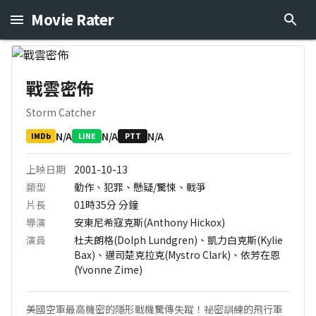
Movie Rater
戰雲密佈
Storm Catcher
N/A
N/A
N/A
IMDb
LINE
PTT
上映日期
2001-10-13
類型
動作、犯罪、懸疑/驚悚、戰爭
片長
01時35分
分鐘
導演
安東尼希寇克斯(Anthony Hickox)
演員
杜夫朗格(Dolph Lundgren)、凱力白克斯(Kylie
Bax)、邁司楚克拉克(Mystro Clark)、依芳在恩
(Yvonne Zime)
美國空軍最高機密的隱形戰機驚傳失蹤！祕密訓練的飛行軍