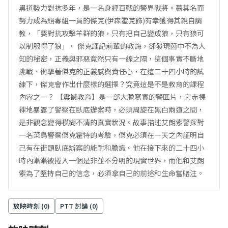
黑道勢力對抗多年，是一名身經百戰的警界戰將。慕其名而
努力成為緝毒組一員的傑克(伊森霍克飾)有幸獲得其親自調
教，「要對抗攻擊羊群的狼，只有把自己變成狼，只有狼可
以制服得了狼」。 傑克謹記前輩的教誨，卻發現箇中不為人
知的秘密，正義與邪惡竟然只有一線之隔，這個事實不斷地
挑戰、衝擊著傑克的正義感與責任心，在這二十四小時的試
練下，傑克會作出什麼樣的選擇？究竟這是不是教育的課程
內容之一？ 【震撼教育】是一部大膽寫實的警匪片，它赤裸
裸地暴露了警察在臥底辦案時，必須周旋在黑白兩道之間，
是非觀念變得模糊不清的真實狀況。故事描述艾朗索警探對
一名菜鳥警察傑克霍特的考驗，傑克必須在一天之內証明自
己有在街頭臥底辦案的能耐和膽識。他在接下來的二十四小
時內漸漸被捲入一個是非並不分明的現實世界，而他和艾朗
索為了堅持自己的信念，必須拿自己的前途和生命當賭注。
放映時刻 (
0
)
PTT 討論 (
0
)