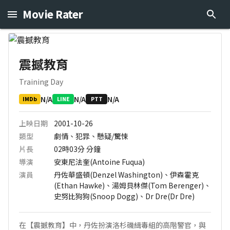
Movie Rater
震撼教育
Training Day
N/A
N/A
N/A
IMDb
LINE
PTT
上映日期
2001-10-26
類型
劇情、犯罪、懸疑/驚悚
片長
02時03分
分鐘
導演
安東尼法奎(Antoine Fuqua)
演員
丹佐華盛頓(Denzel Washington)、伊森霍克
(Ethan Hawke)、湯姆貝林傑(Tom Berenger)、
史努比狗狗(Snoop Dogg)、Dr Dre(Dr Dre)
在【震撼教育】中，丹佐扮演洛杉磯緝毒組的高階警官，與